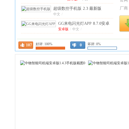
官网
厂商
超级数控手机版
2.3 最新版
中文
/
GG来电闪光灯APP
8.7.0安卓
版
安卓版
/
中文
/
萤火壁纸最新版
1.0.0.0手机版
好评:
100%
中文
/
坏评:
0%
107
0
Qemu启动器手机版
1.1.0官方
版
官方版
/
中文
/
智慧商贸进销存最新版本
中文
12.6.2手机版
/
云经理软件
3.8.2.6最新版
中文
/
海金鼠最新版本
1.5.4手机版
中文
/