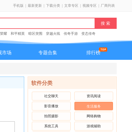
手机版
|
最新更新
|
下载分类
|
文章专区
|
视频专区
|
厂商列表
荣耀
和平精英
暗区突围
穿越火线
传奇手游
变态传奇
视市场
专题合集
排行榜
软件分类
社交聊天
资讯阅读
影音播放
生活服务
拍照摄影
网络购物
系统工具
游戏辅助