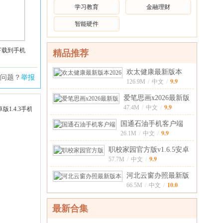
学习教育
金融理财
智能硬件
下载到手机
精品推荐
欢太健康最新版本
问题？
举报
9.9
20266.0.17_f
126.9M
/
中文
/
爱笔思画x2026最新版
9.9
13.1.19安
47.4M
/
中文
/
国通石油手机客户端
9.9
1.28.1安卓
26.1M
/
中文
/
职校家园官方版v1.6.5安卓
9.9
版
57.7M
/
中文
/
河北云窗办照最新版
10.0
本v1.5.77安
66.5M
/
中文
/
最新合集