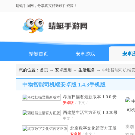
蜻蜓手游网，分享真实精致软件资源！
蜻蜓首页
安卓游戏
安卓
您的位置：
首页
→
安卓应用
→
生活服务
→ 中物智能司机端安卓
中物智能司机端安卓版 1.4.3手机版
考拉扫描君最新版本
1.0.0 安
卓版
安卓版
/
中文
/
西建慧生活官方正版
1.0.30最
新版
中文
/
类别
北京数字文化馆官方正版
安卓版
2.5.0安卓版
/
中文
/