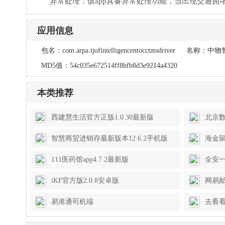
异常处理：该app具备异常处理功能，当出现交通
应用信息
包名：
com.arpa.tjofintelligencentocctmsdriver
名称：
中物
MD5值：
54c035e672514ff8bfb8d3e9214a4320
本类推荐
西建慧生活官方正版1.0.30最新版
北京数
智慧商贸进销存最新版本12.6.2手机版
海金鼠
111医药馆app4.7.2最新版
全安一
iKF官方版2.0.8安卓版
网易邮箱
易港通司机端
去看看
202600.00.0435.20260623.0001安卓版