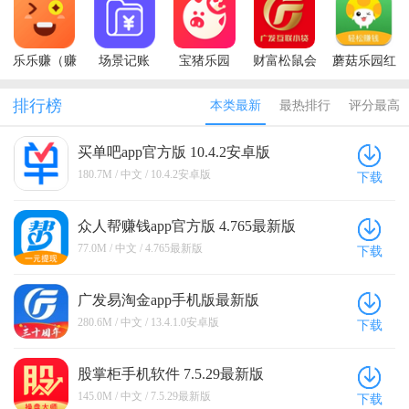
(MPay)
机版
乐乐赚（赚
场景记账
宝猪乐园
财富松鼠会
蘑菇乐园红
钱）
软件
包版
排行榜
本类最新
最热排行
评分最高
买单吧app官方版 10.4.2安卓版
180.7M / 中文 / 10.4.2安卓版
下载
众人帮赚钱app官方版 4.765最新版
77.0M / 中文 / 4.765最新版
下载
广发易淘金app手机版最新版
13.4.1.0安卓版
280.6M / 中文 / 13.4.1.0安卓版
下载
股掌柜手机软件 7.5.29最新版
145.0M / 中文 / 7.5.29最新版
下载