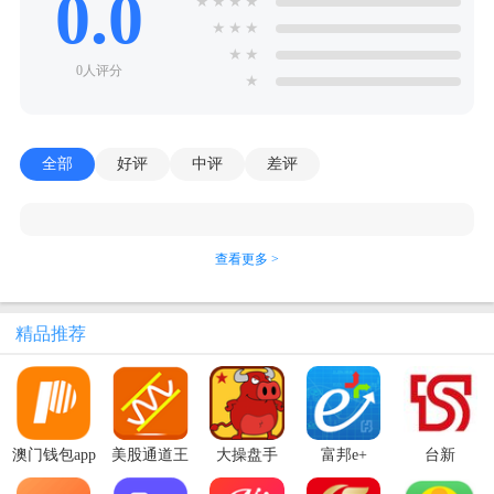
0.0
★
★
★
★
★
★
★
★
★
0人评分
★
全部
好评
中评
差评
查看更多 >
精品推荐
澳门钱包app
美股通道王
大操盘手
富邦e+
台新
官方最新版
phoneEZ手