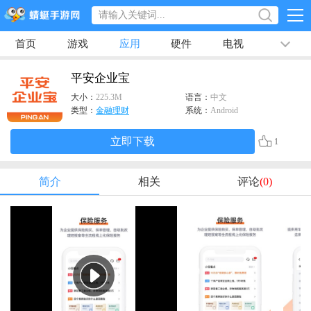
首页
游戏
应用
硬件
电视
排行榜
专题
文章
视频
最新
平安企业宝
大小：
225.3M
语言：
中文
类型：
金融理财
系统：
Android
立即下载
1
简介
相关
评论
(0)