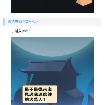
我功夫特牛2怎么玩
1、进入游戏；