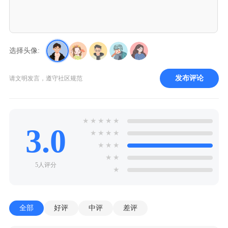
选择头像:
发布评论
请文明发言，遵守社区规范
★
★
★
★
★
3.0
★
★
★
★
★
★
★
★
★
5人评分
★
全部
好评
中评
差评