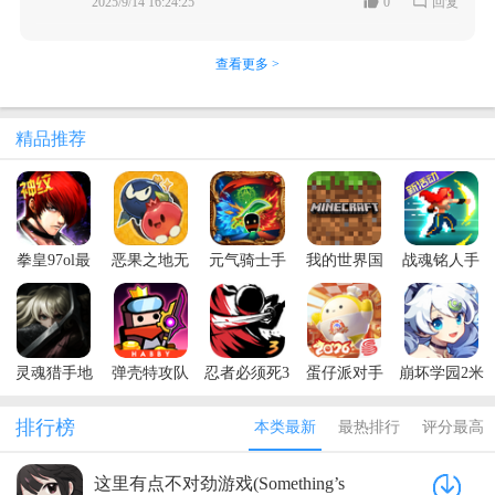
2025/9/14 16:24:25
0
回复
查看更多 >
精品推荐
拳皇97ol最
恶果之地无
元气骑士手
我的世界国
战魂铭人手
新版本
限技能破解
游正版
际服官方正
游
版
版
灵魂猎手地
弹壳特攻队
忍者必须死3
蛋仔派对手
崩坏学园2米
牢内置菜单
最新版本
手游
游最新版本
哈游官服
最新版本
排行榜
本类最新
最热排行
评分最高
(Soul
Huntress)
这里有点不对劲游戏(Something’s