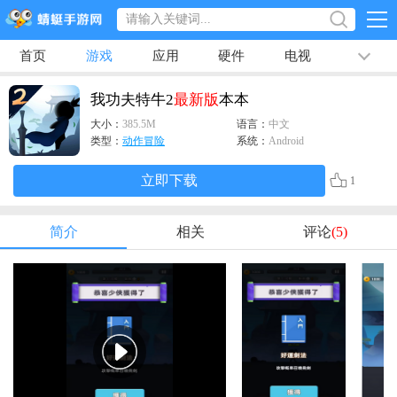
首页
游戏
应用
硬件
电视
排行榜
专题
文章
视频
最新
我功夫特牛2
最新版
本本
大小：
385.5M
语言：
中文
类型：
动作冒险
系统：
Android
立即下载
1
简介
相关
评论
(5)