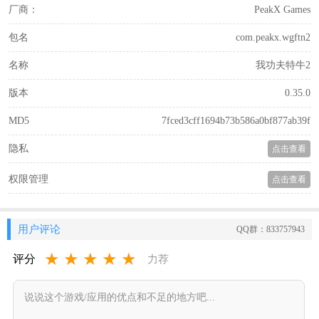
厂商：
PeakX Games
包名
com.peakx.wgftn2
名称
我功夫特牛2
版本
0.35.0
MD5
7fced3cff1694b73b586a0bf877ab39f
隐私
点击查看
权限管理
点击查看
用户评论
QQ群：833757943
★
★
★
★
★
评分
力荐