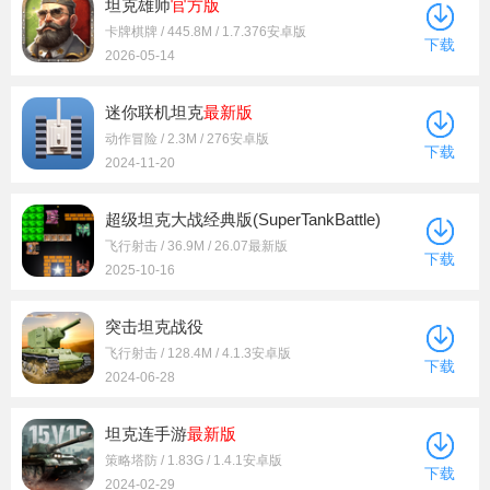
坦克雄师
官方版
卡牌棋牌 / 445.8M / 1.7.376安卓版
下载
2026-05-14
迷你联机坦克
最新版
动作冒险 / 2.3M / 276安卓版
下载
2024-11-20
超级坦克大战经典版(SuperTankBattle)
飞行射击 / 36.9M / 26.07最新版
下载
2025-10-16
突击坦克战役
飞行射击 / 128.4M / 4.1.3安卓版
下载
2024-06-28
坦克连手游
最新版
策略塔防 / 1.83G / 1.4.1安卓版
下载
2024-02-29