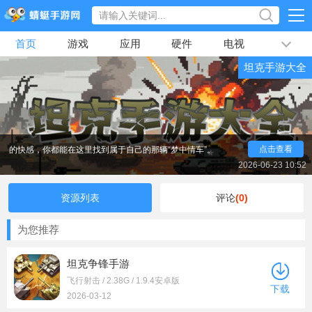
首页
游戏
应用
硬件
电视
排行榜
如果你也厌倦了千篇一律的射击游戏，渴望驾驶一辆
钢铁洪流碾压一切，那这份蜻蜓手游网小编准备的坦克手
坦克手游大全
专题
文章
视频
最新
游合集绝对是你的不二之选。在这里，你将告别只会躲在
掩体后瑟瑟发抖的日子，迎接硬碰硬的正面刚！在这片由
钢铁与硝烟构成的战场上，没有花里胡哨的特效，没有天
马行空的魔法，有的只是炮火的轰鸣和装甲的碰撞。无论
是喜欢二战历史的军事迷，还是单纯想体验把敌人碾成渣
的快感，你都能在这里找到属于自己的那辆“梦中情车”。
点击查看
2026-06-23 10:52
资源列表
评论
(0)
为您推荐
坦克争锋手游
飞行射击 / 2.38G / 1.9.4安卓版
下载
2026-03-12