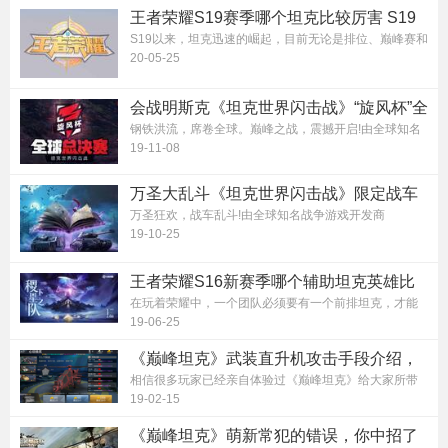
王者荣耀S19赛季哪个坦克比较厉害 S19
赛季坦克强势度排行榜
S19以来，坦克迅速的崛起，目前无论是排位、巅峰赛和
KPL职业联赛，坦...
20-05-25
会战明斯克《坦克世界闪击战》“旋风杯”全
球总决赛盛大启幕
钢铁洪流，席卷全球。巅峰之战，震撼开启!由全球知名
战争游戏开发商Wargaming倾力研发...
19-11-08
万圣大乱斗《坦克世界闪击战》限定战车
放送 全新模式邀你纵情狂欢!
万圣狂欢，战车乱斗!由全球知名战争游戏开发商
Wargaming倾力研发，网易独家代理的《坦...
19-10-25
王者荣耀S16新赛季哪个辅助坦克英雄比
较好用？
在玩着荣耀中，一个团队必须要有一个前排坦克，才能
开团打起来保护我方输出，但是大家...
19-06-25
《巅峰坦克》武装直升机攻击手段介绍，
武装直升机武器详解
相信很多玩家已经亲自体验过《巅峰坦克》给大家所带
来的立体战争。有着飞行坦克之称的...
19-02-15
《巅峰坦克》萌新常犯的错误，你中招了