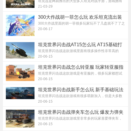
坦克连是网易推出的大型多人坦克对战手游，游戏拥有
电影画质呈现，画质高往往说明对手...
21-03-29
300大作战胡一菲怎么玩 欢乐坦克流出装
攻略
300大作战里面的胡一菲很多玩家玩不了几盘就不了了之
了，认为这个玩家太脆了，根本不够...
20-06-17
坦克世界闪击战AT15怎么玩 AT15基础打
法指南
坦克世界闪击战这款游戏里面有很多操作性非常高的
车，这让玩家在很多车种之间很犹豫不...
20-06-15
坦克世界闪击战怎么转亚服 玩家转亚服指
南
坦克世界闪击战这款游戏是有亚服的，很多玩家都想试
试在亚服玩是什么样的体验，其实亚...
20-06-15
坦克世界闪击战新手怎么玩 新手基础玩法
攻略
坦克世界闪击战这款游戏有很多萌新加入，但是大多数
玩家判断其它玩家是否为萌新时依据...
20-06-15
坦克世界闪击战弹夹车怎么玩 爆发力弹夹
车详细指南
坦克世界闪击战这款游戏里非常多的玩家喜爱弹夹车，
这种车辆拥有易于其它车种的独特机...
20-06-15