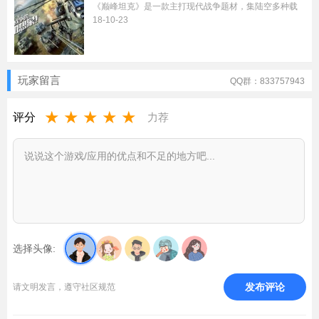
吗
《巅峰坦克》是一款主打现代战争题材，集陆空多种载
具对战于一体的颠覆级立体战争竞技...
18-10-23
玩家留言
QQ群：833757943
★
★
★
★
★
评分
力荐
选择头像:
发布评论
请文明发言，遵守社区规范