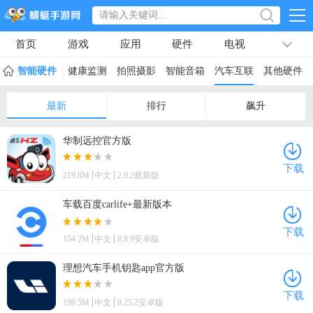
首页
游戏
应用
硬件
电视
排行榜
专题
文章
视频
最新
备
智能硬件
智能家居
健康监测
拍照摄影
智能音箱
汽车互联
其他硬件
最新
排行
飙升
华制远控官方版
下载
219.8M
中文
2.9.2最新版
车载百度carlife+最新版本
下载
154.2M
中文
8.8.9安卓版
理想汽车手机钥匙app官方版
下载
198.5M
中文
8.25.2安卓版