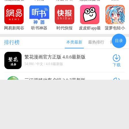
线轻小说文
版
reader(爱阅
库(LK)
读)
网易新闻谷
听书神器
时代快报
皮皮虾app最
菠萝包轻小
歌市场版
新版本
说最新版本
目录
排行榜
本类最新
最热排行
评分最高
繁花漫画官方正版 4.0.6最新版
54.9M / 中文 / 4.0.6最新版
下载
三江源移动客户端 2.0.7最新版
59.4M / 中文 / 2.0.7最新版
下载
有书共读手机版 1.3.7 最新版
54.8M / 中文 / 1.3.7 最新版
下载
火花免费小说最新版本 3.2.9安卓版