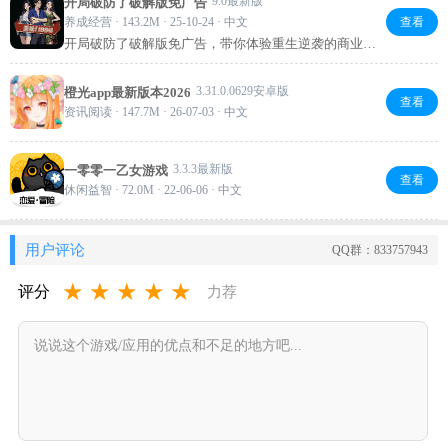
9.0最新版
开局破防了破解版免广告
养成经营 · 143.2M · 25-10-24 · 中文
查看
开局破防了破解版免广告，带你体验重生逆袭的商业传
奇！零售、地产、科技多行业布局，每一步决策都影响
成败。免去广告打扰，沉浸式经营，美女相伴、商战阴
3.31.0.0629安卓版
橙光app最新版本2026
谋，轻松打造你的商业帝国。喜欢文字策略游戏的别错
查看
资讯阅读 · 147.7M · 26-07-03 · 中文
过！
3.3.3最新版
一零零一乙女游戏
查看
休闲益智 · 72.0M · 22-06-06 · 中文
用户评论
QQ群：833757943
★
★
★
★
★
评分
力荐