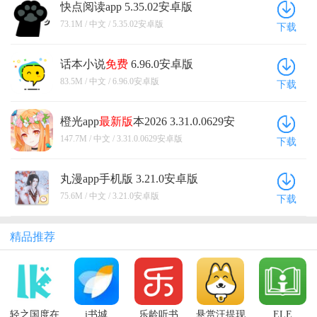
快点阅读app 5.35.02安卓版
73.1M / 中文 / 5.35.02安卓版
下载
话本小说
免费
6.96.0安卓版
83.5M / 中文 / 6.96.0安卓版
下载
橙光app
最新版
本2026 3.31.0.0629安
卓版
147.7M / 中文 / 3.31.0.0629安卓版
下载
丸漫app手机版 3.21.0安卓版
75.6M / 中文 / 3.21.0安卓版
下载
精品推荐
轻之国度在
i书城
乐龄听书
悬赏汪提现
ELE