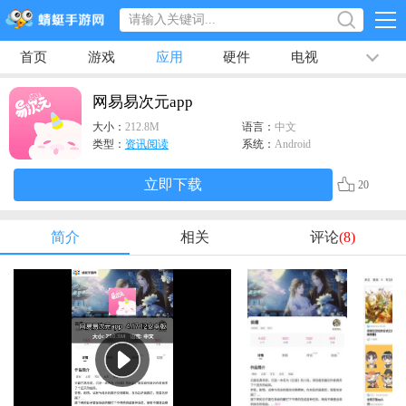
首页
游戏
应用
硬件
电视
排行榜
专题
文章
视频
最新
网易易次元app
大小：
212.8M
语言：
中文
类型：
资讯阅读
系统：
Android
立即下载
20
简介
相关
评论
(8)