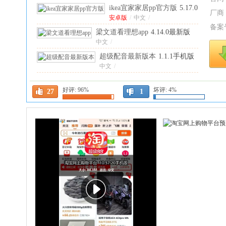
ikea宜家家居pp官方版
5.17.0
厂商
安卓版
安卓版
/
中文
/
备案
梁文道看理想app
4.14.0最新版
中文
/
超级配音最新版本
1.1.1手机版
中文
/
默往手机版
3.61.3最新版
好评:
96%
坏评:
4%
中文
/
27
1
赫兹app最新版
4.9.4.1安卓版
安卓版
/
中文
/
淘宝谷歌版
10.65.0安卓版
安卓版
/
中文
/
问心
1.0.5.0220 最新版
中文
/