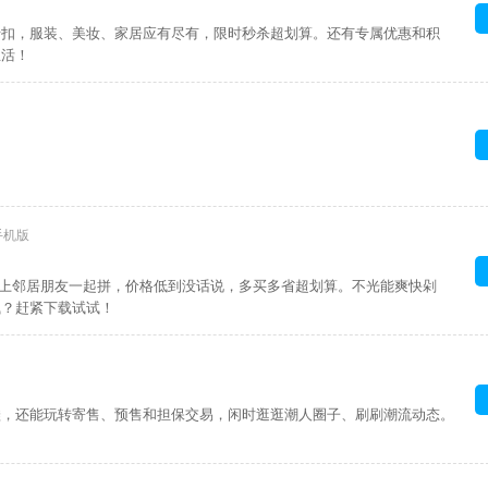
折扣，服装、美妆、家居应有尽有，限时秒杀超划算。还有专属优惠和积
生活！
0手机版
拉上邻居朋友一起拼，价格低到没话说，多买多省超划算。不光能爽快剁
钱？赶紧下载试试！
鞋，还能玩转寄售、预售和担保交易，闲时逛逛潮人圈子、刷刷潮流动态。
！