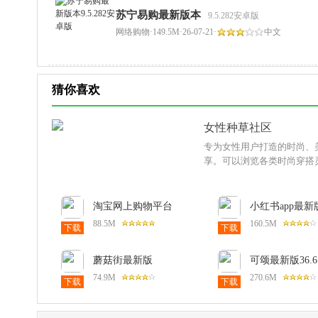
苏宁易购最新版本
9.5.282安卓版
网络购物
·
149.5M
·
26-07-21
·
中文
猜你喜欢
女性种草社区
专为女性用户打造的时尚、
享。可以浏览各类时尚穿搭
淘宝网上购物平台
小红书app最新
10.65.0手机版
20269.41.0安
88.5M
160.5M
下载
下载
蘑菇街最新版
可颂最新版36.6
18.5.5.25049安卓版
版
74.9M
270.6M
下载
下载