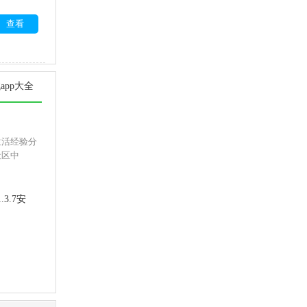
查看
app大全
生活经验分
社区中
.3.7安