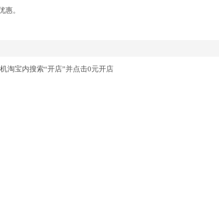
优惠。
m/，或者手机淘宝内搜索“开店”并点击0元开店