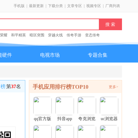
手机版
|
最新更新
|
下载分类
|
文章专区
|
视频专区
|
厂商列表
荣耀
和平精英
暗区突围
穿越火线
传奇手游
变态传奇
能硬件
电视市场
专题合集
行榜
第
37
名
手机应用排行榜TOP10
更多>
qq官方版
抖音app
夸克浏览
uc浏览器
本
官方正版
器app官
app
方正版