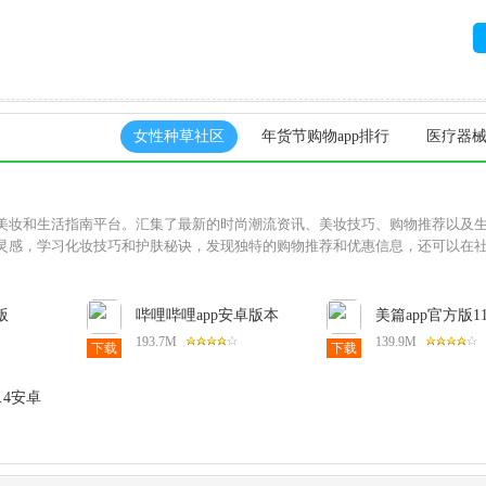
女性种草社区
年货节购物app排行
医疗器械
美妆和生活指南平台。汇集了最新的时尚潮流资讯、美妆技巧、购物推荐以及
灵感，学习化妆技巧和护肤秘诀，发现独特的购物推荐和优惠信息，还可以在
版
哔哩哔哩app安卓版本
美篇app官方版11
卓版
9.6.0最新版
卓版
193.7M
139.9M
下载
下载
.4安卓