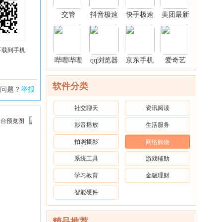
交管
抖音极速
快手极速
美团最新
12123官
版2026年
版官方版
版本
方免费
新版
免费
2026app
下载到手机
哔哩哔哩
qq浏览器
京东手机
爱奇艺
app安卓
官方免费
客户端
app官方
版本
版
软件分类
问题？
举报
社交聊天
资讯阅读
影音播放
生活服务
拍照摄影
网络购物
系统工具
游戏辅助
学习教育
金融理财
智能硬件
精品推荐