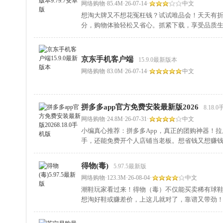
网络购物
·
85.4M
·
26-07-14
·
中文
想淘大牌又不想花冤枉钱？试试唯品会！天天有
分，购物体验轻松又省心。抓紧下载，享受品质
京东手机客户端
15.9.0最新版本
网络购物
·
83.0M
·
26-07-14
·
中文
拼多多app官方免费安装最新版2026
8.18.
网络购物
·
24.8M
·
26-07-31
·
中文
小编真心推荐：拼多多App，真正的团购神器！
手，还能免费开个人店铺当老板。想省钱又想赚
得物(毒)
5.97.5最新版
网络购物
·
123.3M
·
26-08-04
·
中文
潮鞋玩家看过来！得物（毒）不仅能买卖稀有球
想淘好鞋或赚差价，上这儿就对了，靠谱又带劲