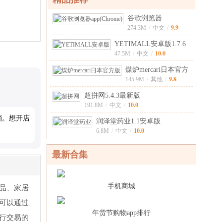
谷歌浏览器
9.9
app(Chrome)138.0.7
274.3M
/
中文
/
YETIMALL安卓版1.7.6
10.0
手机版
47.5M
/
中文
/
煤炉mercari日本官方
9.8
版5.186.0
145.9M
/
其他
/
超拼网5.4.3最新版
10.0
191.8M
/
中文
/
销。想开店
润泽堂药业1.1安卓版
10.0
6.8M
/
中文
/
最新合集
手机商城
品、家居
可以通过
年货节购物app排行
行交易的