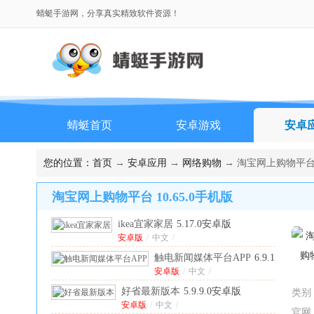
蜻蜓手游网，分享真实精致软件资源！
蜻蜓首页
安卓游戏
安卓
排行榜
您的位置：
首页
→
安卓应用
→
网络购物
→ 淘宝网上购物平台 1
淘宝网上购物平台 10.65.0手机版
ikea宜家家居
5.17.0安卓版
安卓版
/
中文
/
触电新闻媒体平台APP
6.9.1
安卓版
安卓版
/
中文
/
好省最新版本
5.9.9.0安卓版
类别
安卓版
/
中文
/
官网