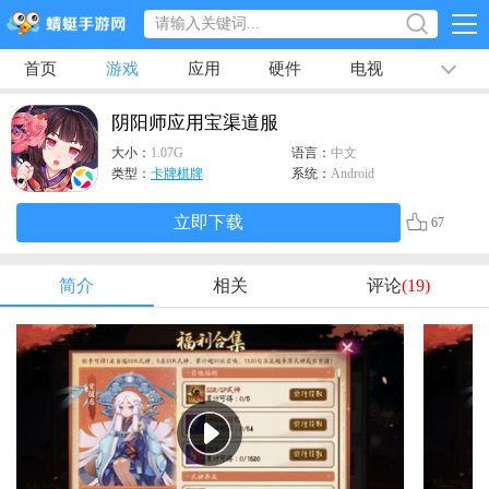
首页
游戏
应用
硬件
电视
排行榜
专题
文章
视频
最新
阴阳师应用宝渠道服
大小：
1.07G
语言：
中文
类型：
卡牌棋牌
系统：
Android
立即下载
67
简介
相关
评论
(19)