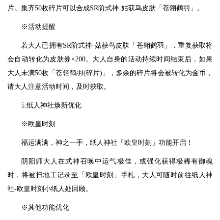
片。集齐50枚碎片可以合成SR阶式神·姑获鸟皮肤「苍翎鹤羽」。
※活动提醒
若大人已拥有SR阶式神·姑获鸟皮肤「苍翎鹤羽」，重复获取将
会自动转化为皮肤券×200。大人自身的活动持续时间结束后，如果
大人未满50枚「苍翎鹤羽(碎片)」，多余的碎片将会被转化为金币，
请大人注意活动时间，及时获取。
5.纸人神社焕新优化
※欧皇时刻
福运满满，神之一手，纸人神社「欧皇时刻」功能开启！
阴阳师大人在式神召唤中运气极佳，或强化获得极稀有御魂
时，将被扫地工记录至「欧皇时刻」手札，大人可随时前往纸人神
社-欧皇时刻小纸人处回顾。
※其他功能优化