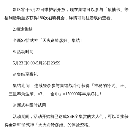
新区将于5月27日维护后开放，现在集结可以参与「预抽卡」等
福利活动至多获得180次召唤机会，详情可前往游戏内查看。
2.相逢集结
全新SP阶式神「天火命铃彦姬」集结！
※活动时间
5月23日0:00-5月26日23:59
※集结享豪礼
集结期间，连续登录参与集结战斗可获得「神秘的符咒」×6、
「三星奉为达摩」×3、「金币」×150000等丰厚好礼！
※新式神限时试用
活动期间，活动开始前已达成SSR全集赏的大人们，可以直接获
得全新SP阶式神「天火命铃彦姬」的体验资格。