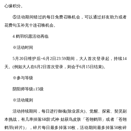
心缘积分。
⑤活动期间错过的每日免费召唤机会，可以通过好友助力或者
花费勾玉补充十连召唤机会。
4.鹤羽织愿活动再临
※活动时间
5月20日维护后~6月2日23:59期间，大人首次登录起，持续14
天。(例如大人在6月2日首次登录，则会于6月15日结束)。
※参与等级
阴阳师等级≥15级
※活动规则
活动持续期间，每日进行御魂(除业原火)、觉醒、探索、契灵副
本挑战，有几率掉落SR阶式神·姑获鸟皮肤「苍翎鹤羽」或者「苍翎
鹤羽(碎片)」，碎片每日最多掉落10枚，活动期间最多掉落50枚碎