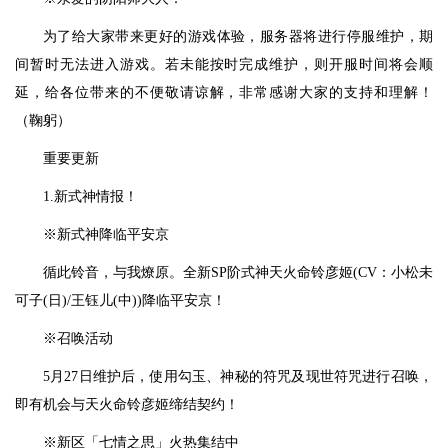
为了给大家带来更好的游戏体验，服务器将进行停服维护，期
间暂时无法进入游戏。若未能按时完成维护，则开服时间将会顺
延，给各位带来的不便敬请谅解，非常感谢大家的支持和理解！
（鞠躬）
重要更新
1.新式神情报！
※新式神降临平安京
循此铃音，与我燎原。全新SP阶式神天火命铃彦姬(CV：小松未
可子(日)/王钰儿(中))降临平安京！
※召唤活动
5月27日维护后，使用勾玉、神秘的符咒及现世符咒进行召唤，
即有机会与天火命铃彦姬缔结契约！
※新区「七情之思」火热集结中