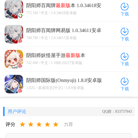
阴阳师百闻牌
最新版
本 1.0.34618安
卓版
772.1M / 中文 / 1.0.34618安卓版
下载
阴阳师百闻牌网易版 1.0.34611安卓
版
780.7M / 中文 / 1.0.34611安卓版
下载
阴阳师妖怪屋手游
最新版
本
1.1000.20227安卓版
742.0M / 中文 / 1.1000.20227安卓版
下载
阴阳师国际版(Onmyoji) 1.8.0安卓版
3.02G / 多国语言[中文] / 1.8.0安卓版
下载
用户评论
QQ群：833757943
★
★
★
★
★
评分
力荐