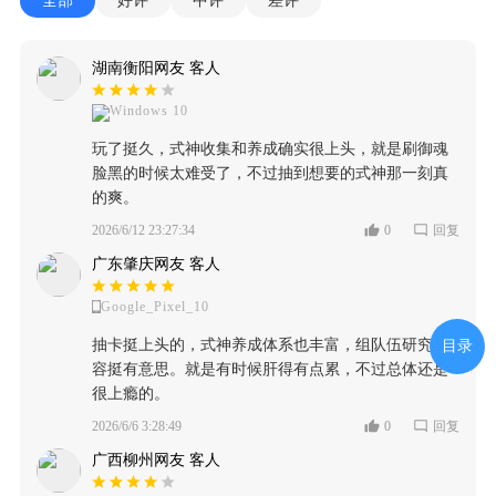
全部
好评
中评
差评
湖南衡阳网友 客人
Windows 10
玩了挺久，式神收集和养成确实很上头，就是刷御魂
脸黑的时候太难受了，不过抽到想要的式神那一刻真
的爽。
2026/6/12 23:27:34
0
回复
广东肇庆网友 客人
Google_Pixel_10
抽卡挺上头的，式神养成体系也丰富，组队伍研究阵
目录
容挺有意思。就是有时候肝得有点累，不过总体还是
很上瘾的。
2026/6/6 3:28:49
0
回复
广西柳州网友 客人