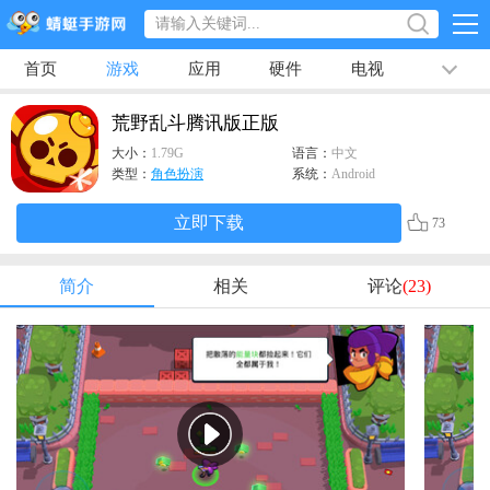
首页
游戏
应用
硬件
电视
排行榜
专题
文章
视频
最新
荒野乱斗腾讯版正版
大小：
1.79G
语言：
中文
类型：
角色扮演
系统：
Android
立即下载
73
简介
相关
评论
(23)