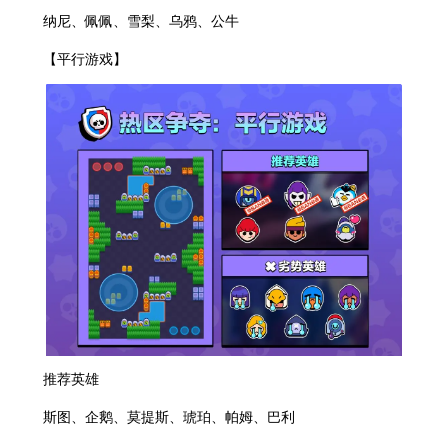
纳尼、佩佩、雪梨、乌鸦、公牛
【平行游戏】
推荐英雄
斯图、企鹅、莫提斯、琥珀、帕姆、巴利