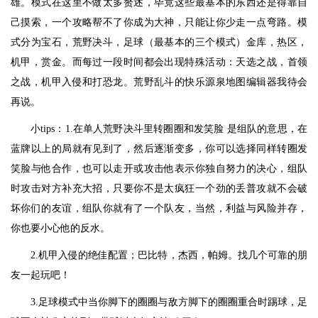
雄。模式在这里不做太多赘述，毕竟这些最基本的东西还是得靠自
己摸索，一个攻略帮不了你成为大神，只能让你少走一点弯路。模
式分为宝石，荒野决斗，足球（最基本的三个模式）金库，热区，
机甲，赏金。而每过一段时间都会出现特殊活动：天选之战，首领
之战，机甲入侵和打恐龙。荒野乱斗的快乐源泉地图编辑器我待会
再说。
小tips：1.在单人荒野决斗里转圈圈和发笑脸 是组队的意思，在
蓝牌以上的局就有见到了，然后逐渐变多，你可以选择同样转圈发
笑脸与他合作，也可以走开或攻击他表示你独自努力的决心，组队
时攻击对方补充大招，只要你不是太疯狂一个劲的丢普攻就不会破
坏你们的友谊，组队你就有了一个队友，当然，利益与风险并存，
你也要小心他的反水。
2.机甲入侵的绝佳配置；巴比特，杰西，帕姆。找几个可靠的朋
友一起玩吧！
3.足球模式中当你脚下的圈圈与敌方脚下的圈圈重合时踢球，足