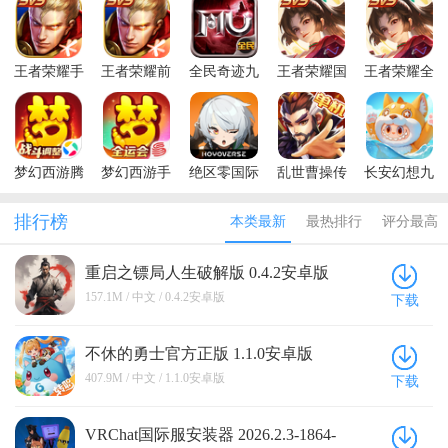
王者荣耀手
王者荣耀前
全民奇迹九
王者荣耀国
王者荣耀全
游官方正版
瞻版体验服
游客户端
际服最新版
球国际服最
2026(Honor
新版(Honor
of Kings)
of Kings)
梦幻西游腾
梦幻西游手
绝区零国际
乱世曹操传
长安幻想九
讯应用宝版
机版
服最新版本
最新版本
游渠道服
排行榜
本类最新
最热排行
评分最高
重启之镖局人生破解版 0.4.2安卓版
157.1M / 中文 / 0.4.2安卓版
下载
不休的勇士官方正版 1.1.0安卓版
407.9M / 中文 / 1.1.0安卓版
下载
VRChat国际服安装器 2026.2.3-1864-