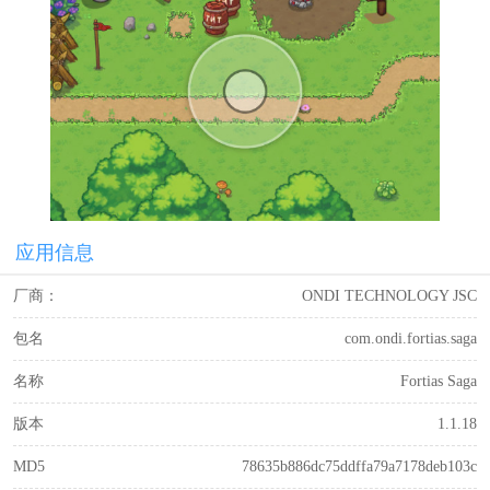
应用信息
厂商：
ONDI TECHNOLOGY JSC
包名
com.ondi.fortias.saga
名称
Fortias Saga
版本
1.1.18
MD5
78635b886dc75ddffa79a7178deb103c