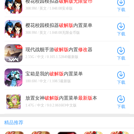
樱花校园模拟器
破解版
无限金币
(SAKURA SchoolSimulator) 1.048.08
308.9M / 英文 / 1.048.08安卓版
下载
安卓版
樱花校园模拟器
破解版
内置菜单
(SAKURA SchoolSimulator) 1.048.08
308.9M / 英文 / 1.048.08无限金币版
下载
无限金币版
现代战舰手游
破解版
内置
修改
器
2026 0.105.1.52849
最新版
2.55G / 中文 / 0.105.1.52849最新版
下载
宝箱是我的
破解版
内置菜单
(Summoner) 1.108.5
最新版
180.6M / 中文 / 1.108.5最新版
下载
放置女神
破解版
内置菜单
最新版
本
(Idle Angels) 9.0.2.061603中文版
1.47G / 中文 / 9.0.2.061603中文版
下载
精品推荐