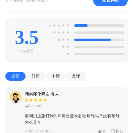
发布评论
请文明发言，遵守社区规范
★
★
★
★
★
3.5
★
★
★
★
★
★
★
★
★
63人评分
★
全部
好评
中评
差评
湖南怀化网友 客人
Android
请问用正版打到2-10需要登录谷歌账号吗？没有账号
怎么弄？
2026/6/17 11:18:57
0
回复