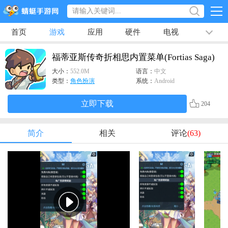
首页
游戏
应用
硬件
电视
排行榜
专题
文章
视频
最新
福蒂亚斯传奇折相思内置菜单(Fortias Saga)
大小：
552.0M
语言：
中文
类型：
角色扮演
系统：
Android
立即下载
204
简介
相关
评论
(63)