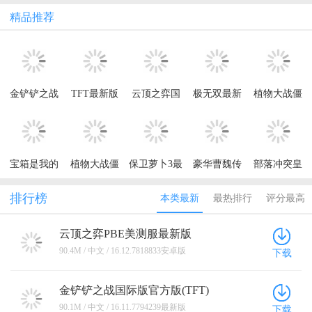
精品推荐
金铲铲之战
TFT最新版
云顶之弈国
极无双最新
植物大战僵
国际版官方
本
际服手游官
版本
尸2最新版本
版(TFT)
方版(TFT)
2026
宝箱是我的
植物大战僵
保卫萝卜3最
豪华曹魏传
部落冲突皇
破解版内置
尸2国际服最
新版本
手游
室战争腾讯
菜单
新版2026
版最新版
排行榜
本类最新
最热排行
评分最高
(Summoner)
云顶之弈PBE美测服最新版
16.12.7818833安卓版
90.4M / 中文 / 16.12.7818833安卓版
下载
金铲铲之战国际版官方版(TFT)
16.11.7794239最新版
90.1M / 中文 / 16.11.7794239最新版
下载