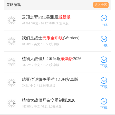
策略游戏
进入专区
云顶之弈PBE美测服
最新版
16.12.7818833安卓版
90.4M / 中文 / 16.12.7818833安卓版
下载
我们是战士
无限金币版
(Warriors)
1.65.1安卓版
183.8M / 英文 / 1.65.1安卓版
下载
植物大战僵尸2国际服
最新版
2026
13.2.1安卓版
982.2M / 中文 / 13.2.1安卓版
下载
瑞亚传说纷争手游 1.1.94安卓版
0KB / 中文 / 1.1.94安卓版
下载
植物大战僵尸杂交重制版2026
0.21.1.0安卓版
487.6M / 中文 / 0.21.1.0安卓版
下载