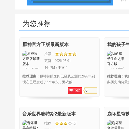
为您推荐
原神官方正版最新版本
我的孩子
推荐：
更新：
2026-07-01
444.7M / 中文 /
6.7.0_45486583_45768959安卓版
推荐理由：
原神转眼之间已经从公测的2026年到
推荐理由：
我
现在已经度过了5个年头，游戏的
实历史为背景
0
音乐世界赛特斯2最新版本
崩坏星穹
推荐：