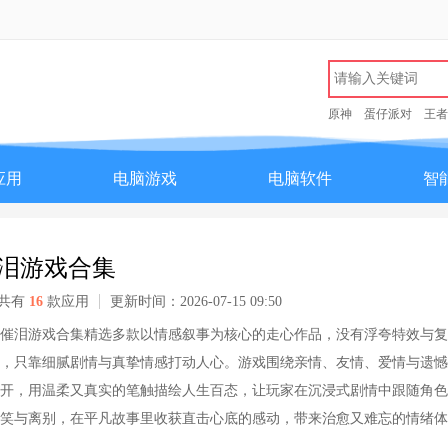
原神
蛋仔派对
王者
应用
电脑游戏
电脑软件
智
泪游戏合集
共有
16
款应用
更新时间：2026-07-15 09:50
催泪游戏合集精选多款以情感叙事为核心的走心作品，没有浮夸特效与复
，只靠细腻剧情与真挚情感打动人心。游戏围绕亲情、友情、爱情与遗憾
开，用温柔又真实的笔触描绘人生百态，让玩家在沉浸式剧情中跟随角色
笑与离别，在平凡故事里收获直击心底的感动，带来治愈又难忘的情绪体