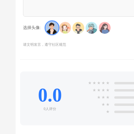
选择头像:
请文明发言，遵守社区规范
★
★
★
★
★
0.0
★
★
★
★
★
★
★
★
★
0人评分
★