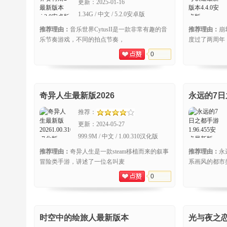
更新：
2025-01-16
1.34G / 中文 / 5.2.0安卓版
推荐理由：
音乐世界CytusII是一款非常有趣的音
推荐理由：
崩
乐节奏游戏，不同的拍点节奏，
度过了两周年
0
奇异人生最新版2026
永远的7
推荐：
更新：
2024-05-27
999.9M / 中文 / 1.00.310汉化版
推荐理由：
奇异人生是一款steam移植而来的叙事
推荐理由：
永
冒险类手游，讲述了一位名叫麦
系画风的都市
0
时空中的绘旅人最新版本
光与夜之