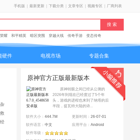
手机版
|
最新更新
|
下载分类
|
文章专区
|
视频专区
|
厂商列表
荣耀
和平精英
暗区突围
穿越火线
传奇手游
变态传奇
能硬件
电视市场
专题合集
原神官方正版最新版本
6.7.0_45486583_45768959
原神转眼之间已经从公测的
安卓版
2026年到现在已经度过了5个年
头，游戏的进程也来到了纳塔的后
杂
半段，提瓦特大陆的诗...
救
软件大小：
444.7M
更新时间：
26-07-01
经
软件语言：
中文
应用平台：
Android
软件等级：