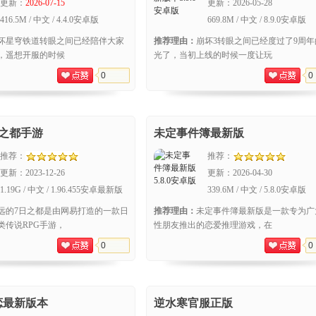
更新：
2026-07-15
更新：
2026-05-28
416.5M / 中文 / 4.4.0安卓版
669.8M / 中文 / 8.9.0安卓版
坏星穹铁道转眼之间已经陪伴大家
推荐理由：
崩坏3转眼之间已经度过了9周年
，遥想开服的时候
光了，当初上线的时候一度让玩
0
0
日之都手游
未定事件簿最新版
推荐：
推荐：
更新：
2023-12-26
更新：
2026-04-30
1.19G / 中文 / 1.96.455安卓最新版
339.6M / 中文 / 5.8.0安卓版
远的7日之都是由网易打造的一款日
推荐理由：
未定事件簿最新版是一款专为广
类传说RPG手游，
性朋友推出的恋爱推理游戏，在
0
0
恋最新版本
逆水寒官服正版