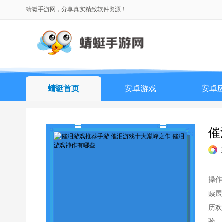
蜻蜓手游网，分享真实精致软件资源！
蜻蜓首页
安卓游戏
安卓
排行榜
催
操作
赎展
历欢
验。