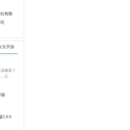
版社有限
公司
次元手游
浪漫邂逅？
线，让
卓版
.8.0