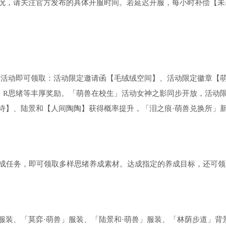
况，请关注官方发布的具体开服时间。若延迟开服，每小时补偿【未
参与活动即可领取：活动限定邀请函【毛绒绒空间】、活动限定徽章【
、R思绪等丰厚奖励。「萌兽在校生」活动女神之影同步开放，活动限
诗】、陆景和【人间陶陶】获得概率提升，「泪之痕·萌兽兑换所」
绪养成任务，即可领取多样思绪养成素材。达成指定的养成目标，还可
」服装、「莫弈·萌兽」服装、「陆景和·萌兽」服装、「林荫步道」背