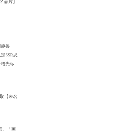
名晶片】
萌趣兽
定SSR思
新增光标
领取【未名
景、「画