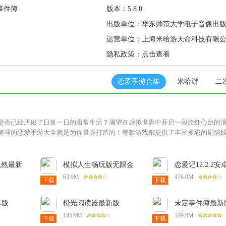
事件簿
版本：
5.8.0
出版单位：
华东师范大学电子音像出
公司
运营单位：
上海米哈游天命科技有限
隐私政策：
点击查看
恋爱手游合集
米哈游
二
是否已经厌倦了日复一日的庸常生活？渴望在虚拟世界中开启一段脸红心跳的
整理的恋爱手游大全就是为你量身打造的！每款游戏都提供了丰富多彩的剧情
竟然最新
模拟人生畅玩版无限金
恋爱记12.2.2安
 Under
币钻石版满VIP最新版
63.9M
476.0M
下载
下载
.1安卓版
114.0.2中文版
卓版
橙光阅读器最新版
未定事件簿最新版5
20233.29.0.0424安卓版
安卓版
145.9M
339.6M
下载
下载