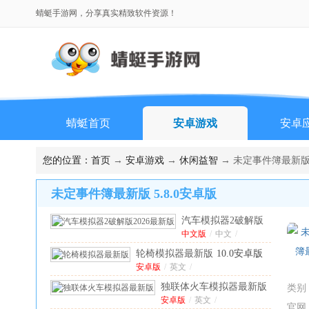
蜻蜓手游网，分享真实精致软件资源！
蜻蜓首页
安卓游戏
安卓
您的位置：
首页
→
安卓游戏
→
休闲益智
→ 未定事件簿最新版 5
未定事件簿最新版 5.8.0安卓版
汽车模拟器2破解版
2026最新版
中文版
/
中文
1.62.16
/
中文版
轮椅模拟器最新版
10.0安卓版
安卓版
/
英文
/
独联体火车模拟器最新版
类别
安卓版
17.3.1安卓版
/
英文
/
官网