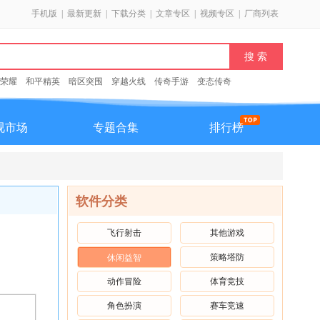
手机版
|
最新更新
|
下载分类
|
文章专区
|
视频专区
|
厂商列表
荣耀
和平精英
暗区突围
穿越火线
传奇手游
变态传奇
视市场
专题合集
排行榜
软件分类
飞行射击
其他游戏
策略塔防
休闲益智
动作冒险
体育竞技
角色扮演
赛车竞速