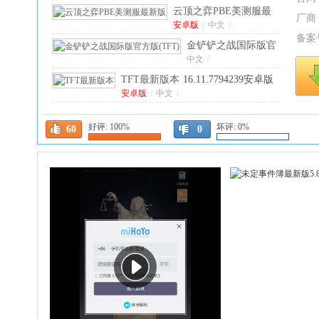
云顶之弈PBE美测服最
厂商
新版
安卓版
16.12.7818833安卓
/
中文
/
备案
版
金铲铲之战国际版官
方版
中文
/
(TFT)
16.11.7794239
TFT最新版本
16.11.7794239安卓版
最新版
安卓版
/
中文
/
云顶之弈最新版本
好评:
100%
坏评:
0%
(TFT)
中文版
16.11.7794239中文
/
中文
/
60
0
版
云顶之弈国际服手
游官方版
安卓版
/
中文
/
(TFT)
16.11.7794239
糖葫芦达人小游
安卓版
戏(Tanghulu
安卓版
/
中文
/
Master)
1.207.0安
汽车模拟器2MOD作弊
卓版
菜单
安卓版
1.62.16安卓版
/
中文
/