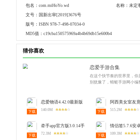
包名：
com.miHoYo.wd
名称：
未定
文号：
国新出审[2019]3676号
版号：
ISBN 978-7-498-07034-0
MD5值：
c19cba150575969a4b4b69db15e600b4
猜你喜欢
恋爱手游合集
在这个快节奏的世界里，你
别犹豫了，蜻蜓手游网小编
恋爱物语4.42.0最新版
阿西美女室友
版本(Five Hearts
140.0M
515.2M
下载
下载
One Roof)1.2
牵手app官方版3.0.14手
情侣签5.7.6安
机版
72.3M
109.3M
下载
下载