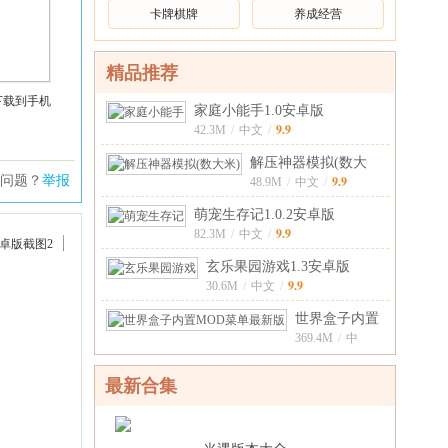
卡牌棋牌
养成经营
精品推荐
下载到手机
家庭小能手1.0安卓版
9.9
42.3M
/
中文
/
解压神器模拟(数大
问题？
举报
9.9
米)2.0安卓版
48.9M
/
中文
/
萌宠生存记1.0.2安卓版
9.9
82.3M
/
中文
/
玄乐果园游戏1.3安卓版
9.9
30.6M
/
中文
/
世界盒子内置
MOD菜单最新
369.4M
/
中
9.9
文
/
版0.5
最新合集