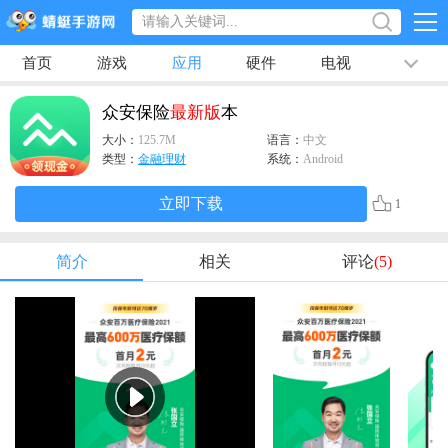
首页
游戏
应用
硬件
电视
排行榜
专题
文章
视频
最新
众安保险
最新版
本
大小：
125.7M
语言：
中文
类型：
金融理财
系统：
Android
立即下载
1
简介
相关
评论
(5)