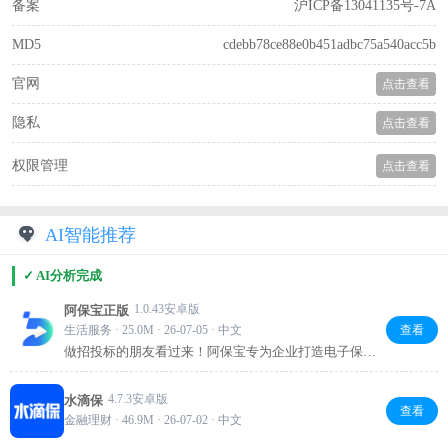
备案
沪ICP备13041135号-7A
MD5
cdebb78ce88e0b451adbc75a540acc5b
官网
点击查看
隐私
点击查看
权限管理
点击查看
AI智能推荐
✓ AI分析完成
1.0.43安卓版
阿保宝正版
生活服务 · 25.0M · 26-07-05 · 中文
查看
做招投标的朋友看过来！阿保宝专为企业打造电子保函
服务，线上操作超省心。告别繁琐流程，智能高效又安
全，保函真实有效，帮您降本增效。投标必备，试试就
4.7.3安卓版
水滴保
知道！
查看
金融理财 · 46.9M · 26-07-02 · 中文