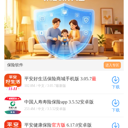
保险软件
进入专区
平安好生活保险商城手机版 3.05.7
最
新版
102.8M / 中文 / 3.05.7最新版
下载
中国人寿寿险保险app 3.5.52安卓版
253.4M / 中文 / 3.5.52安卓版
下载
平安健康保险
官方版
6.17.0安卓版