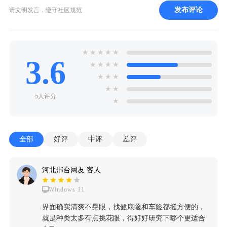
发布评论
请文明发言，遵守社区规范
★
★
★
★
★
3.6
★
★
★
★
★
★
★
★
★
5人评分
★
全部
好评
中评
差评
河北邢台网友 客人
Windows 11
界面确实清爽不晃眼，找健康险和车险都挺方便的，
就是种类太多有点挑花眼，得好好研究下哪个更适合