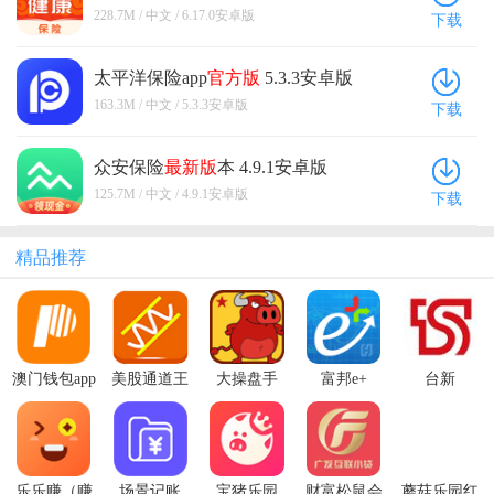
228.7M / 中文 / 6.17.0安卓版
下载
太平洋保险app
官方版
5.3.3安卓版
163.3M / 中文 / 5.3.3安卓版
下载
众安保险
最新版
本 4.9.1安卓版
125.7M / 中文 / 4.9.1安卓版
下载
精品推荐
澳门钱包app
美股通道王
大操盘手
富邦e+
台新
官方最新版
phoneEZ手
(MPay)
机版
乐乐赚（赚
场景记账
宝猪乐园
财富松鼠会
蘑菇乐园红