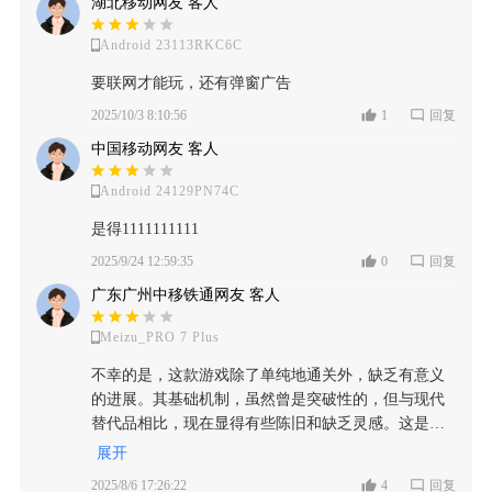
湖北移动网友 客人
Android 23113RKC6C
要联网才能玩，还有弹窗广告
2025/10/3 8:10:56
1
回复
中国移动网友 客人
Android 24129PN74C
是得1111111111
2025/9/24 12:59:35
0
回复
广东广州中移铁通网友 客人
Meizu_PRO 7 Plus
不幸的是，这款游戏除了单纯地通关外，缺乏有意义
的进展。其基础机制，虽然曾是突破性的，但与现代
替代品相比，现在显得有些陈旧和缺乏灵感。这是一
个已经走到尽头的公式，一旦最初的新鲜感消失，就
展开
几乎没有再次回归的动力了。
2025/8/6 17:26:22
4
回复