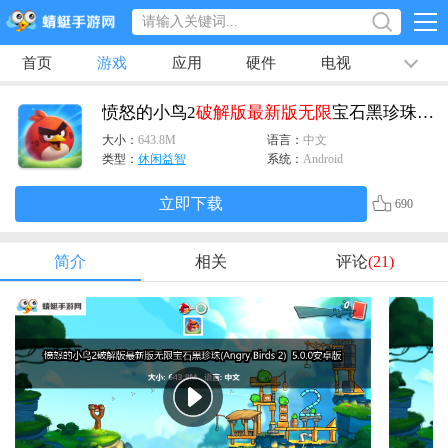
首页
游戏
应用
硬件
电视
排行榜
专题
文章
视频
最新
愤怒的小鸟2
破解版
最新版
无限
宝石黑珍珠(Angry Birds 2)
大小：
643.8M
语言：
中文
类型：
休闲益智
系统：
Android
立即下载
690
简介
相关
评论
(21)