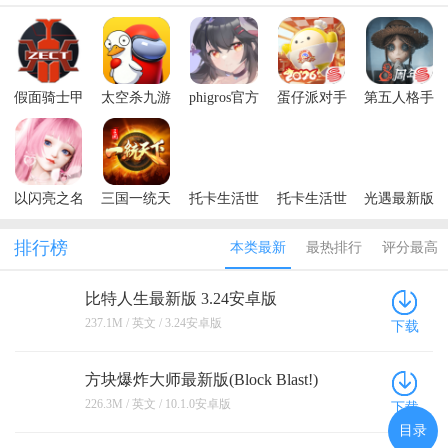
假面骑士甲
太空杀九游
phigros官方
蛋仔派对手
第五人格手
斗模拟器最
正版
正版安卓
游官方正版
游最新版本
新版(Zect
最新版本
Rider Power)
以闪亮之名
三国一统天
托卡生活世
托卡生活世
光遇最新版
最新版
下安卓版
界内置菜单
界全解锁版
本2026
版2026
本2026(Toca
排行榜
本类最新
最热排行
评分最高
Life World)
比特人生最新版 3.24安卓版
237.1M / 英文 / 3.24安卓版
下载
方块爆炸大师最新版(Block Blast!)
10.1.0安卓版
226.3M / 英文 / 10.1.0安卓版
下载
目录