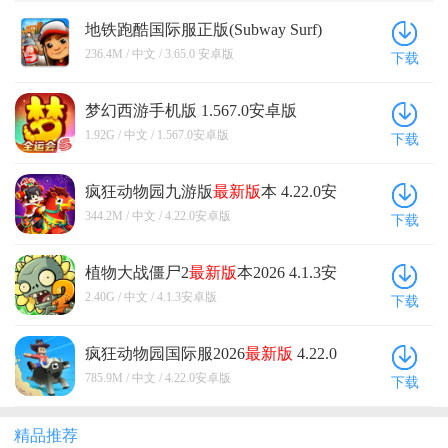
地铁跑酷国际服正版(Subway Surf)
3.65.0 安卓版
236.4M / 中文 / 3.65.0 安卓版
下载
梦幻西游手机版 1.567.0安卓版
1.92G / 中文 / 1.567.0安卓版
下载
疯狂动物园九游版
最新版
本 4.22.0安
卓版
344.2M / 中文 / 4.22.0安卓版
下载
植物大战僵尸2
最新版
本2026 4.1.3安
卓版
2.40G / 中文 / 4.1.3安卓版
下载
疯狂动物园国际服2026
最新版
4.22.0
安卓版
785.9M / 中文 / 4.22.0安卓版
下载
精品推荐