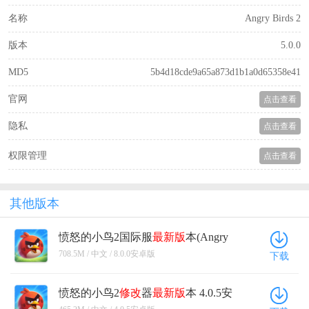
名称
Angry Birds 2
版本
5.0.0
MD5
5b4d18cde9a65a873d1b1a0d65358e41
官网
点击查看
隐私
点击查看
权限管理
点击查看
其他版本
愤怒的小鸟2国际服
最新版
本(Angry
Birds 2) 8.0.0安卓版
708.5M / 中文 / 8.0.0安卓版
下载
愤怒的小鸟2
修改
器
最新版
本 4.0.5安
卓版