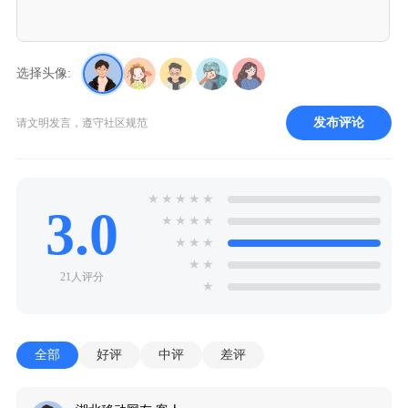
选择头像:
发布评论
请文明发言，遵守社区规范
★
★
★
★
★
3.0
★
★
★
★
★
★
★
★
★
21人评分
★
全部
好评
中评
差评