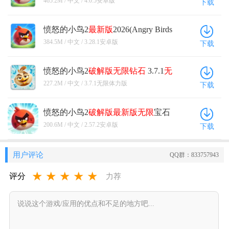
465.2M / 中文 / 4.0.5安卓版
下载
愤怒的小鸟2
最新版
2026(Angry Birds
2) 3.28.1安卓版
384.5M / 中文 / 3.28.1安卓版
下载
愤怒的小鸟2
破解版
无限钻石
3.7.1
无
限体力版
227.2M / 中文 / 3.7.1无限体力版
下载
愤怒的小鸟2
破解版
最新版
无限
宝石
黑珍珠2021 2.57.2安卓版
200.6M / 中文 / 2.57.2安卓版
下载
用户评论
QQ群：833757943
★
★
★
★
★
评分
力荐