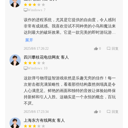
Windows 7
该作的进程系统，尤其是它提供的自由度，令人感到
非常有成就感。我喜欢尝试不同种类的小鸟和魔法来
达到最大的破坏效果。它是一款完美的即时游玩游
戏，能带来快速的乐趣，但又足够深入，能让你沉迷
展开
数小时。纯粹的粉碎一切的喜悦是无与伦比的。
2025/8/6 17:26:22
0
回复
四川攀枝花电信网友 客人
Windows 10
这款弹弓物理益智游戏依然是乐趣无穷的佳作！每一
次射击都充满策略性，看着那些结构轰然倒塌真是令
人心满意足。鲜艳的画面和独特的音效让体验始终保
持新鲜和引人入胜。这确实是一个永恒的概念，百玩
不厌。
2025/8/6 17:23:34
0
回复
上海东方有线网友 客人