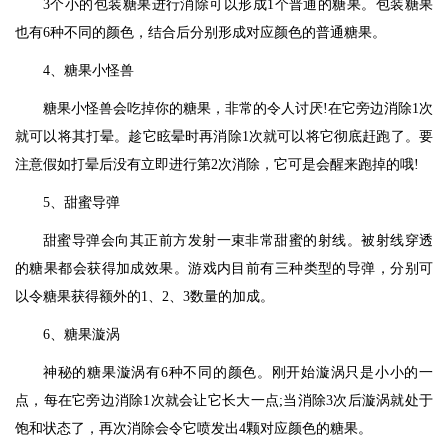
3个小的包装糖果进行消除可以形成1个普通的糖果。包装糖果
也有6种不同的颜色，结合后分别形成对应颜色的普通糖果。
4、糖果小怪兽
糖果小怪兽会吃掉你的糖果，非常的令人讨厌!在它旁边消除1次
就可以将其打晕。趁它眩晕时再消除1次就可以将它彻底赶跑了。要
注意假如打晕后没有立即进行第2次消除，它可是会醒来跑掉的哦!
5、甜蜜导弹
甜蜜导弹会向其正前方发射一束非常甜蜜的射线。被射线穿透
的糖果都会获得加成效果。游戏内目前有三种类型的导弹，分别可
以令糖果获得额外的1、2、3数量的加成。
6、糖果漩涡
神秘的糖果漩涡有6种不同的颜色。刚开始漩涡只是小小的一
点，每在它旁边消除1次就会让它长大一点;当消除3次后漩涡就处于
饱和状态了，再次消除会令它喷发出4颗对应颜色的糖果。