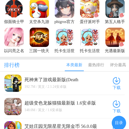
假面骑士甲
太空杀九游
phigros官方
蛋仔派对手
第五人格手
斗模拟器最
正版
正版安卓
游官方正版
游最新版本
新版(Zect
最新版本
Rider Power)
以闪亮之名
三国一统天
托卡生活世
托卡生活世
光遇最新版
最新版
下安卓版
界内置菜单
界全解锁版
本2026
版2026
本2026(Toca
排行榜
本类最新
最热排行
评分最高
Life World)
死神来了游戏最新版(Death
Incoming) 2.1.24安卓版
192.7M / 英文 / 2.1.24安卓版
下载
超级变色龙躲猫猫最新版 1.6安卓版
148.0M / 英文 / 1.6安卓版
下载
目录
艾娃庄园无限星星无限金币 56.0.0最