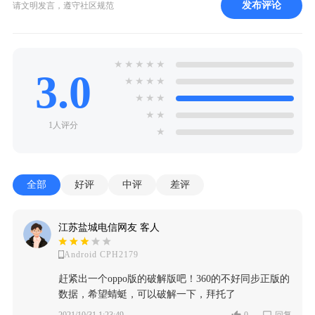
发布评论
请文明发言，遵守社区规范
★
★
★
★
★
3.0
★
★
★
★
★
★
★
★
★
1人评分
★
全部
好评
中评
差评
江苏盐城电信网友 客人
Android CPH2179
赶紧出一个oppo版的破解版吧！360的不好同步正版的
数据，希望蜻蜓，可以破解一下，拜托了