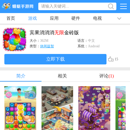
首页
游戏
应用
硬件
电视
排行榜
专题
文章
视频
最新
宾果消消消
无限
金砖版
大小：
362M
语言：
中文
类型：
休闲益智
系统：
Android
立即下载
15
简介
相关
评论
(1)