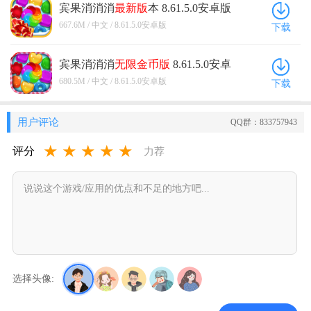
宾果消消消
最新版
本 8.61.5.0安卓版
667.6M / 中文 / 8.61.5.0安卓版
下载
宾果消消消
无限金币版
8.61.5.0安卓
版
680.5M / 中文 / 8.61.5.0安卓版
下载
用户评论
QQ群：833757943
★
★
★
★
★
评分
力荐
选择头像: