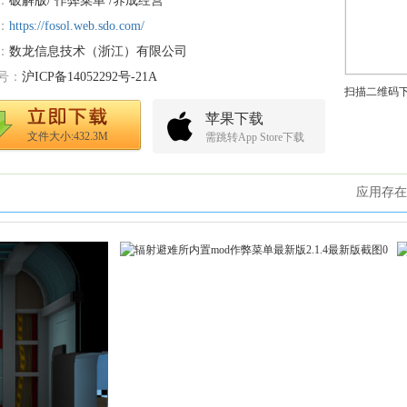
：
破解版/ 作弊菜单 /养成经营
：
https://fosol.web.sdo.com/
：
数龙信息技术（浙江）有限公司
号：
沪ICP备14052292号-21A
扫描二维码
苹果下载
文件大小:432.3M
需跳转App Store下载
应用存在