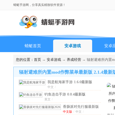
蜻蜓手游网，分享真实精致软件资源！
蜻蜓首页
安卓游戏
安卓
您的位置：
首页
→
安卓游戏
→
养成经营
→ 辐射避难所内置mo
辐射避难所内置mod作弊菜单最新版 2.1.4最新
我是航海家手游
1.6.0最新版
中文
/
钓鱼连击手游
0.0.4最新版
英文
/
香肠派对先行服最新版
2026
中文版
25.06中文版
/
中文
/