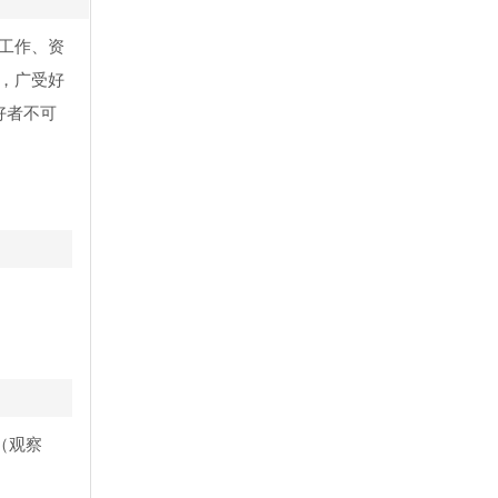
工作、资
，广受好
好者不可
P（观察