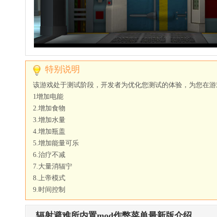
币
无
限
钻
石
最
新
特别说明
版
(Bowmaste
该游戏处于测试阶段，开发者为优化您测试的体验，为您在游
中
1增加电能
文
2.增加食物
版
3.增加水量
4.增加瓶盖
5.增加能量可乐
6.治疗不减
7.大量消辐宁
8.上帝模式
9.时间控制
辐射避难所内置mod作弊菜单最新版介绍