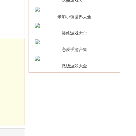
吃播游戏大全
破
版
解
无
版
米加小镇世界大全
限
内
绿
置
装修游戏大全
菜
单
恋爱手游合集
做饭游戏大全