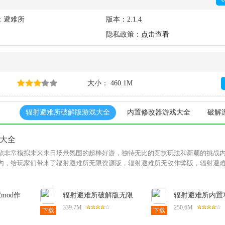
：避难所
版本：
2.1.4
隐私政策：
点击查看
大小： 460.1M
辐射避难所破解版游戏大全
内置修改器游戏大全
破解
大全
款非常模拟未来末日场景氛围的超棒好游，独特无比的竞技玩法和新颖的挑战
内，给玩家们带来了辐射避难所无限资源版，辐射避难所无敌作弊版，辐射避
mod作
辐射避难所破解版无限
辐射避难所内置
1.4最新
午餐盒1.22.0最新版
单1.13.46安卓版
339.7M
250.6M
下载
下载