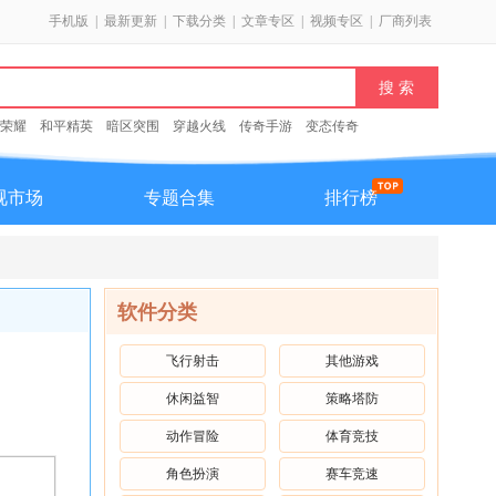
手机版
|
最新更新
|
下载分类
|
文章专区
|
视频专区
|
厂商列表
荣耀
和平精英
暗区突围
穿越火线
传奇手游
变态传奇
视市场
专题合集
排行榜
软件分类
飞行射击
其他游戏
休闲益智
策略塔防
动作冒险
体育竞技
角色扮演
赛车竞速