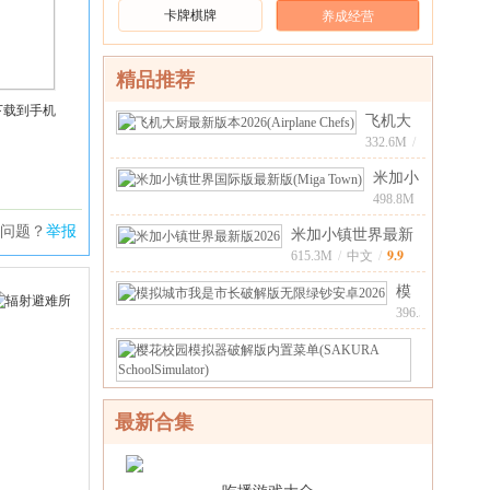
卡牌棋牌
养成经营
精品推荐
下载到手机
飞机大
厨最新
332.6M
/
中
版本
9.8
文
米加小
/
2026(Airplan
镇世界
498.8M
/
中
国际版
问题？
举报
9.9
米加小镇世界最新
文
/
最新版
9.9
版20261.99安
615.3M
/
中文
/
(Mig
模
拟
396.5M
/
中
城
9.8
文
/
樱
市
花
308.9M
/
我
英
校
是
9.9
文
/
园
最新合集
市
模
长
拟
破
器
解