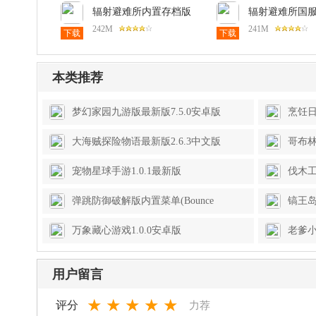
辐射避难所内置存档版
辐射避难所国
1.9.4安卓版
弊器版1.13.1
242M
241M
下载
下载
本类推荐
梦幻家园九游版最新版7.5.0安卓版
烹饪日
大海贼探险物语最新版2.6.3中文版
哥布林
宠物星球手游1.0.1最新版
伐木工模
安卓
弹跳防御破解版内置菜单(Bounce
镐王岛
Defense)1.19.1中文版
King 
万象藏心游戏1.0.0安卓版
老爹小
用户留言
★
★
★
★
★
评分
力荐