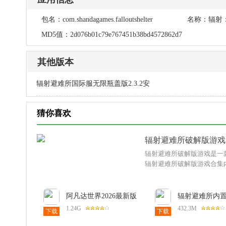
包名：
com.shandagames.falloutshelter
名称：
辐射
MD5值：
2d076b01c79e767451b38bd4572862d7
其他版本
辐射避难所国际服无限瓶盖版2.3.2安
猜你喜欢
辐射避难所破解版游戏
辐射避难所破解版游戏是一
辐射避难所破解版游戏合集
阿凡达世界2026最新版
辐射避难所内置
1.213安卓版
弊菜单最新版2.
1.24G
432.3M
下载
下载
版