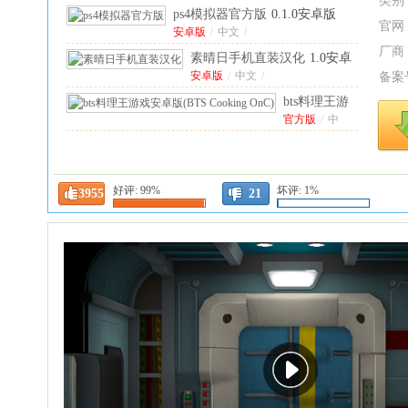
类别
ps4模拟器官方版
0.1.0安卓版
官网
安卓版
/
中文
/
厂商
素晴日手机直装汉化
1.0安卓
版
安卓版
/
中文
/
备案
bts料理王游
戏安卓版
官方版
/
中
文
/
(BTS
跳舞
Cooking
的线
中
OnC)
1.0.5官
文
/
风暴
派对世界破解版最
好评:
99%
坏评:
1%
方正版
3955
21
之怒
新版(Party
安卓版
/
英文
/
手机
Craft)
1.8.31安卓
冷
版
版
血
中
(DL
文
射
Fanmade
虔诚之花的晚钟中文版
版
/
手
By
安卓
中文
/
1.0.0版本
英
重
yezhiyi)
文
/
1.24
制
最新
版
版
无
限
金