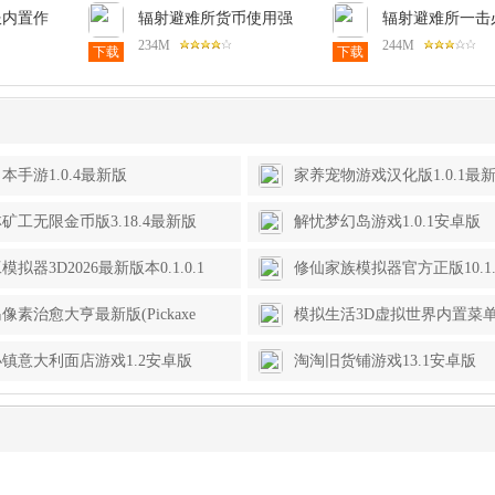
服内置作
辐射避难所货币使用强
辐射避难所一击
3安卓版
加版1.14.3安卓版
1.9.4安卓版
234M
244M
下载
下载
本手游1.0.4最新版
家养宠物游戏汉化版1.0.1最
矿工无限金币版3.18.4最新版
解忧梦幻岛游戏1.0.1安卓版
拟器3D2026最新版本0.1.0.1
修仙家族模拟器官方正版10.1
版
像素治愈大亨最新版(Pickaxe
模拟生活3D虚拟世界内置菜
Island)460.5安卓版
(Avakin Life)2.021.04安卓版
镇意大利面店游戏1.2安卓版
淘淘旧货铺游戏13.1安卓版