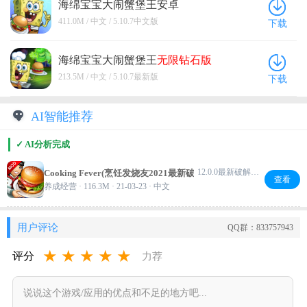
海绵宝宝大闹蟹堡王安卓
(SpongeBob - Krusty Cook Off) 5.10.7
411.0M / 中文 / 5.10.7中文版
下载
中文版
海绵宝宝大闹蟹堡王
无限钻石版
5.10.7
最新版
213.5M / 中文 / 5.10.7最新版
下载
AI智能推荐
✓ AI分析完成
12.0.0最新破解中文版
Cooking Fever(烹饪发烧友2021最新破解版)
查看
养成经营 · 116.3M · 21-03-23 · 中文
用户评论
QQ群：833757943
★
★
★
★
★
评分
力荐