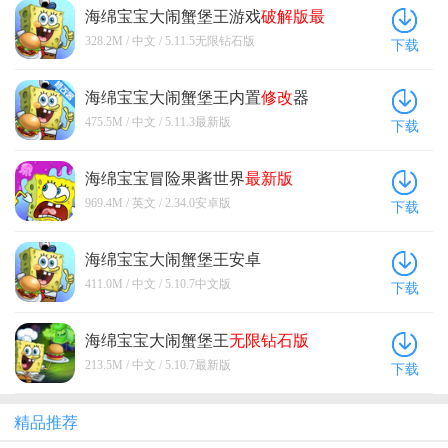
海绵宝宝大闹蟹堡王游戏
破解版
最
新版
(SpongeBob - Krusty Cook Off)
328.2M / 中文 / 5.11.5无限钻石版
下载
5.11.5
无限钻石版
海绵宝宝大闹蟹堡王内置
修改
器
5.11.3
最新版
475.5M / 中文 / 5.11.3最新版
下载
海绵宝宝冒险果酱世界
最新版
(SpongeBob Adventures) 2.34.0安卓
969.4M / 英文 / 2.34.0安卓版
下载
版
海绵宝宝大闹蟹堡王安卓
(SpongeBob - Krusty Cook Off) 5.10.7
411.0M / 中文 / 5.10.7中文版
下载
中文版
海绵宝宝大闹蟹堡王
无限钻石版
5.10.7
最新版
213.5M / 中文 / 5.10.7最新版
下载
精品推荐