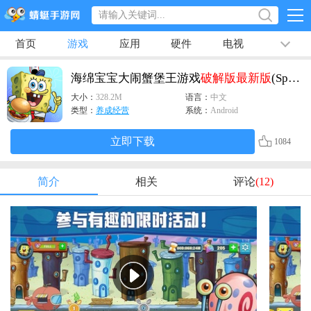
首页
游戏
应用
硬件
电视
排行榜
专题
文章
视频
最新
海绵宝宝大闹蟹堡王游戏
破解版
最新版
(SpongeBob - Krusty Cook Off)
大小：
328.2M
语言：
中文
类型：
养成经营
系统：
Android
立即下载
1084
简介
相关
评论
(12)