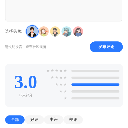
选择头像:
发布评论
请文明发言，遵守社区规范
★
★
★
★
★
3.0
★
★
★
★
★
★
★
★
★
12人评分
★
全部
好评
中评
差评