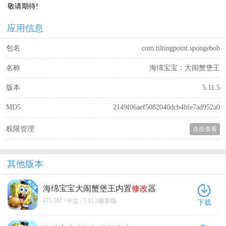
敬请期待!
应用信息
包名
com.tiltingpoint.spongebob
名称
海绵宝宝：大闹蟹堡王
版本
5.11.5
MD5
2149f06aef5082040dcb4bfe7ad952a0
权限管理
点击查看
其他版本
海绵宝宝大闹蟹堡王内置
修改
器
5.11.3
最新版
475.5M / 中文 / 5.11.3最新版
下载