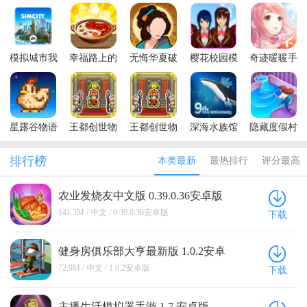
模拟城市我
幸福路上的
无悔华夏破
樱花校园模
奇迹暖暖手
是市长破解
火锅店无限
解版内置修
拟器中文版
游2026
版无限绿钞
金币钻石版
改器2026
全无限最新
安卓2026
破解版
(SAKURA
SchoolSimulator)
星露谷物语
王都创世物
王都创世物
深海水族馆
隐藏度假村
最新版本
语内置修改
语破解版可
内购破解版
冒险湾无限
(Stardew
器2026
以抽s最新版
2026
金币版
排行榜
本类最新
最热排行
评分最高
Valley)
本
农业发烧友中文版 0.39.0.36安卓版
141.3M / 中文 / 0.39.0.36安卓版
下载
健身房俱乐部大亨最新版 1.0.2安卓
版
72.9M / 中文 / 1.0.2安卓版
下载
主播生活模拟器手游 1.7 安卓版