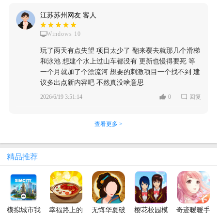
江苏苏州网友 客人
Windows 10
玩了两天有点失望 项目太少了 翻来覆去就那几个滑梯
和泳池 想建个水上过山车都没有 更新也慢得要死 等
一个月就加了个漂流河 想要的刺激项目一个找不到 建
议多出点新内容吧 不然真没啥意思
2026/6/19 3:51:14
0
回复
查看更多 >
精品推荐
模拟城市我
幸福路上的
无悔华夏破
樱花校园模
奇迹暖暖手