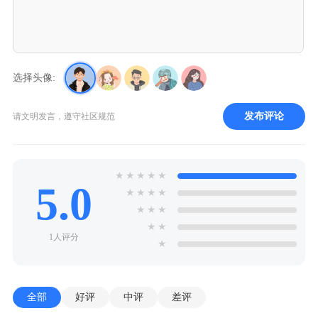
选择头像:
发布评论
请文明发言，遵守社区规范
★
★
★
★
★
5.0
★
★
★
★
★
★
★
★
★
1人评分
★
全部
好评
中评
差评