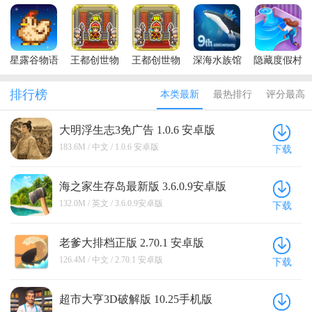
是市长破解
火锅店无限
解版内置修
拟器中文版
游2026
版无限绿钞
金币钻石版
改器2026
全无限最新
安卓2026
破解版
(SAKURA
SchoolSimulator)
星露谷物语
王都创世物
王都创世物
深海水族馆
隐藏度假村
最新版本
语内置修改
语破解版可
内购破解版
冒险湾无限
(Stardew
器2026
以抽s最新版
2026
金币版
排行榜
本类最新
最热排行
评分最高
Valley)
本
大明浮生志3免广告 1.0.6 安卓版
183.6M / 中文 / 1.0.6 安卓版
下载
海之家生存岛最新版 3.6.0.9安卓版
132.0M / 英文 / 3.6.0.9安卓版
下载
老爹大排档正版 2.70.1 安卓版
126.4M / 中文 / 2.70.1 安卓版
下载
超市大亨3D破解版 10.25手机版