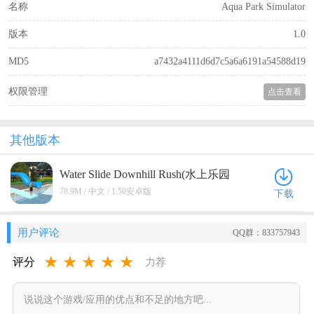
名称
Aqua Park Simulator
版本
1.0
MD5
a7432a4111d6d7c5a6a6191a54588d19
权限管理
点击查看
其他版本
Water Slide Downhill Rush(水上乐园
模拟器
无限金币版
) 1.50安卓版
78.9M / 中文 / 1.50安卓版
下载
用户评论
QQ群：833757943
★
★
★
★
★
评分
力荐