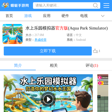
首页
游戏
应用
硬件
电视
排行榜
专题
文章
视频
最新
水上乐园模拟器
官方版
(Aqua Park Simulator)
大小：
217.0M
语言：
中文
类型：
养成经营
系统：
Android
立即下载
1
简介
相关
评论
(1)