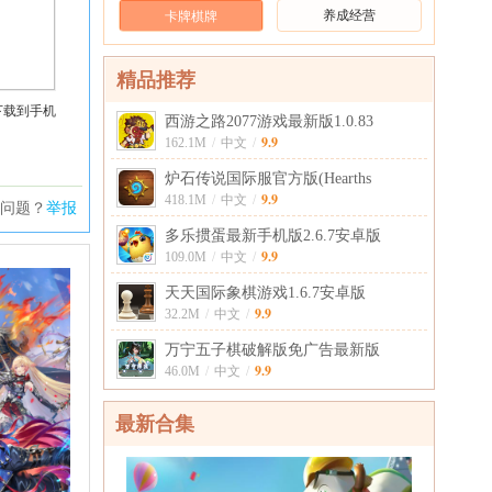
养成经营
卡牌棋牌
精品推荐
下载到手机
西游之路2077游戏最新版1.0.83
9.9
162.1M
/
中文
/
炉石传说国际服官方版(Hearths
9.9
418.1M
/
中文
/
问题？
举报
多乐掼蛋最新手机版2.6.7安卓版
9.9
109.0M
/
中文
/
天天国际象棋游戏1.6.7安卓版
9.9
32.2M
/
中文
/
万宁五子棋破解版免广告最新版
9.9
46.0M
/
中文
/
最新合集