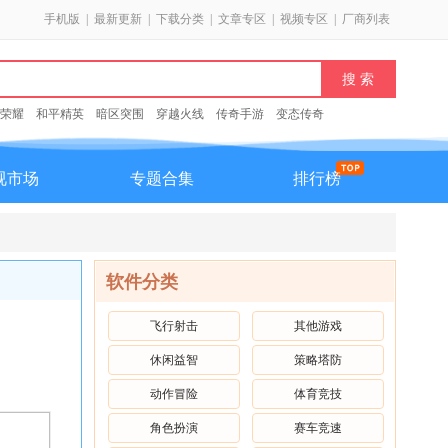
手机版
|
最新更新
|
下载分类
|
文章专区
|
视频专区
|
厂商列表
荣耀
和平精英
暗区突围
穿越火线
传奇手游
变态传奇
视市场
专题合集
排行榜
软件分类
飞行射击
其他游戏
休闲益智
策略塔防
动作冒险
体育竞技
角色扮演
赛车竞速