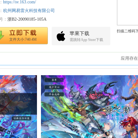
：
https://sv.163.com/
：
杭州网易雷火科技有限公司
号：
浙B2-20090185-105A
扫描二维码
苹果下载
文件大小:740.4M
需跳转App Store下载
应用存在