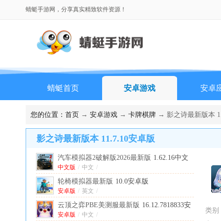
蜻蜓手游网，分享真实精致软件资源！
蜻蜓首页
安卓游戏
安卓
您的位置：
首页
→
安卓游戏
→
卡牌棋牌
→ 影之诗最新版本 11
影之诗最新版本 11.7.10安卓版
汽车模拟器2破解版2026最新版
1.62.16中文
版
中文版
/
中文
/
轮椅模拟器最新版
10.0安卓版
安卓版
/
英文
/
云顶之弈PBE美测服最新版
16.12.7818833安
类别
卓版
安卓版
/
中文
/