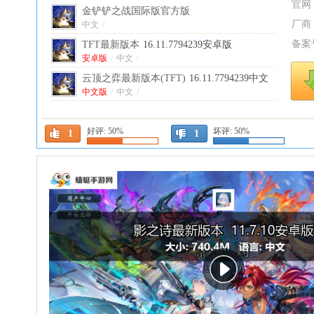
官网
金铲铲之战国际版官方版
厂商
(TFT)
中文
/
16.11.7794239最新版
备案
TFT最新版本
16.11.7794239安卓版
安卓版
/
中文
/
云顶之弈最新版本(TFT)
16.11.7794239中文
版
中文版
/
中文
/
云顶之弈国际服手游官方版
(TFT)
安卓版
16.11.7794239安卓版
/
中文
/
好评:
50%
坏评:
50%
1
1
糖葫芦达人小游戏(Tanghulu Master)
1.207.0
安卓版
安卓版
/
中文
/
汽车模拟器2MOD作弊菜单
1.62.16安卓版
安卓版
/
中文
/
我的孩子新的开始汉化版2026
1.0.027安卓
版
安卓版
/
中文
/