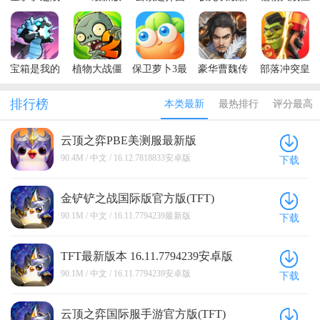
国际版官方
本
际服手游官
版本
尸2最新版本
版(TFT)
方版(TFT)
2026
宝箱是我的
植物大战僵
保卫萝卜3最
豪华曹魏传
部落冲突皇
破解版内置
尸2国际服最
新版本
手游
室战争腾讯
菜单
新版2026
版最新版
排行榜
本类最新
最热排行
评分最高
(Summoner)
云顶之弈PBE美测服最新版
16.12.7818833安卓版
90.4M / 中文 / 16.12.7818833安卓版
下载
金铲铲之战国际版官方版(TFT)
16.11.7794239最新版
90.1M / 中文 / 16.11.7794239最新版
下载
TFT最新版本 16.11.7794239安卓版
90.1M / 中文 / 16.11.7794239安卓版
下载
云顶之弈国际服手游官方版(TFT)