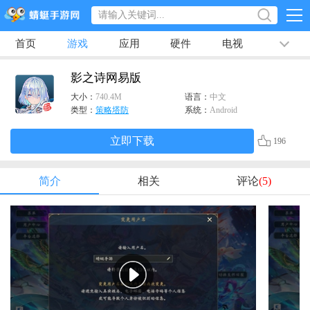
首页
游戏
应用
硬件
电视
排行榜
专题
文章
视频
最新
影之诗网易版
大小：
740.4M
语言：
中文
类型：
策略塔防
系统：
Android
立即下载
196
简介
相关
评论
(5)