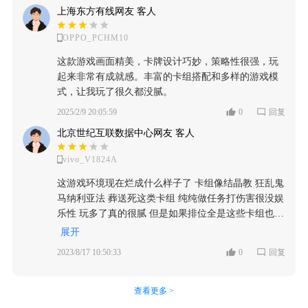
上海东方有线网友 客人
OPPO_PCHM10
这款游戏画面精美，卡牌设计巧妙，策略性很强，玩
起来非常有成就感。丰富的卡组搭配和多样的游戏模
式，让我玩了很久都没腻。
2025/2/9 20:05:59
0
回复
北京世纪互联数据中心网友 客人
vivo_V1824A
这游戏环境现在烂成什么样子了 卡组像结晶教 狂乱鬼
马纳利亚法 葬送死这类卡组 纯纯做任务打伤害很没娱
乐性 玩多了真的很腻 但是如果排位全是这些卡组也还
好 但现在全是骸王死 弃牌鬼 新手都会以为这游戏就
展开
这俩卡组 无聊还很臭 有趣多样的卡组没人玩 全是恶
2023/8/17 10:50:33
0
回复
心人的恶臭卡组 游戏的一大娱乐性没了
查看更多 >