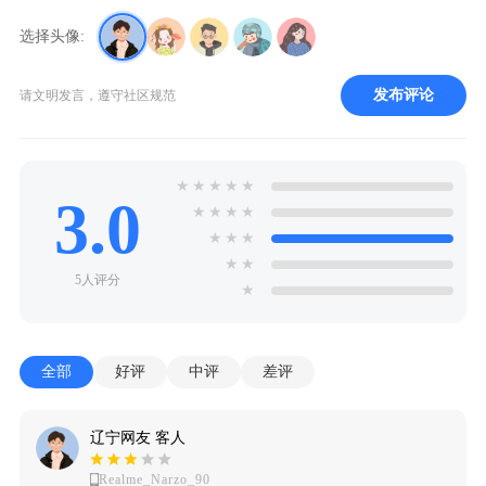
选择头像:
发布评论
请文明发言，遵守社区规范
★
★
★
★
★
3.0
★
★
★
★
★
★
★
★
★
5人评分
★
全部
好评
中评
差评
辽宁网友 客人
Realme_Narzo_90