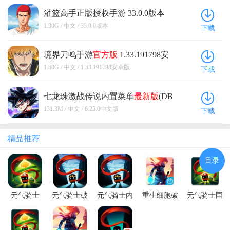
形式的话，就会受到这些设计内容很大的影响，
贵为典藏，是整个游戏里最高价值的角色。结果你建
灌篮高手正版授权手游 33.0.0版本
况且，与同类游戏相比的话，这种设计几乎可以
模的设计就是脸的比例极度不协调，动作也让人倍感
1.90G / 中文 / 33.0.0版本
下载
是作为一种老套路来表现，玩家自然也就不会买
反感。（真就拿消费者当地主家的傻儿子骗）对于整
账，所以说游戏就是需要做出一定的创新设计，
个角色的设计真心不行。还不如一个十连就出的小娜
以及是对于游戏的问题做出更多的改善优化，才
美建模好。虽然后来官方重新对所有角色建模，但我
境界刀鸣手游
官方版
1.33.191798安
能推动游戏更好的发展。 『总结』 归根结底，这
依旧觉得差强人意。 2.游戏的竞技场（PVP模式）。
卓版
1.80G / 中文 / 1.33.191798安卓版
下载
款游戏最多就是一个搭配着情怀的游戏，游戏内
在开服角色数量较少的情况下。官方尚有余力做到维
容非常的丰富，玩法所带来的体验也不错，但游
护平衡。然而这种看似平衡的大局下其实底下根本不
七龙珠激战传说内置菜单
最新版
(DB
戏依旧是采用着与同类游戏相同的设计，在整体
平衡，每一大局可以使用三个角色，三个角色又分别
LEGENDS) 6.25.0中文版
的游戏内容当中没有更多的创新特点，自然而然
可以带以副战和支援技，再加之不同的技能搭配可以
131.3M / 中文 / 6.25.0中文版
下载
也就很难吸引到玩家，即使是如此热门的日漫题
打出更高的伤害。再加上随着段位的提升，可以ban角
材，所以说游戏这点并没有做得很好，如果能够
色。这种选择的多样化使得要做到平衡其实并不简
精品推荐
做得新颖的话，游戏必然是不同凡响。
单。况且这种情况随着游戏进入新世界版本，游戏角
色也迎来了飞跃，官方为了尊重原著只能提高角色强
四川乐山电信 客人
2023/7/17 17:14:43
目录
度。现在能竞技场无敌的也就红发、白胡子等角色。
令人气愤的一个情况是对于测试服强度超标的角色，
官方选择直接大砍并直接上线正式服。比如说我最喜
元气骑士
元气骑士破
元气骑士内
重生细胞破
元气骑士国
欢的角色——幽灵公主佩罗娜。官方很绝的把两个佩
2026破解版
解版全无限
购破解版
解版永久免
际服破解版
罗娜都削了好几次，以至于现在的竞技场根本无法使
池鸳
最新版本
费中文最新
内置修改器
用佩罗娜（我真想好好问候一下你这个策划）。而且
版
(Soul