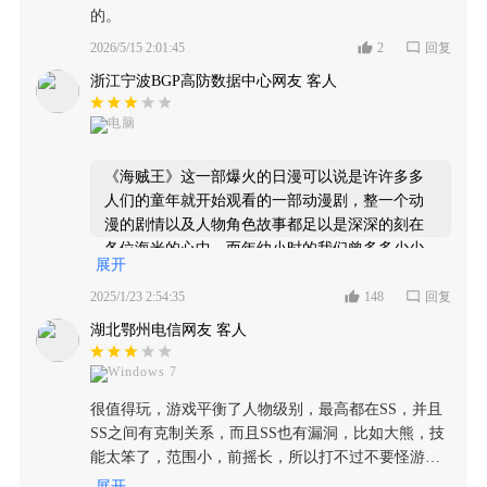
的。
2026/5/15 2:01:45
2
回复
浙江宁波BGP高防数据中心网友 客人
电脑
《海贼王》这一部爆火的日漫可以说是许许多多
人们的童年就开始观看的一部动漫剧，整一个动
漫的剧情以及人物角色故事都足以是深深的刻在
各位海米的心中，而年幼小时的我们曾多多少少
展开
也是有过像是主角路飞的那般伟大梦想，即使不
是同一平行世界，仍然是对冒险有着非常强烈的
2025/1/23 2:54:35
148
回复
向往。如今这一部热门的日漫也是被作为主要题
湖北鄂州电信网友 客人
材制作出了许许多多的游戏，在这其中我们也是
能够感受一波当主角身临其境的快感，甚至是在
Windows 7
游戏当中成就儿时共鸣的梦想，无论如何，这一
很值得玩，游戏平衡了人物级别，最高都在SS，并且
大题材早已经是承载着许多人的情怀了。所以说
SS之间有克制关系，而且SS也有漏洞，比如大熊，技
游戏也是吸引力满满。 《航海王热血航线》作为
能太笨了，范围小，前摇长，所以打不过不要怪游
一款二次元风的漫改格斗冒险类游戏，可以说是
戏，技术问题讲真，技术够了，B都能打SS😅，天空
展开