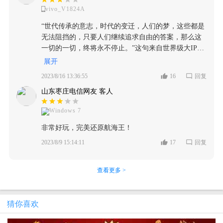
大大借鉴其他几个成功的游戏，找到让玩家心甘情愿
玩这款游戏，然后我就浅试了一下，没想到还很好
游戏的每一方面都能够是发挥到一定的作用，又
是切换三名角色进行关卡竞速的游戏模式。这一模式
vivo_V1824A
充钱的办法，是借鉴不是照搬哦！
玩，我入手的第一个角色就是萨波，之后越往后获得
满足了玩家在游戏当中的代入感。 『剧情类格斗
在很大程度上会改变玩家在 PVE 模式上的抽卡思路，
的角色就越多，不得不说，红发确实强，后来朋友就
玩法，有不俗表现』 游戏是以这种动漫为主要题
“世代传承的意志，时代的变迁，人们的梦，这些都是
原先各位只需要抽取战斗能力强的 C 位角色就行。但
总喜欢和我单挑，但他一个传说我才新星，我打不
材的话，那么在整一个游戏的主要玩法当中，剧
无法阻挡的，只要人们继续追求自由的答案，那么这
在要考虑三个角色进行配对的情况下，那就要考虑一
过，我就总是让朋友让着我，朋友也很爽快，总是让
情也是发挥着一定的作用性，所以也就在整一个
一切的一切，终将永不停止。”这句来自世界级大IP海
C 二辅或者双 C 一辅的角色多方向养成及辅助位的上
着我，想想那些时光，多么快乐！o(ˉ▽ˉ)d 当然，你也
游戏的这种格斗动作类玩法当中，加入了许许多
贼王中的海贼王罗杰的话。引出来今天我们要来探讨
展开
线。并且角色的强度评价也变成了角色长时间造成的
可以选择过过剧情，里面的剧情也可以肝到你吐，对
多的剧情，是已经是在整个游戏当中这种庞大的
的一个最近引起轩然大波，的游戏——《航海王热血
总量伤害转移到角色在短时间能打出的爆发伤害。这
2023/8/16 13:36:55
16
回复
了，不要忘记做每日任务，奖励也是很丰厚的。(^・
地图场景设计，都是能够让玩家在其中能够进行
航线》 首先发表一下我自己对于漫改游戏的看法。那
一点是各位需要注意的。 然后从这个玩法本身的可玩
ω・^ ) 但无论来说是游戏的打击感还是画质，都堪称
探索，增加游戏的可玩性。简单来说，就是通过
山东枣庄电信网友 客人
就是基本不能满足玩家对于游戏的期待，官方一般都
性来讲，三人队的角色设计意味着这一玩法相较于传
完美，角色的技能千奇百怪，总能给你带来不一样的
剧情的主线故事来不断的设计关于剧情发展的遭
会做出各种操作来试图减少购买版权的损失，(｡˘•ε•˘｡)
统的 PVE 拥有更高的可玩性和操作性。同时由于新版
惊喜，各种丝滑连招，让你也能做到丝血反杀。(′・
Windows 7
遇战，每一个场景以及是剧情的内容，都能够是
我可以举个栗子。网易的游戏《初音速》都是根据日
本采用的是竞速比拼，就是在一个区服当中选出10个
ω・`) 好了，最后祝这款游戏越做越好，我是临水渊
对于动漫当中的情节做出了一定的还原表现，因
本顶级IP改编而成。但非常遗憾的是，他们都在初期
非常好玩，完美还原航海王！
打分打的最高的玩家与其他区服进行竞争。相较于常
恒，我们下一个见，拜拜！(╭￣3￣)╭♡
此，在游戏当中，我们能够通过扮演各种不同的
有着非常好的开始，但迫于游戏运营压力，官方只能
规的实时 PVP 而言，这种软 PVP 模式更吃玩家的运
2023/8/9 15:14:11
17
回复
人物角色来参与各种战斗当中，但玩家的主视角
选择关服。但是至今为止，仍然有不少的玩家对游戏
气，操作和角色的理解。个人是比较喜欢的。 最后是
依旧是整一个路飞的海盗团在整一个海贼王的世
表示怀念。这足以说明IP的影响力对于玩家的影响是
成长海图机制，这一机制是本次新版本最让人诟病的
界当中进行各种探索冒险。如此一来，游戏的整
潜移默化，深远持久的。 小编作为海米，相信跟很多
查看更多 >
地方。游戏以前走独立成长机制时，玩家只需要根据
个主要的玩法就能够给玩家带来很好的代入感以
爆友一样，也是很早就在关注并追这部动漫或漫画。
角色的强度及角色的应用去考虑角色抽取即可。但是
及不错的游戏体验，况且游戏的这种玩法整体是
（最近动漫新上架的路飞五挡让我感觉热血沸腾），
成长海图的养成就要求玩家要抽大量的角色，同时要
偏向于养成类，所显现出来的肝度也是较为大
再加之这款游戏最近的多弗朗明哥事件让小编这种热
猜你喜欢
花大量的珍宝去培养海图。当然回报给的基础攻击力
的，毕竟这种漫改的游戏通常在游戏内容的方面
血青年决定必须要好好写一篇稿子分析一下游戏。看
和血量的上升是真香。假如这一模式直接应用到 PVP
做的都是非常的丰富，而且玩家也是能够在一个