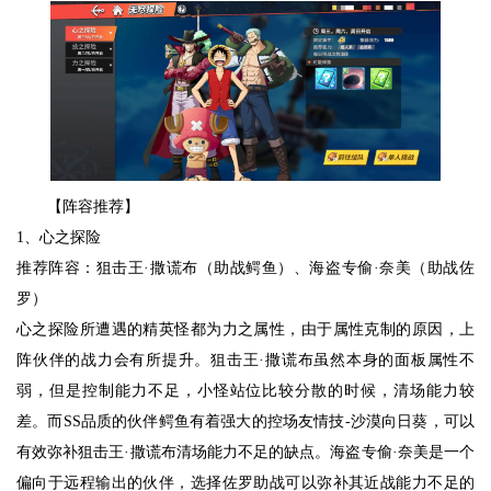
【阵容推荐】
1、心之探险
推荐阵容：狙击王·撒谎布（助战鳄鱼）、海盗专偷·奈美（助战佐
罗）
心之探险所遭遇的精英怪都为力之属性，由于属性克制的原因，上
阵伙伴的战力会有所提升。狙击王·撒谎布虽然本身的面板属性不
弱，但是控制能力不足，小怪站位比较分散的时候，清场能力较
差。而SS品质的伙伴鳄鱼有着强大的控场友情技-沙漠向日葵，可以
有效弥补狙击王·撒谎布清场能力不足的缺点。海盗专偷·奈美是一个
偏向于远程输出的伙伴，选择佐罗助战可以弥补其近战能力不足的