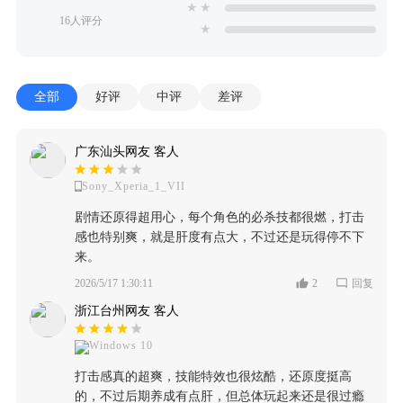
★
★
16人评分
★
全部
好评
中评
差评
广东汕头网友 客人
Sony_Xperia_1_VII
剧情还原得超用心，每个角色的必杀技都很燃，打击
感也特别爽，就是肝度有点大，不过还是玩得停不下
来。
2026/5/17 1:30:11
2
回复
浙江台州网友 客人
Windows 10
打击感真的超爽，技能特效也很炫酷，还原度挺高
的，不过后期养成有点肝，但总体玩起来还是很过瘾