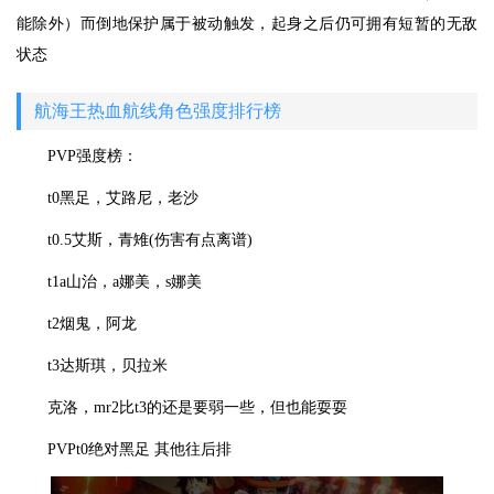
能除外）而倒地保护属于被动触发，起身之后仍可拥有短暂的无敌
状态
航海王热血航线角色强度排行榜
PVP强度榜：
t0黑足，艾路尼，老沙
t0.5艾斯，青雉(伤害有点离谱)
t1a山治，a娜美，s娜美
t2烟鬼，阿龙
t3达斯琪，贝拉米
克洛，mr2比t3的还是要弱一些，但也能耍耍
PVPt0绝对黑足 其他往后排