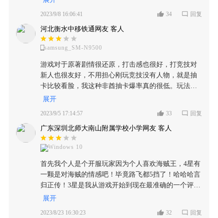
整一个游戏所给玩家们带来的游戏体验都是非常
骑士不香吗？Mr.1不好吗？银狐不行吗？希望玩家们
充足的，而且在这么一个庞大的海盗世界当中，
2023/9/8 16:06:41
34
回复
放平心态，提升操作水平再来评价，不用抱怨SS出的
你能够见到《海贼王》当中的大多数角色，以及
河北衡水中移铁通网友 客人
快，找到自己最喜欢的那个慢慢练习，会有奇效！一
是重新回顾整一个主线故事的发展进程，可谓是
个SS山治吃天下都可以的！而且不至于一个都抽不到
相当的精彩。 『精美的画面，音质优秀突出』 对
samsung_SM-N9500
呀，连船长五十没到就别骂了，什么鲁兹，鹰眼，黄
于这种大型游戏来说，游戏的画面所提供的视觉
猿之类的，只要有一个，愿意练练，都很好打，我一
游戏对于原著剧情很还原，打击感也很好，打竞技对
观感是游戏当中所给玩家们带来最为直观的游戏
个手残党都玩的溜，而且不一定要追求SS，S级贝拉
新人也很友好，不用担心刚玩竞技没有人物，就是抽
体验，毕竟游戏也是以这种日漫为主要的题材，
密，S级巴奇，A级索隆，SS级山治都是不错的选择，
卡比较看脸，我这种非酋抽卡爆率真的很低。玩法也
通过在漫画当中以及是动漫影视剧当中的各种场
黄猿有时候还没贝拉密好用，望各位放平心态来体
比较多样，就是有一点费肝。推荐新手先过剧情然后
景以及人物角色在游戏当中都能够得到一个较好
展开
验，被爆锤别气，完胜也别太高兴，慢慢来才有体验
抽几个好人物就可以打竞技，可以磨练技术，一局很
的还原。而且游戏所显现的画质表现也是看起来
2023/9/5 17:14:57
33
回复
以及官方，建议把保底从90调低一些不然门槛确实高
快就能打完，就是很上瘾，让人忍不住想接着打，我
非常的细腻，细节做的也较为到位，不像是一些
了，对于部分没法长时间游玩的玩家确实不太友好 最
广东深圳北师大南山附属学校小学网友 客人
这种小菜就被经常吊打，但我的技术也提高了很多，
这种类型的游戏在画面当中所显现出来的缺点错
近出英雄确实有些强度过分了，老牌SS已经明显有部
段位也到了大师。总之从还原度和玩法多样性都是一
漏百出。整个游戏当中所显现出的光彩以及色彩
分跟不上时代了（大熊，老艾斯），希望加强，但是
Windows 10
个好游戏，没太多时间玩游戏的可以试试。
的设计，都能够让每一个场景以及人物角色描绘
适度，最近弄的鲁兹确实有些过分，希望官方用心一
的相当生动形象，同时，这样精致的画面也是大
首先我个人是个开服玩家因为个人喜欢海贼王，4星有
些（比心～） 推荐弄一个保护机制，通过对比历史最
大增加了游戏的体验。况且，在游戏当中的各种
一颗是对海贼的情感吧！毕竟路飞都5挡了！哈哈哈言
高段位来进行匹配，一方超过另一方一个大段位就不
战斗场面也是非常的绚丽多彩，上次在影视剧当
归正传！3星是我从游戏开始到现在最准确的一个评
要匹配在一起了，很多新人才进来就一直输，老玩家
中，那种战斗效果都能够得到一定程度的还原，
价。 1.早在之前PVP机制就没有改善从毒瘤鹰眼白胡
展开
各种原因流失，新人又被剩下的老玩家打的退游，真
大大提升了游戏当中的战斗快感，无论是各个人
子黑胡子开始往后一直毒瘤伙伴层出不穷！导致现在
的不利于游戏发展，我的公会32个人，现在只剩下两
2023/8/23 16:30:23
32
回复
物角色的动作还是技能的特效，都能够让玩家感
只要打PVP人手一个红发和库赞，会玩罗的也会开始