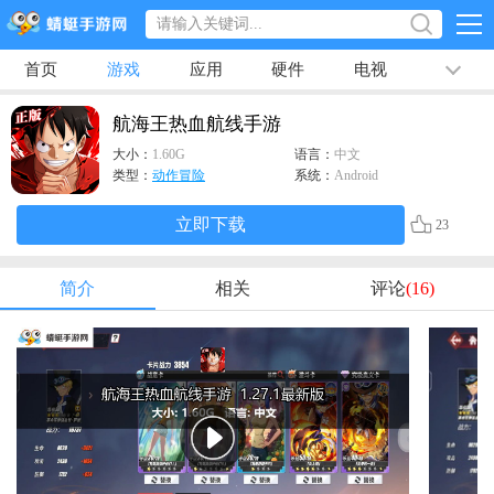
首页
游戏
应用
硬件
电视
排行榜
专题
文章
视频
最新
航海王热血航线手游
大小：
1.60G
语言：
中文
类型：
动作冒险
系统：
Android
立即下载
23
简介
相关
评论
(16)