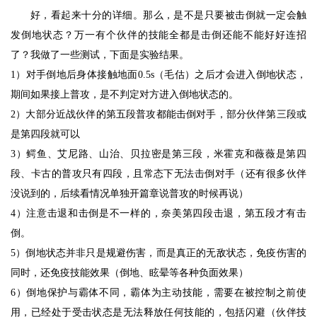
好，看起来十分的详细。那么，是不是只要被击倒就一定会触
发倒地状态？万一有个伙伴的技能全都是击倒还能不能好好连招
了？我做了一些测试，下面是实验结果。
1）对手倒地后身体接触地面0.5s（毛估）之后才会进入倒地状态，
期间如果接上普攻，是不判定对方进入倒地状态的。
2）大部分近战伙伴的第五段普攻都能击倒对手，部分伙伴第三段或
是第四段就可以
3）鳄鱼、艾尼路、山治、贝拉密是第三段，米霍克和薇薇是第四
段、卡古的普攻只有四段，且常态下无法击倒对手（还有很多伙伴
没说到的，后续看情况单独开篇章说普攻的时候再说）
4）注意击退和击倒是不一样的，奈美第四段击退，第五段才有击
倒。
5）倒地状态并非只是规避伤害，而是真正的无敌状态，免疫伤害的
同时，还免疫技能效果（倒地、眩晕等各种负面效果）
6）倒地保护与霸体不同，霸体为主动技能，需要在被控制之前使
用，已经处于受击状态是无法释放任何技能的，包括闪避（伙伴技