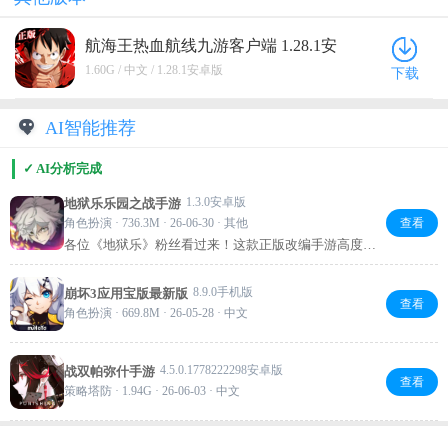
航海王热血航线九游客户端 1.28.1安
卓版
1.60G / 中文 / 1.28.1安卓版
下载
AI智能推荐
✓ AI分析完成
1.3.0安卓版
地狱乐乐园之战手游
角色扮演 · 736.3M · 26-06-30 · 其他
查看
各位《地狱乐》粉丝看过来！这款正版改编手游高度还
原神仙乡世界，画眉丸、佐切等角色悉数登场。全程语
音演绎剧情，搭配羁绊养成和回合制策略战斗，既能重
8.9.0手机版
崩坏3应用宝版最新版
温经典又能挖掘原创故事。画面精美，战斗爽快，想沉
查看
角色扮演 · 669.8M · 26-05-28 · 中文
浸式体验死囚求生冒险就别错过！
4.5.0.1778222298安卓版
战双帕弥什手游
查看
策略塔防 · 1.94G · 26-06-03 · 中文