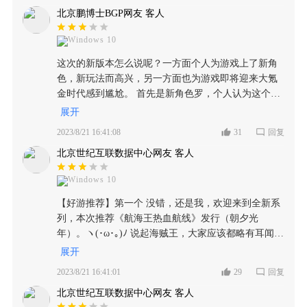
个偶尔在线了（包括我） 还有就是，希望不要过于在
受到这种畅爽纯粹的战斗魅力，也可以说是丰富
北京鹏博士BGP网友 客人
操作。导致了PVP平衡大大减少，上大分只能靠毒瘤
乎SS，一部分小人物大家也喜欢，东海的阿金，还有
了玩家在游戏当中的视觉观感，色彩以及特效的
2.其次就是最让我气愤的一个事，多弗朗明哥！首先
那个船长（穿剑山披风，玩枪那个）还有乔巴的老师
设计搭配，能够令整个游戏的画面充满了视觉冲
Windows 10
确定一个事情啊！我明白多弗朗明哥是首个果实觉醒
（女的）以及牛牛果实的护卫（樱花国新国王）巴洛
击力。所以说，游戏采用这种3d自然的游戏画面
的伙伴。而且双形态确实帅有东西，但是！从开服到
这次的新版本怎么说呢？一方面个人为游戏上了新角
克工作室全人物，或者养大路飞他们的山贼大妈等等
给人的感觉还是较为优秀的，虽然在各种大型游
现在给我开了一个最大玩笑就是一个传奇！居然会以
色，新玩法而高兴，另一方面也为游戏即将迎来大氪
很多很多都可以出，现在的C,B,A就那么几个甚至S都
戏当中也是司空见惯，但仍然是没有什么令人感
氪金方式去搞而且！一个传奇居然不开放伙伴试
金时代感到尴尬。 首先是新角色罗，个人认为这个角
没多少新的可以抽出来的了，当然我知道这些要设计
到不足的缺点。 除此之外，游戏当中的音乐也是
炼！???所以割完了一波在一波总之就一个字，割！对
色整体的技能强度和输出能力是相当强悍的。 首先从
很麻烦🧐，尤其是英雄技能之类的，官方的各位都辛
展开
有着非常不错的感受，像是在动漫影视剧中那一
此小编承认多弗朗明哥强度真的很强但是！这波割韭
角色的平 a 来看，新角色同样是一个无脑平 a 压场的
苦了，这些都可以不着急，慢慢来，大家都不急，也
首首经典背景音乐都能够在游戏当中得到一定的
2023/8/21 16:41:08
31
回复
菜！也很气愤！典藏这样我真的可以理解。凡事要看
角色尤其是在其有 buff 加成的情况下。平 a 的攻击范
体谅官方大大以及各位工作人员！😘希望大家用心但
还原显现，这样的设计不仅能够让玩家在游戏当
实！他只是一个传奇🤨🤨 3.在我之前的开服号已经找
北京世纪互联数据中心网友 客人
围又远又疼。 再者从角色的技能来看，多段控制能力
同时也注意身体健康！英雄可以慢点出，不是英雄多
中得到一定的情怀共鸣，同时又渲染了游戏的氛
不回来了我换了号新区开始，福利还是不错的”but！每
是这个角色的一大特色。比如说这个角色一技能的第3
了就有人玩，也不是靠英雄本身的名气吸引人，主要
围，让玩家能够在游戏当中体验到这种激情澎湃
次福利都不错甚至更好！但是之后战力会很难搞而且
Windows 10
段可以随机打乱对手的技能顺序。二技能可以强制对
是用心哦～出一个英雄之前要考虑其他老角色以及很
的气氛效果，以及是在剧情的展示和场景的变化
伙伴抽取方式也变的越来越恶心！必须抽取3大将之后
手位移或者作为我方的位移手段。结合控制类技能，
多因素！不然就会被骂的😭 但是不要再把精力全放在
【好游推荐】第一个 没错，还是我，欢迎来到全新系
当中，都能够明显的感觉的到背景音乐的变化，
一个一个出……和我们玩逗家家🤓🤓总之辛辛苦苦攒
让这个角色在竞技场上有着极高的输出空间和操作上
SS上了，大家都快没新鲜感了，一出英雄“哦，肯定
列，本次推荐《航海王热血航线》发行（朝夕光
这也是能够让玩家非常容易的感受到游戏的这种
的必须要按照你的抽法才能得到自己喜欢的伙伴🤐🤐
限。不过这一角色在激化技能方面的输出和强度，相
SS”，一来战令“哦，又是个S”，希望把目光下放在
年）。ヽ(･ω･｡)ﾉ 说起海贼王，大家应该都略有耳闻，
氛围渲染力。况且，在游戏当中的音效也是非常
单走一个6 4.总之希望好好做游戏吧！少割韭菜！ 少
较于前两个版本推出的角色也还是有所不及，有伤
S,ABC，各位加油哦，用心的游戏不愁转不到钱的！
是由日本发布的日漫，部分人也是非常喜爱，这款游
的充足，不仅是将格斗动作类游戏的那种拳拳到
展开
割韭菜！少割韭菜！ 多听别人劝！PVP平衡真该改
害，但不是特别炸裂。 总体来讲，新角色是一个操作
游戏目前不用充钱就能玩，所以大部分玩家不用充
戏也是完美复刻了海贼王，拥有高自由度的正版IP手
肉的打击感受做到位，同时，各种丰富的技能招
了！ 多听听玩家意愿自愿会为了你们消费的。
2023/8/21 16:41:01
29
回复
上限高，要玩家花费较多时间成本去练习的角色。个
钱，英雄出的快也或许是希望玩家充钱进去抽才能维
游，其中的竞技场便是核心玩法，绝对公平公正，玩
式以及人物角色的配音也是大大增加了游戏的体
人建议是可以抽取，但非必要。 再者是新玩法强者之
持，以及赚钱，但是这样会让玩家反感的！希望官方
北京世纪互联数据中心网友 客人
家的所有属性均为同样，记得很久以前，朋友推荐我
验性和游戏的内容表现，无论如何，这些设计在
战。作为全新的 PVE 模式，在战斗体系上，他选择的