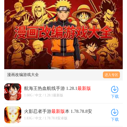
看这款游戏过了两周年之后，究竟已经变成了什么样
中，那造成的影响就是氪金大佬碾压平民玩家 PVP 再
如此庞大的世界体系当中体验到各种各样的细节
子？小编作为开服玩家，亲眼见证着这款游戏的变
无任何公平性可言。如果单纯放在 PVE 当中，也会使
设计。无论是游戏当中的战斗，探索冒险，剧情
化。总结来说：十分令人痛心，我并不希望陪伴了我
得平民玩家在这一模式下没有任何的竞争力，游戏体
的展示，游戏的操作体验，游戏的特色内容等等
这么久的游戏就此衰亡，坠入不复之深渊。所以小编
验大打折扣。这一点是让人觉得深感不安的，个人认
设计，在游戏的玩法当中，都能够给你带来充足
需要以笔为枪，加入到玩家们与游戏官方的斗争之中
为把其放在单一模式下，减少整体影响会更好。
的游戏体验以及游戏的可玩性，当然，这也是对
(ง •□_•□)ง 首先我来介绍一下本款游戏的发行商——朝
于那些喜欢这种题材或者是喜欢这种类型的游戏
夕光年。作为字节跳动旗下的工作室，也间接算得上
玩家来说，但如果你是对这种类型的游戏不感兴
一个大厂。也产出过各种大IP的游戏。知名度是很
趣的话，那么你在游戏当中也很容易就会感到乏
高，可是口碑就…… 废话不多说，我们直接开始今天
味。 『美中不足』 这么来说，这款游戏与其他的
的游戏评价。 1.角色建模。可以说在游戏初期的时候
大型类格斗动作的游戏是有着一定的相似的特
，建模才是这个游戏最根本的弊病。不过时至今日，
点，同时，这款游戏也是采用了一个战力的设定
建模大家已经说的很少了（主要是其他毛病太多
来作为游戏发展的一个主要表现，况且，利用这
漫画改编游戏大全
了）。只能说这个游戏的静态立绘还可以。但是建模
进入专区
种题材所显现的游戏内容以及特色也是非常的丰
真的让人苦不堪言。就拿最近玩家拿建模说事的《尘
富多样。所以就像是在人物角色以及是各种关于
白禁区》对比。成本不管怎么说，建模是有一些塑料
航海王热血航线手游 1.28.1
最新版
加强战力的系统方面上会有着相当多的表现，如
感，但人物不得不说还是很可爱的（最喜欢小太阳
1.60G / 中文 / 1.28.1最新版
下载
此一来，这就不得不关乎到玩家们在游戏的进程
了）。但是你游拿着顶级IP，拿着大家都喜欢的老
以及是花费的时间精力，甚至是还有着许许多多
婆，却能做出那样的建模，面部做工十分粗糙就算
火影忍者手游
最新版
本 1.78.78.8安
的氪金系统设计，所以说这种游戏很大程度上只
了，就连表情也没有。主要是你人物身体画的也不行
卓版
能是在剧情的模式玩法当中给玩家带来较为不错
1.83G / 中文 / 1.78.78.8安卓版
啊。举个例子:典藏娜美，当我攒碎片攒出来的时候是
下载
的游戏体验，但对于像是关于联机竞技这种表现
非常开心的，但当我看到她建模的时是怒发冲冠。她