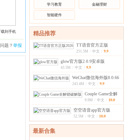
学习教育
金融理财
智能硬件
下载到手机
精品推荐
TT语音官方正版
问题？
举报
9.9
20266.82.5安卓
251.5M
/
中文
/
glow官方版2.0.9安卓版
9.9
43.5M
/
中文
/
WeChat微信海外版8.0.66
9.9
安卓版
243.4M
/
中文
/
Couple Game全解
10.0
锁破解版2.5.1
9.9M
/
中文
/
空空语音app官方版
10.0
2.9.0.0安卓
52.5M
/
中文
/
最新合集