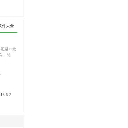
软件大全
汇聚15款
站。这
版
版
6.6.2