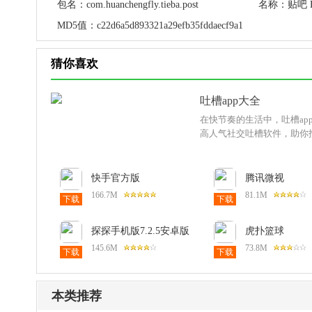
包名：
com.huanchengfly.tieba.post
名称：
贴吧 L
MD5值：
c22d6a5d893321a29efb35fddaecf9a1
猜你喜欢
吐槽app大全
在快节奏的生活中，吐槽ap
高人气社交吐槽软件，助你
快手官方版
腾讯微视
14.5.30.48727安卓版
app8.170.0.5
166.7M
81.1M
下载
下载
探探手机版7.2.5安卓版
虎扑篮球
nba8.2.48.06
145.6M
73.8M
下载
下载
本类推荐