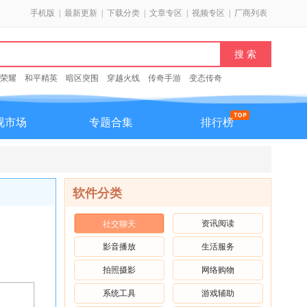
手机版
|
最新更新
|
下载分类
|
文章专区
|
视频专区
|
厂商列表
荣耀
和平精英
暗区突围
穿越火线
传奇手游
变态传奇
视市场
专题合集
排行榜
软件分类
资讯阅读
社交聊天
影音播放
生活服务
拍照摄影
网络购物
系统工具
游戏辅助