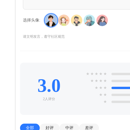
选择头像:
请文明发言，遵守社区规范
★
★
★
★
★
3.0
★
★
★
★
★
★
★
★
★
2人评分
★
全部
好评
中评
差评