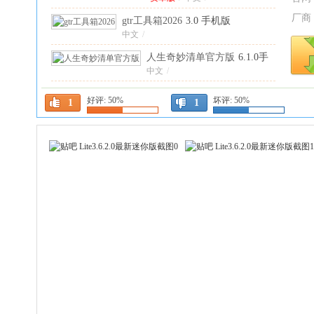
厂商
gtr工具箱2026
3.0 手机版
中文
/
人生奇妙清单官方版
6.1.0手
机版
中文
/
音乐下载器安卓版
1.0官方版
好评:
50%
坏评:
50%
1
1
官方版
/
中文
/
律师好帮手最新版本
6.2.1安
卓版
安卓版
/
中文
/
PaperYY论文查重免费
中文
1.23.1 手机版
/
快追影视
1.1.2安卓版
安卓版
/
中文
/
同生佳缘正版
4.0安卓版
安卓版
/
中文
/