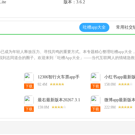
ite
版本：
3.6.2
吐槽app大全
常用社交
p已成为年轻人释放压力、寻找共鸣的重要方式。本专题精心整理吐槽app大全，
找到志同道合的圈子。欢迎来到「吐槽App大全」——当代互联网人的情绪急救
12306智行火车票app手
小红书app最新
91官方版
机版10.23.0安卓版
20269.34.4安卓
92.4M
158.0M
下载
下载
最右最新版本20267.3.1
微博app最新版本1
171安卓版
安卓版
安卓版
159.0M
222.9M
下载
下载