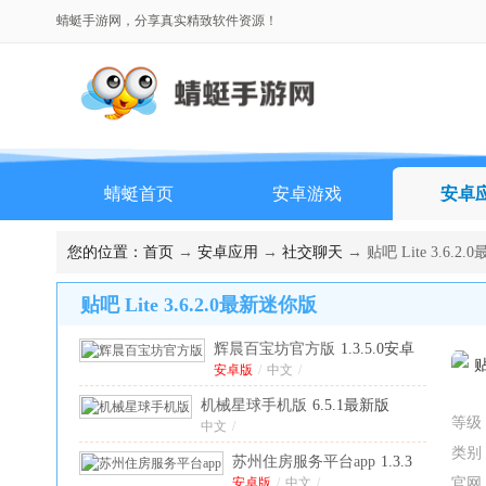
蜻蜓手游网，分享真实精致软件资源！
蜻蜓首页
安卓游戏
安卓
您的位置：
首页
→
安卓应用
→
社交聊天
→ 贴吧 Lite 3.6.2
贴吧 Lite 3.6.2.0最新迷你版
辉晨百宝坊官方版
1.3.5.0安卓
版
安卓版
/
中文
/
机械星球手机版
6.5.1最新版
等级
中文
/
类别
苏州住房服务平台app
1.3.3
安卓版
安卓版
/
中文
/
官网