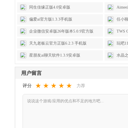
同生佳缘正版4.0安卓版
Aime
偏爱ai官方版1.3.3手机版
任小聊2
企业微信安卓版26年版本5.0.9官方版
TWS O
版
天九老板云官方正版6.2.3 手机版
玩吧11
星朋友ai聊天软件1.3.9安卓版
水晶之
用户留言
★
★
★
★
★
评分
力荐