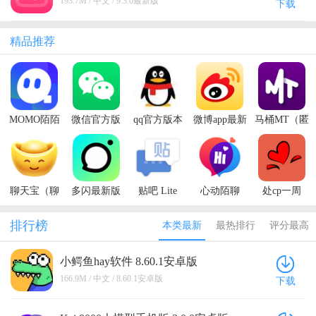
193.7M / 中文 / 9.3.0最新版
下载
精品推荐
MOMO陌陌
微信官方版
qq官方版本
微博app最新
马桶MT（匿
最新版本
版本
名聊天）
聊天宝（聊
多闪最新版
贴吧 Lite
心动陌聊
处cp一周
天赚钱）
排行榜
本类最新
最热排行
评分最高
小鳄鱼hay软件 8.60.1安卓版
166.9M / 中文 / 8.60.1安卓版
下载