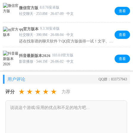
8.0.76安卓版
微信官方版
查看
社交聊天 · 253.8M · 26-07-09 · 中文
9.3.30安卓版
qq官方版本
社交聊天 · 390.9M · 26-08-04 · 中文
查看
还在找靠谱的聊天软件？QQ官方版值得一试！文字、语
音、视频聊天都挺流畅，表情和游戏玩法也够丰富。换
绑实名认证几步就能搞定，日常沟通或工作联络都很实
103.0.0官方版
抖音最新版本2026
用。老牌软件稳得很，下载不亏！
查看
影音播放 · 544.1M · 26-06-02 · 中文
用户评论
QQ群：833757943
★
★
★
★
★
评分
力荐