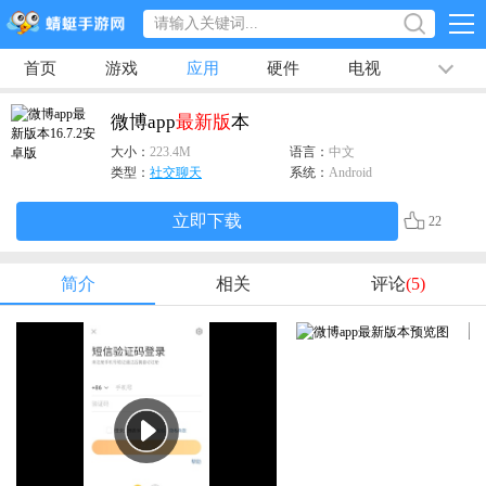
首页
游戏
应用
硬件
电视
排行榜
专题
文章
视频
最新
微博app
最新版
本
大小：
223.4M
语言：
中文
类型：
社交聊天
系统：
Android
立即下载
22
简介
相关
评论
(5)