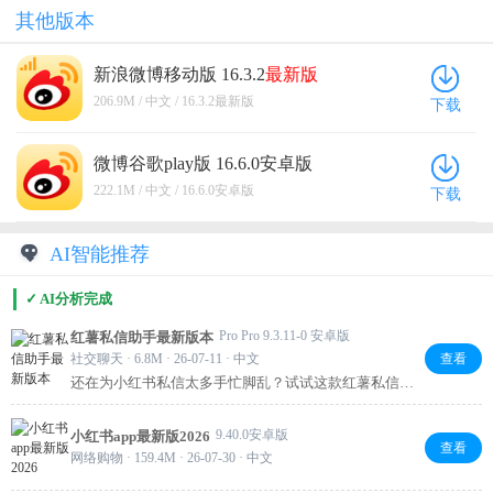
其他版本
新浪微博移动版 16.3.2
最新版
206.9M / 中文 / 16.3.2最新版
下载
微博谷歌play版 16.6.0安卓版
222.1M / 中文 / 16.6.0安卓版
下载
AI智能推荐
✓ AI分析完成
Pro Pro 9.3.11-0 安卓版
红薯私信助手最新版本
社交聊天 · 6.8M · 26-07-11 · 中文
查看
还在为小红书私信太多手忙脚乱？试试这款红薯私信助
手，界面干净、操作超简单。支持多种运行模式，还能
根据自己习惯调整参数，日常回复和内容运营都能轻松
9.40.0安卓版
小红书app最新版2026
搞定。省心省力，管理私信效率直接拉满，推荐给经常
查看
网络购物 · 159.4M · 26-07-30 · 中文
用小红书的你！