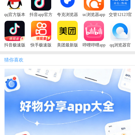
qq官方版本
抖音app官方
夸克浏览器
uc浏览器app
交管12123官
正版
app官方正版
方免费
抖音极速版
快手极速版
美团最新版
哔哩哔哩app
qq浏览器官
2026年新版
官方版免费
本2026app
安卓版本
方免费
猜你喜欢