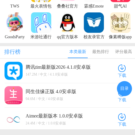
TWS
最火表情包
叠叠社官方
霖感Emote
甜气AI
Official
官方版
版
最新版
Light Stick
最新版
GoodsParty
米游社通行
qq官方版本
校友录官方
像素稀饭app
谷子派对官
证官方版(米
正版
官方版
方正版
哈游通行证)
排行榜
本类最新
最热排行
评分最高
腾讯tim最新版2026 4.1.0安卓版
147.2M / 中文 / 4.1.0安卓版
下载
目录
同生佳缘正版 4.0安卓版
94.6M / 中文 / 4.0安卓版
下载
Aimee最新版本 1.0.0安卓版
24.4M / 中文 / 1.0.0安卓版
下载