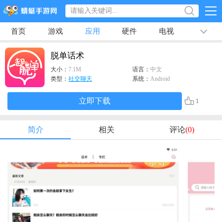
首页
游戏
应用
硬件
电视
排行榜
专题
文章
视频
最新
脱单话术
大小：
7.1M
语言：
中文
类型：
社交聊天
系统：
Android
立即下载
1
简介
相关
评论
(0)