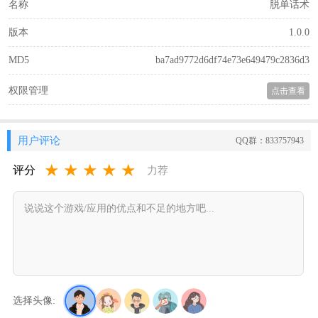
名称
脱单话术
版本
1.0.0
MD5
ba7ad9772d6df74e73e649479c2836d3
权限管理
点击查看
用户评论
QQ群：833757943
★
★
★
★
★
评分
力荐
选择头像: