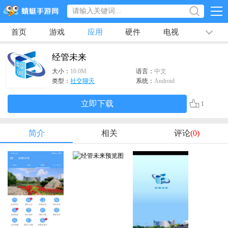
首页
游戏
应用
硬件
电视
排行榜
专题
文章
视频
最新
经管未来
大小：
10.0M
语言：
中文
类型：
社交聊天
系统：
Android
立即下载
1
简介
相关
评论
(0)