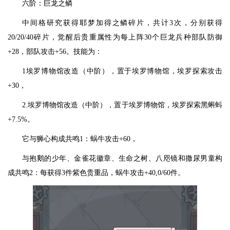
六阶：巨龙之鳞
中间格研究获得耶梦加得之鳞碎片，共计3次，分别获得
20/20/40碎片，觉醒后贵重属性为每上阵30个巨龙兵种部队防御
+28，部队攻击+56。技能为：
1埃罗博物馆改造（中阶），置于埃罗博物馆，埃罗探索攻击
+30，
2.埃罗博物馆改造（中阶），置于埃罗博物馆，埃罗探索黑蝌蚪
+7.5%。
它与狮心构成共鸣1：蜗牛攻击+60，
与抱鹅的少年、金雀花徽章、生命之树、八咫镜和撒尿男童构
成共鸣2：每获得3件紫色贵重品，蜗牛攻击+40,0/60件。