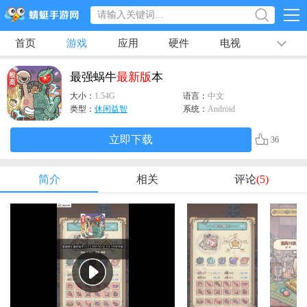
首页
游戏
应用
硬件
电视
排行榜
专题
文章
视频
最新
最强蜗牛
最新版
本
大小：
1.54G
语言：
中文
类型：
休闲益智
系统：
Android
立即下载
36
简介
相关
评论
(5)