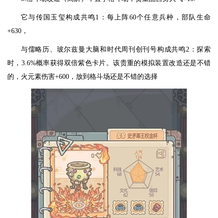
它与传国玉玺构成共鸣1：每上阵60个任意兵种，部队生命
+630，
与儒略历、玻尔兹曼大脑和时代周刊创刊号构成共鸣2：探索
时，3.6%概率获得双倍紫色卡片。该贵重的模拟装置改造还是不错
的，火元素伤害+600，放到格斗场还是不错的选择