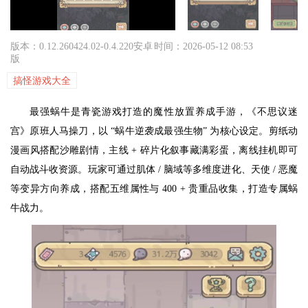
版本：0.12.260424.02-0.4.220安卓
时间：2026-05-12 08:53
版
搞怪游戏大全
最强蜗牛是青瓷游戏打造的魔性放置养成手游，《不思议迷
宫》原班人马操刀，以 “蜗牛逆袭成最强生物” 为核心设定。剪纸动
漫画风搭配沙雕剧情，主线 + 碎片化叙事藏满彩蛋，离线挂机即可
自动战斗收资源。玩家可通过肌体 / 脑域等多维度进化、天使 / 恶魔
等变异方向养成，搭配五维属性与 400 + 贵重品收集，打造专属蜗
牛战力。