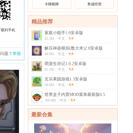
卡牌棋牌
养成经营
精品推荐
下载到手机
家庭小能手1.0安卓版
9.9
42.3M
/
中文
/
解压神器模拟(数大米)2.0安卓版
问题？
举报
9.9
48.9M
/
中文
/
萌宠生存记1.0.2安卓版
9.9
82.3M
/
中文
/
玄乐果园游戏1.3安卓版
9.9
30.6M
/
中文
/
世界盒子内置MOD菜单最新版0.5
9.9
369.4M
/
中文
/
最新合集