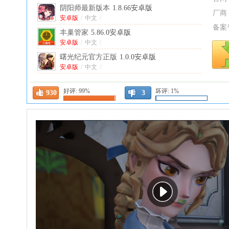
阴阳师最新版本
1.8.66安卓版
厂商
安卓版
/
中文
/
备案
丰巢管家
5.86.0安卓版
安卓版
/
中文
/
曙光纪元官方正版
1.0.0安卓版
安卓版
/
中文
/
苍之彼方的四重奏安卓直装
1.1最新版
好评:
99%
坏评:
1%
中文
/
930
3
途家民宿
9.26.3安卓版
安卓版
/
中文
/
阴阳师应用宝渠道服
1.8.66安卓版
安卓版
/
中文
/
异环港台服2026最新版本
1.1.1.75715安卓版
安卓版
/
中文
/