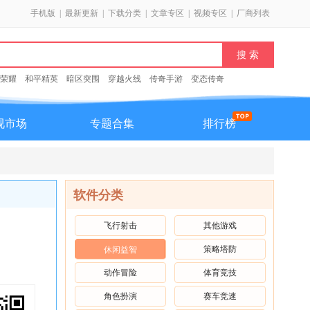
手机版
|
最新更新
|
下载分类
|
文章专区
|
视频专区
|
厂商列表
荣耀
和平精英
暗区突围
穿越火线
传奇手游
变态传奇
视市场
专题合集
排行榜
软件分类
飞行射击
其他游戏
策略塔防
休闲益智
动作冒险
体育竞技
角色扮演
赛车竞速