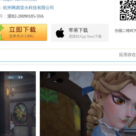
：
杭州网易雷火科技有限公司
号：
浙B2-20090185-59A
苹果下载
扫描二维码
文件大小:1.86G
需跳转App Store下载
应用存在