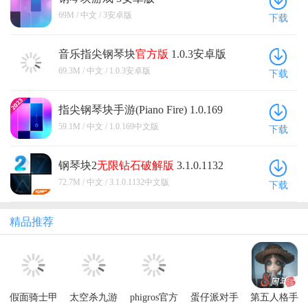
69M / 中文 / 3安卓版
下载
音乐指尖钢琴块
官方版
1.0.3安卓版
69.3M / 中文 / 1.0.3安卓版
下载
指尖钢琴块手游(Piano Fire) 1.0.169
中文版
59.1M / 中文 / 1.0.169中文版
下载
钢琴块2
无限钻石
破解版
3.1.0.1132
中文版
72.7M / 中文 / 3.1.0.1132中文版
下载
精品推荐
假面骑士甲
太空杀九游
phigros官方
蛋仔派对手
第五人格手