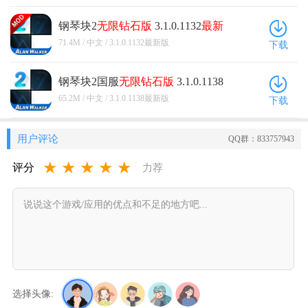
钢琴块2
无限钻石版
3.1.0.1132
最新
版
71.4M / 中文 / 3.1.0.1132最新版
下载
钢琴块2国服
无限钻石版
3.1.0.1138
最新版
65.2M / 中文 / 3.1.0.1138最新版
下载
用户评论
QQ群：833757943
★
★
★
★
★
评分
力荐
选择头像: