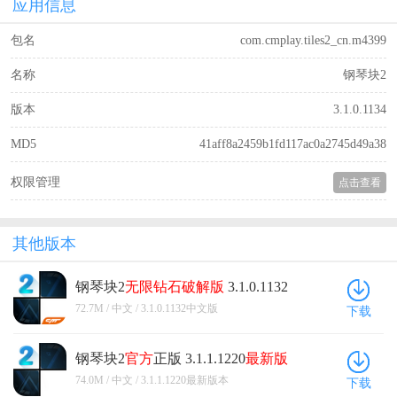
应用信息
包名
com.cmplay.tiles2_cn.m4399
名称
钢琴块2
版本
3.1.0.1134
MD5
41aff8a2459b1fd117ac0a2745d49a38
权限管理
点击查看
其他版本
钢琴块2
无限钻石
破解版
3.1.0.1132
中文版
72.7M / 中文 / 3.1.0.1132中文版
下载
钢琴块2
官方
正版 3.1.1.1220
最新版
本
74.0M / 中文 / 3.1.1.1220最新版本
下载