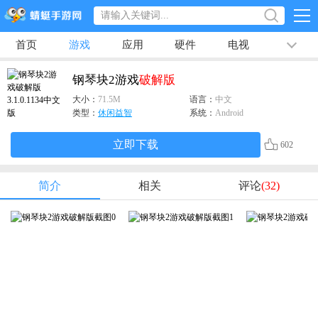
首页
游戏
应用
硬件
电视
排行榜
专题
文章
视频
最新
钢琴块2游戏
破解版
大小：
71.5M
语言：
中文
类型：
休闲益智
系统：
Android
立即下载
602
简介
相关
评论
(32)