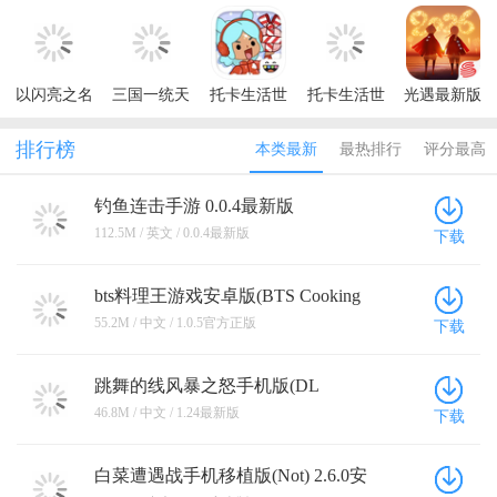
斗模拟器最
正版
正版安卓
游官方正版
游最新版本
新版(Zect
最新版本
Rider Power)
以闪亮之名
三国一统天
托卡生活世
托卡生活世
光遇最新版
最新版
下安卓版
界内置菜单
界全解锁版
本2026
版2026
本2026(Toca
排行榜
本类最新
最热排行
评分最高
Life World)
钓鱼连击手游 0.0.4最新版
112.5M / 英文 / 0.0.4最新版
下载
bts料理王游戏安卓版(BTS Cooking
OnC) 1.0.5官方正版
55.2M / 中文 / 1.0.5官方正版
下载
跳舞的线风暴之怒手机版(DL
Fanmade By yezhiyi) 1.24最新版
46.8M / 中文 / 1.24最新版
下载
白菜遭遇战手机移植版(Not) 2.6.0安