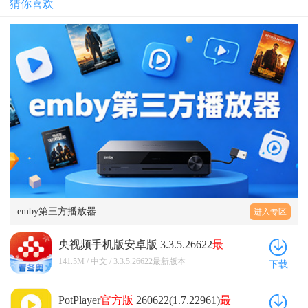
猜你喜欢
emby第三方播放器
进入专区
央视频手机版安卓版 3.3.5.26622
最
新版
本
141.5M / 中文 / 3.3.5.26622最新版本
下载
PotPlayer
官方版
260622(1.7.22961)
最