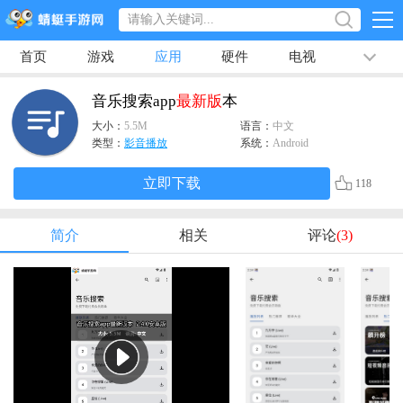
首页
游戏
应用
硬件
电视
排行榜
专题
文章
视频
最新
音乐搜索app
最新版
本
大小：
5.5M
语言：
中文
类型：
影音播放
系统：
Android
立即下载
118
简介
相关
评论
(3)