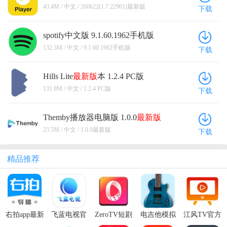
新版
43.4M / 中文 / 260622(1.7.22961)最新版
下载
spotify中文版 9.1.60.1962手机版
132.3M / 中文 / 9.1.60.1962手机版
下载
Hills Lite
最新版
本 1.2.4 PC版
131.9M / 中文 / 1.2.4 PC版
下载
Themby播放器电脑版 1.0.0
最新版
23.5M / 中文 / 1.0.0最新版
下载
精品推荐
右拍app最新
飞蓝电视官
ZeroTV短剧
电吉他模拟
江风TV官方
版本
方电视版
官方版
器app
免费