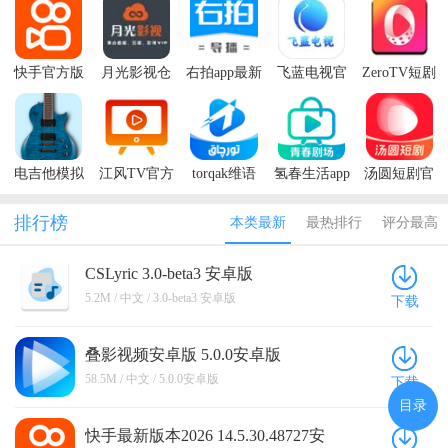
快手官方版
月光影视仓
右拍app最新
飞蓝电视官
ZeroTV短剧
盒子版
版本
方电视版
官方版
电吉他模拟
江风TV官方
torqak维语
氢春生活app
汤圆短剧官
器app
免费
kino
最新版本
方版
排行榜
本类最新
最热排行
评分最高
CSLyric 3.0-beta3 安卓版
5.2M / 中文 / 3.0-beta3 安卓版
下载
叠影视频安卓版 5.0.0安卓版
58.5M / 中文 / 5.0.0安卓版
下载
目录
快手最新版本2026 14.5.30.48727安