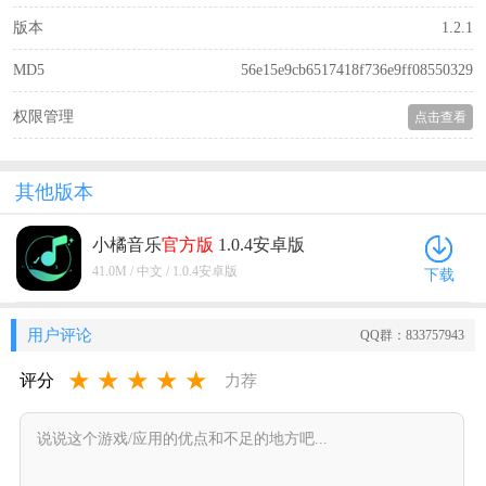
版本
1.2.1
MD5
56e15e9cb6517418f736e9ff08550329
权限管理
点击查看
其他版本
小橘音乐
官方版
1.0.4安卓版
41.0M / 中文 / 1.0.4安卓版
下载
用户评论
QQ群：833757943
★
★
★
★
★
评分
力荐