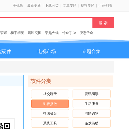
手机版
|
最新更新
|
下载分类
|
文章专区
|
视频专区
|
厂商列表
荣耀
和平精英
暗区突围
穿越火线
传奇手游
变态传奇
能硬件
电视市场
专题合集
软件分类
社交聊天
资讯阅读
生活服务
影音播放
拍照摄影
网络购物
系统工具
游戏辅助