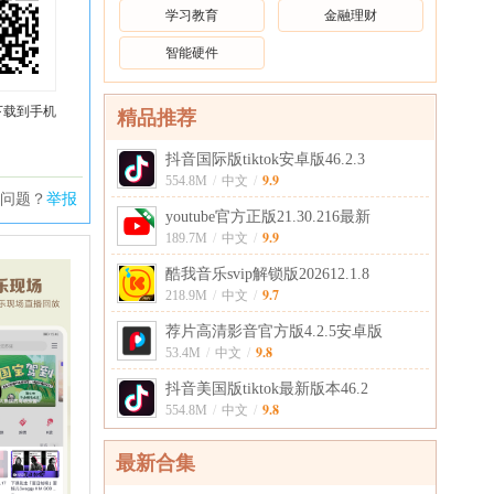
学习教育
金融理财
智能硬件
下载到手机
精品推荐
抖音国际版tiktok安卓版46.2.3
9.9
554.8M
/
中文
/
问题？
举报
youtube官方正版21.30.216最新
9.9
189.7M
/
中文
/
酷我音乐svip解锁版202612.1.8
9.7
218.9M
/
中文
/
荐片高清影音官方版4.2.5安卓版
9.8
53.4M
/
中文
/
抖音美国版tiktok最新版本46.2
9.8
554.8M
/
中文
/
最新合集