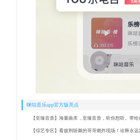
咪咕音乐app官方版亮点
【至臻音质】海量曲库，至臻音质，听你想听。带给你2
【综艺专区】看披荆斩棘的哥哥燃炸现场！诠释永远