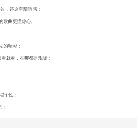
家音效，还原至臻听感；
荐的歌曲更懂你心。
见的精彩；
想看就看，在哪都是现场；
嗨唱个性；
来；