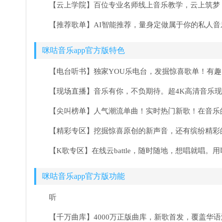
【云上学院】百位专业名师线上音乐教学，云上筑梦
【推荐歌单】AI智能推荐，量身定做属于你的私人
咪咕音乐app官方版特色
【电台听书】独家YOU乐电台，发掘惊喜歌单！有
【现场直播】音乐有你，不负期待。超4K高清音乐
【尖叫榜单】人气潮流单曲！实时热门新歌！在音乐
【精彩专区】挖掘惊喜原创的新声音，还有缤纷精彩
【K歌专区】在线云battle，随时随地，想唱就唱。
咪咕音乐app官方版功能
听
【千万曲库】4000万正版曲库，新歌首发，覆盖华