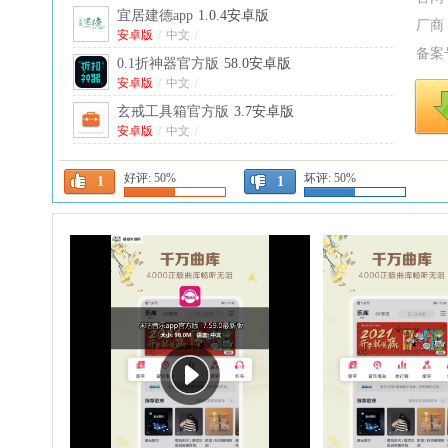
宜居建德app
1.0.4安卓版
厂商
安卓版
/
中文
/
备案
0.1折神器官方版
58.0安卓版
安卓版
/
中文
/
玄戒工具箱官方版
3.7安卓版
安卓版
/
中文
/
繁花漫画官方正版
4.0.6最新版
好评:
50%
坏评:
50%
中文
/
1
1
app分享2026(appshare)
5.1.4安卓版
安卓版
/
中文
/
玩机资源库官方版
1.3.1安卓版
安卓版
/
中文
/
Repo Store官方版
1.0.20安卓版
安卓版
/
英文
/