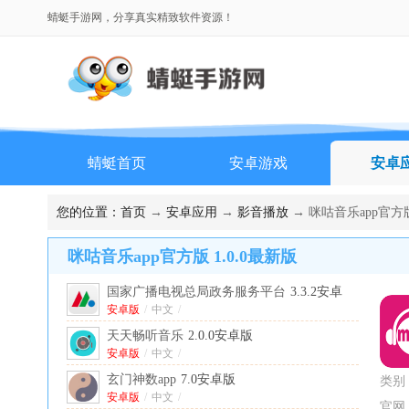
蜻蜓手游网，分享真实精致软件资源！
蜻蜓首页
安卓游戏
安卓
排行榜
您的位置：
首页
→
安卓应用
→
影音播放
→ 咪咕音乐app官方版
咪咕音乐app官方版 1.0.0最新版
国家广播电视总局政务服务平台
3.3.2安卓
版
安卓版
/
中文
/
天天畅听音乐
2.0.0安卓版
安卓版
/
中文
/
玄门神数app
7.0安卓版
类别
安卓版
/
中文
/
官网