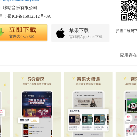
：
咪咕音乐有限公司
号：
蜀ICP备15012512号-8A
苹果下载
扫描二维码
文件大小:77.0M
需跳转App Store下载
应用存在