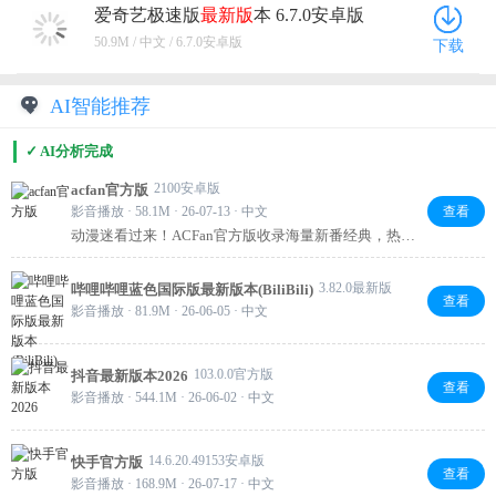
爱奇艺极速版
最新版
本 6.7.0安卓版
50.9M / 中文 / 6.7.0安卓版
下载
AI智能推荐
✓ AI分析完成
2100安卓版
acfan官方版
影音播放 · 58.1M · 26-07-13 · 中文
查看
动漫迷看过来！ACFan官方版收录海量新番经典，热血
恋爱奇幻一应俱全。界面清爽、搜索便捷，热门排行帮
你快速锁定好番。追更不迷路，操作超顺手，日常补番
3.82.0最新版
哔哩哔哩蓝色国际版最新版本(BiliBili)
就靠它啦！
查看
影音播放 · 81.9M · 26-06-05 · 中文
103.0.0官方版
抖音最新版本2026
查看
影音播放 · 544.1M · 26-06-02 · 中文
14.6.20.49153安卓版
快手官方版
查看
影音播放 · 168.9M · 26-07-17 · 中文