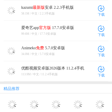
netflix手机
三星音乐
快手国外版
pp视频
云视听电视
版
2026最新版
(Kwai)
猫
(Samsung
Music)
抖音火山版
MixerBox
爱K歌官方
抖音极速版
影音先锋
2026最新版
版
2026年新版
Xfplay
排行榜
本类最新
最热排行
评分最高
天天畅听音乐 2.0.0安卓版
19.5M / 中文 / 2.0.0安卓版
下载
酷我音乐手机版 12.1.8.3最新版本
211.0M / 中文 / 12.1.8.3最新版本
下载
youtube官方正版 21.30.216最新版
189.7M / 中文 / 21.30.216最新版
下载