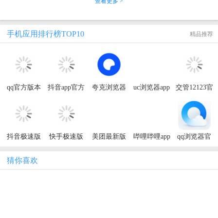
查看更多 >
手机应用排行榜TOP10
精品推荐
qq官方版本
抖音app官方
夸克浏览器
uc浏览器app
交管12123官
正版
app官方正版
方免费
抖音极速版
快手极速版
美团最新版
哔哩哔哩app
qq浏览器官
2026年新版
官方版免费
本2026app
安卓版本
方免费
猜你喜欢
看国漫软件大全
进入专区
哔哩哔哩app安卓版本 9.3.0
最新版