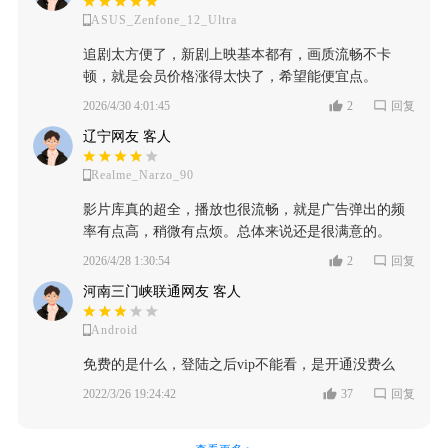
ASUS_Zenfone_12_Ultra
追剧太方便了，新剧上映基本都有，画质流畅不卡
顿，就是会员价格涨得太快了，希望能便宜点。
2026/4/30 4:01:45
2
回复
辽宁网友 客人
Realme_Narzo_90
影片库真的超全，播放也很流畅，就是广告弹出的频
率有点高，稍微有点烦。总体来说还是很满意的。
2026/4/28 1:30:54
2
回复
河南三门峡联通网友 客人
Android
免费的是什么，登陆之后vip不能看，是开通没费么
2022/3/26 19:24:42
37
回复