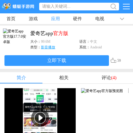
首页
游戏
应用
硬件
电视
排行榜
专题
文章
视频
最新
爱奇艺app
官方版
大小：
99.6M
语言：
中文
类型：
影音播放
系统：
Android
立即下载
59
简介
相关
评论
(4)