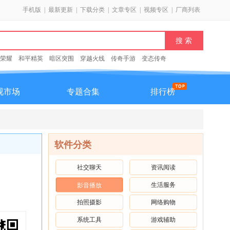
手机版
|
最新更新
|
下载分类
|
文章专区
|
视频专区
|
厂商列表
荣耀
和平精英
暗区突围
穿越火线
传奇手游
变态传奇
视市场
专题合集
排行榜
软件分类
社交聊天
资讯阅读
生活服务
影音播放
拍照摄影
网络购物
系统工具
游戏辅助