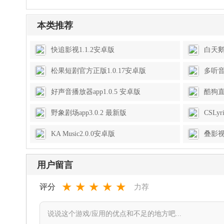
本类推荐
快追影视1.1.2安卓版
白天鹅
松果短剧官方正版1.0.17安卓版
多听音
好声音播放器app1.0.5 安卓版
酷狗直
野象剧场app3.0.2 最新版
CSLyr
KA Music2.0.0安卓版
叠影视
用户留言
★
★
★
★
★
评分
力荐