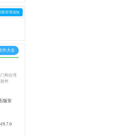
权限管理须知
软件大全
澳门和台湾
该软件
石版安
.9.3中
9.7.0