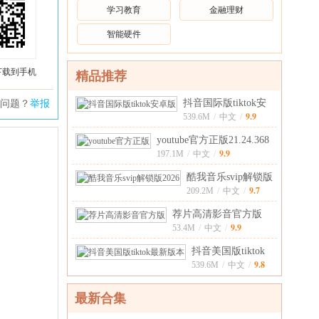
学习教育
金融理财
智能硬件
下载到手机
精品推荐
抖音国际版tiktok安
问题？
举报
9.9
卓版45.7.3
539.6M
/
中文
/
youtube官方正版21.24.368
9.9
最新
197.1M
/
中文
/
酷我音乐svip解锁版
9.7
202612.1.6
209.2M
/
中文
/
荐片高清影音官方版
9.9
4.2.5安卓版
53.4M
/
中文
/
抖音美国版tiktok
9.8
最新版本45.7
539.6M
/
中文
/
最新合集