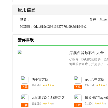
应用信息
包名：
名称：
Mixe
mb32r.musica.gratis.music.player.free.download
MD5值：
0ddc619cd29813337776b99ab61946e2
猜你喜欢
港澳台音乐软件大全
小编专门为朋友们提供一些
地区的音乐库，并提供了广
快手官方版
spotify中文版
14.5.30.48727安卓版
9.1.60.1962手
166.7M
132.3M
下载
下载
九拍教师2.2.5.6最新版
播放器OPlayer6.
安卓版
192.6M
71.3M
下载
下载