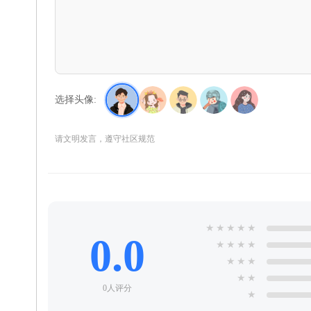
选择头像:
请文明发言，遵守社区规范
★
★
★
★
★
0.0
★
★
★
★
★
★
★
★
★
0人评分
★