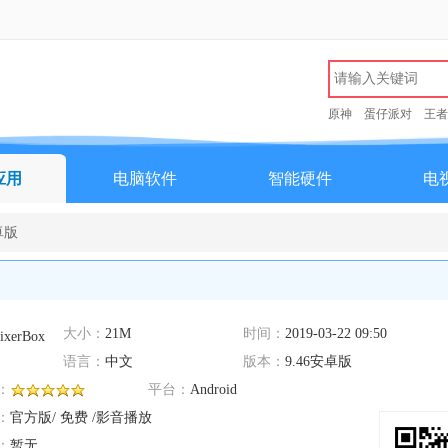
原神
蛋仔派对
王者
应用
电脑软件
智能硬件
电
安卓版
大小：
21M
时间：
2019-03-22 09:50
语言：
中文
版本：
9.46安卓版
：
平台：
Android
：
官方版/ 免费 /影音播放
：
暂无