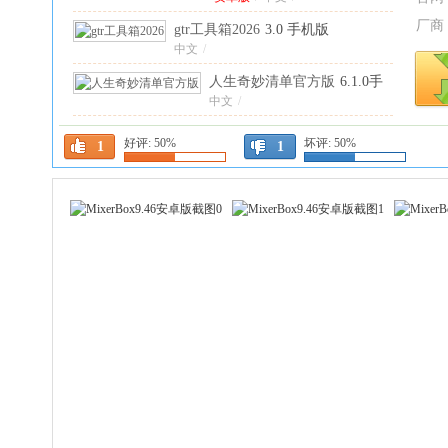
厂商
gtr工具箱2026
3.0 手机版
中文
/
人生奇妙清单官方版
6.1.0手
机版
中文
/
音乐下载器安卓版
1.0官方版
好评:
50%
坏评:
50%
1
1
官方版
/
中文
/
律师好帮手最新版本
6.2.1安
卓版
安卓版
/
中文
/
PaperYY论文查重免费
中文
1.23.1 手机版
/
快追影视
1.1.2安卓版
安卓版
/
中文
/
同生佳缘正版
4.0安卓版
安卓版
/
中文
/