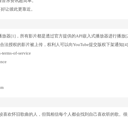
掌握音乐资讯超简单。
交流喜好让彼此更靠近。
第三方播放器[1]，所有影片都是透过官方提供的API嵌入式播放器进行播放[2
未经合法授权的影片被上传，权利人可以向YouTube提交版权下架通知[4
s-terms-of-service
ence
om
较喜欢怀旧歌曲的人，但我相信每个人都会找到自己喜欢听的歌。很