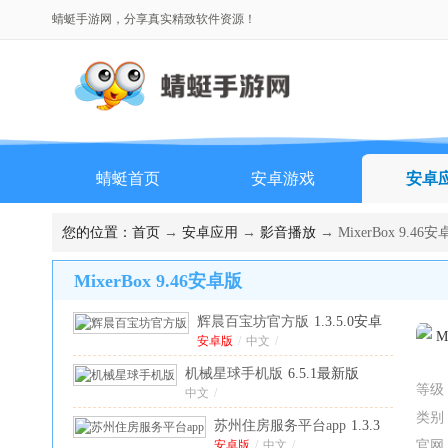
蜻蜓手游网，分享真实精致软件资源！
蜻蜓首页
安卓游戏
安卓
您的位置：
首页
→
安卓应用
→
影音播放
→ MixerBox 9.46
MixerBox 9.46安卓版
辉晨百宝坊官方版
1.3.5.0安卓
版
安卓版
/
中文
/
机械星球手机版
6.5.1最新版
等级
中文
/
类别
苏州住房服务平台app
1.3.3
安卓版
安卓版
/
中文
/
官网