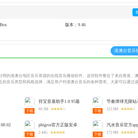
rBox
版本：
9.46
港澳台音乐
好用的港澳台地区音乐资源的在线音乐播放软件。这些软件整合了来自香港、
泛的音乐类型和风格选择，满足用户对港澳台音乐的各种需求。大家可以通过
符宝音基助手1.0.95最
节奏弹球无限钻
机版
新版
卓版(Tiles Hop)8
69.3M
223.9M
下载
下载
文版
00.02
phigros官方正版安卓
汽水音乐官方app1
3.19.3手机版
安卓版
2.44G
172.9M
下载
下载