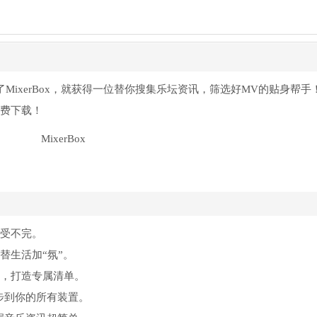
有了MixerBox，就获得一位替你搜集乐坛资讯，筛选好MV的贴身帮手
免费下载！
享受不完。
，替生活加“氛”。
MV，打造专属清单。
同步到你的所有装置。