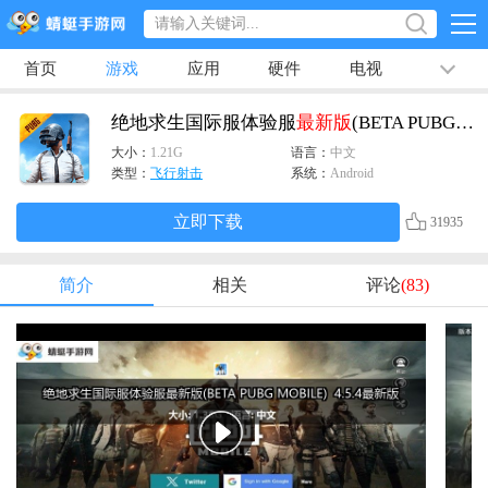
首页
游戏
应用
硬件
电视
排行榜
专题
文章
视频
最新
绝地求生国际服体验服
最新版
(BETA PUBG MOBILE)
大小：
1.21G
语言：
中文
类型：
飞行射击
系统：
Android
立即下载
31935
简介
相关
评论
(83)