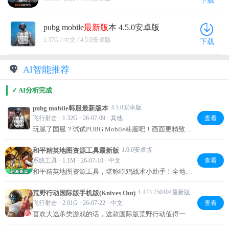
下载
pubg mobile
最新版
本 4.5.0安卓版
1.37G / 中文 / 4.5.0安卓版
下载
AI智能推荐
✓ AI分析完成
4.5.0安卓版
pubg mobile韩服最新版本
飞行射击 · 1.32G · 26-07-09 · 其他
查看
玩腻了国服？试试PUBG Mobile韩服吧！画面更精致，
枪械手感调校独特，还能提前体验新玩法、新地图。最
重要的是外挂少，对局环境相对公平。跟着韩服更新
1.0.0安卓版
和平精英地图资源工具最新版
走，总能抢先一步！强烈推荐给追求高品质吃鸡体验的
系统工具 · 1.1M · 26-07-10 · 中文
查看
朋友。
和平精英地图资源工具，堪称吃鸡战术小助手！全地图
资源分布、3D地形一目了然，武器空投精准标注。实时
战场数据分析，帮你快速掌握资源变化。悬浮窗无缝切
1.473.750404最新版
荒野行动国际版手机版(Knives Out)
换，调整战术更便捷。提升胜率，值得一试！
飞行射击 · 2.01G · 26-07-22 · 中文
查看
喜欢大逃杀类游戏的话，这款国际版荒野行动值得一
试。画面流畅，操作顺手，百人同场竞技，跳伞、搜