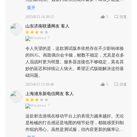
核心游戏体验。对于玩过类似作品的老玩家来说，新
展开
鲜感早已荡然无存。
2025/8/15 14:39:12
5
回复
山东济南联通网友 客人
Windows 7
令人失望的是，这款测试版本依然存在不少影响体验
的BUG。画面偶尔会卡顿，帧数不稳定，尤其是在多
人混战时更为明显。服务器连接也不够稳定，莫名其
妙的延迟和掉线让人恼火。希望正式版能解决这些基
础问题。
2025/8/15 13:30:46
5
回复
上海浦东新电信网友 客人
Windows 7
这款射击游戏在移动平台上的表现力越来越好。无论
是枪械的打击感还是地图的细节处理，都能感受到制
作组的用心。虽然是测试服，但内容更新的频率让人
期待最终版本的到来，对于喜爱战术竞技的玩家来