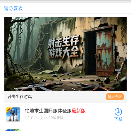
猜你喜欢
射击生存游戏
进入专区
绝地求生国际服体验服
最新版
(BETA PUBG MOBILE) 4.6.2
最新版
1.21G / 中文 / 4.6.2最新版
下载