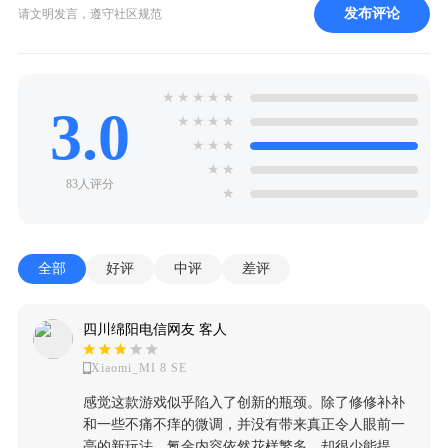
发布评论
请文明发言，遵守社区规范
★
★
★
★
★
3.0
★
★
★
★
★
★
★
★
★
83人评分
★
全部
好评
中评
差评
四川绵阳电信网友 客人
Xiaomi_MI 8 SE
感觉这款游戏似乎陷入了创新的瓶颈。除了修修补补
和一些不痛不痒的微调，并没有带来真正令人眼前一
亮的新玩法。氪金内容依然花样繁多，却很少能提升