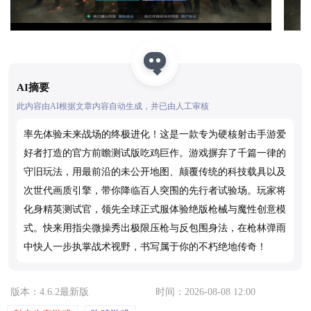
AI摘要
此内容由AI根据文章内容自动生成，并已由人工审核
率先体验未来战场的终极进化！这是一款专为硬核射击手游爱
好者打造的官方前瞻测试版吃鸡巨作。游戏摒弃了千篇一律的
守旧玩法，用最前沿的未公开地图、颠覆传统的科技载具以及
次世代画质引擎，带你降临百人突围的先行者试验场。玩家将
化身精英测试官，领先全球正式服体验绝版枪械与魔性创意模
式。快来用指尖微操秀出极限压枪与反包围身法，在枪林弹雨
中快人一步执掌战术视野，书写属于你的不朽绝地传奇！
版本：4.6.2最新版
时间：2026-08-08 12:00