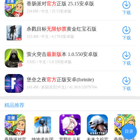
香肠派对
官方
正版 25.15安卓版
234.8M / 中文 / 25.15安卓版
下载
杀戮目标
无限钞票
黄金红宝石版
4.179.0安卓版
335.4M / 中文 / 4.179.0安卓版
下载
萤火突击
最新版
本 1.0.550安卓版
3.92G / 中文 / 1.0.550安卓版
下载
堡垒之夜
官方
正版安卓(fortnite)
41.30.0-55979764-Android版本
243.4M / 多国语言[中文] / 41.30.0-55979764-
下载
Android版本
精品推荐
目录
香肠派对官
绝地求生国
荒野乱斗私
未来之役官
香肠派对先