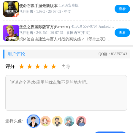
集、战斗都很刺激。支持多语言，可以和老外组队，体
1.9.56安卓版
使命召唤手游最新版本
验不同玩法。空闲时来一局，轻松又过瘾。
查看
飞行射击 · 1.93G · 26-07-02 · 中文
41.30.0-55979764-Android版本
堡垒之夜国际版官方(Fortnite)
飞行射击 · 243.4M · 26-07-31 · 多国语言[中文]
查看
想体验自由建造与百人对战的爽快感？《堡垒之夜》国
际版官方带你进入一个充满创意和激情的世界。你可以
一边搭墙一边射击，玩法多变完全停不下来。最重要的
用户评论
QQ群：833757943
是，它免费就能玩，画风可爱又刺激，和好友组队吃鸡
特别带劲。喜欢PVP又爱搞建筑的别错过，下载就能上
★
★
★
★
★
评分
力荐
手！
选择头像: