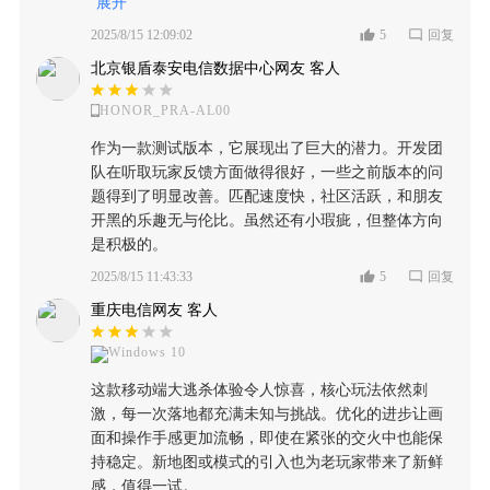
展开
说，是一个不错的选择。
2025/8/15 12:09:02
5
回复
北京银盾泰安电信数据中心网友 客人
HONOR_PRA-AL00
作为一款测试版本，它展现出了巨大的潜力。开发团
队在听取玩家反馈方面做得很好，一些之前版本的问
题得到了明显改善。匹配速度快，社区活跃，和朋友
开黑的乐趣无与伦比。虽然还有小瑕疵，但整体方向
是积极的。
2025/8/15 11:43:33
5
回复
重庆电信网友 客人
Windows 10
这款移动端大逃杀体验令人惊喜，核心玩法依然刺
激，每一次落地都充满未知与挑战。优化的进步让画
面和操作手感更加流畅，即使在紧张的交火中也能保
持稳定。新地图或模式的引入也为老玩家带来了新鲜
感，值得一试。