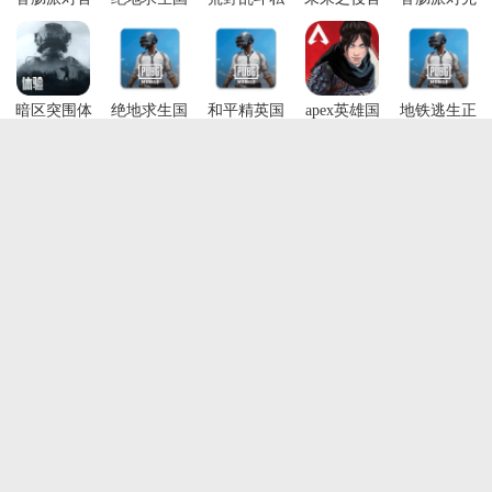
方正版
际服体验服
人服最新版
方正版
行服最新版
最新版
(Null’s
(NEW
2026
(BETA
Brawl)
STATE
PUBG
Mobile)
MOBILE)
暗区突围体
绝地求生国
和平精英国
apex英雄国
地铁逃生正
验服最新版
际服官方正
际服官方正
际服手游
版国际服手
版(PUBG
版(PUBG
机(PUBG
排行榜
本类最新
最热排行
评分最高
MOBILE)
MOBILE)
MOBILE)
僵尸前线3破解版(ZF3D) 2.69最新版
176.4M / 中文 / 2.69最新版
下载
飞猪旅行 10.0.2.102安卓版
142.7M / 中文 / 10.0.2.102安卓版
下载
狙击手冠军最新版 1.4.2安卓版
202.1M / 中文 / 1.4.2安卓版
下载
命悬一日内置作弊菜单 8.6.0最新版