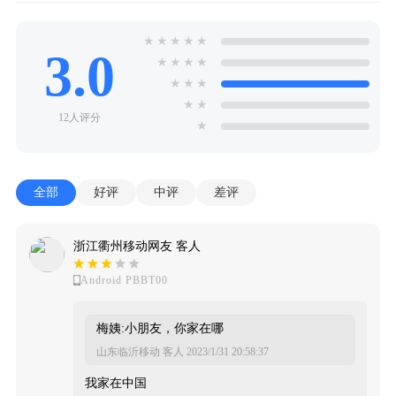
★
★
★
★
★
3.0
★
★
★
★
★
★
★
★
★
12人评分
★
全部
好评
中评
差评
浙江衢州移动网友 客人
Android PBBT00
梅姨:小朋友，你家在哪
山东临沂移动 客人
2023/1/31 20:58:37
我家在中国