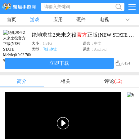
首页
游戏
应用
硬件
电视
排行榜
专题
文章
视频
最新
绝地求生2未来之役
官方
正版(NEW STATE Mobile)
大小：
1.81G
语言：
中文
类型：
飞行射击
系统：
Android
立即下载
6154
简介
相关
评论
(12)