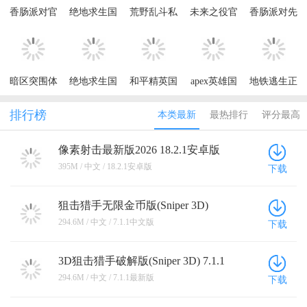
香肠派对官
绝地求生国
荒野乱斗私
未来之役官
香肠派对先
方正版
际服体验服
人服最新版
方正版
行服最新版
最新版
(Null’s
(NEW
2026
(BETA
Brawl)
STATE
PUBG
Mobile)
MOBILE)
暗区突围体
绝地求生国
和平精英国
apex英雄国
地铁逃生正
验服最新版
际服官方正
际服官方正
际服手游
版国际服手
版(PUBG
版(PUBG
机(PUBG
排行榜
本类最新
最热排行
评分最高
MOBILE)
MOBILE)
MOBILE)
像素射击最新版2026 18.2.1安卓版
395M / 中文 / 18.2.1安卓版
下载
狙击猎手无限金币版(Sniper 3D)
7.1.1中文版
294.6M / 中文 / 7.1.1中文版
下载
3D狙击猎手破解版(Sniper 3D) 7.1.1
最新版
294.6M / 中文 / 7.1.1最新版
下载