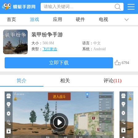
首页
游戏
应用
硬件
电视
排行榜
专题
文章
视频
最新
装甲纷争手游
大小：
500.9M
语言：
中文
类型：
飞行射击
系统：
Android
立即下载
6794
简介
相关
评论
(11)