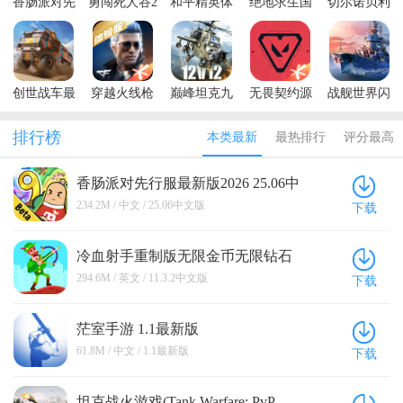
香肠派对先
勇闯死人谷2
和平精英体
绝地求生国
切尔诺贝利
什么伤害，反倒是被别人一炮轰死了。 ◆总结：游戏
行服最新版
内置mod修
验服最新版
际服体验服
大逃亡游戏
整体比较不错，玩法比较丰富，游戏内容也具有较高
2026
改器新版本
本2026
最新版
中文版
的变化，玩久了也不会觉得很枯燥。但游戏画面制作
(BETA
比较一般，并且调高画质后手机发烫问题可能导致游
PUBG
戏帧率下降。另外游戏具有较高上手难度，刚开始时
MOBILE)
创世战车最
穿越火线枪
巅峰坦克九
无畏契约源
战舰世界闪
玩着没什么意思，感觉纯被虐，但掌握游戏玩法后玩
新版2026
战王者体验
游客户端
能行动官方
击战最新版
起来感觉还是蛮有趣的，也希望游戏能加一个新手教
服最新版本
正版
排行榜
本类最新
最热排行
评分最高
程，让玩家对游戏更快上手。
香肠派对先行服最新版2026 25.06中
文版
234.2M / 中文 / 25.06中文版
下载
冷血射手重制版无限金币无限钻石
最新版(Bowmasters) 11.3.2中文版
294.6M / 英文 / 11.3.2中文版
下载
茫室手游 1.1最新版
61.8M / 中文 / 1.1最新版
下载
坦克战火游戏(Tank Warfare: PvP