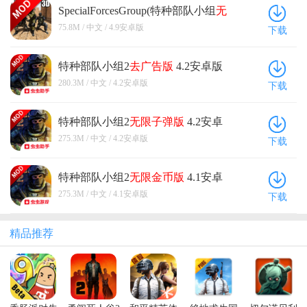
粗糙，但配合上音乐而言，整体的打击感还是蛮不错
SpecialForcesGroup(特种部队小组
无
的。 接下来来谈谈我认为这款游戏的优缺点（上述谈
限金币版
) 4.9安卓版
75.8M / 中文 / 4.9安卓版
下载
到的不会重复）。 优点： 【两种战斗模式】平时的对
抗类游戏基本都是以血条为主，受到攻击或攻击别人
特种部队小组2
去广告版
4.2安卓版
血条就下降，当血条为零时就“game over”了。但游戏
280.3M / 中文 / 4.2安卓版
相较于平常血条的战斗模式，多了一种“模块模
下载
式”。“模块模式”就是根据你受到攻击的地方来判断你
是否阵亡，比如说，如果你被攻击的地方位于坦克其
特种部队小组2
无限子弹版
4.2安卓
他无关紧要的地方，那可能许多炮都打不死你，但如
版
275.3M / 中文 / 4.2安卓版
下载
果打中你的地方是你驾驶坦克的位置，那很可能一炮
就没了，这一点我觉得做的还是蛮不错的，让游戏更
贴近现实生活。 缺点： 【上手不易】游戏没有新手教
特种部队小组2
无限金币版
4.1安卓
程，整个游戏过程需要自己探索。要粗略的了解这款
版
275.3M / 中文 / 4.1安卓版
下载
游戏的某个玩法并不难，但想要深入了解甚至是掌握
这款游戏就需要长时间的摸索了。我在刚开始玩这款
精品推荐
游戏时，还没搞清楚玩法是什么，坦克就被敌人打爆
了。希望游戏可以出一个新手教程，内容可以包含对
地形的掌握，载具的驾驭，以及炮弹的发射。尤其是
炮弹的发射，再没掌握方法的情况下，好几次攻击别
人都是“跳弹（炮弹被弹开）”，对别人几乎没有造成