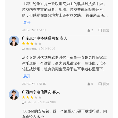
而模式上也多了，这样的界面加上多样的游戏模式，
喜，只不过游戏的环境画质做的不是很好，甚至有些
做的这么辣鸡的，就是为了让玩家去端游上游玩？ ②·
《装甲纷争》是一款以坦克为主的载具对抗类手游，
题 在自定义模式中放置过多坦克会导致游戏卡顿、掉
看起来让玩家非常的难受。游戏中有各种各类的游戏
地方还出现了贴图错误的情况。 回到游戏的玩法上，
游戏中的设定“中规中矩”吧，玩家可以根据自己的喜
游戏内有丰富的载具、地图。游戏整体玩起来还不
帧甚至不定期闪退的问题 我这台iQOO Z5谁测的放15
玩法，可以是陆战的坦克方面的战争，也可以是空中
UI确实看起来有些乱。游戏玩法虽然挺丰富的模式很
好对坦克进行涂鸦与贴花（该说不说这就有点费力不
错，但感觉在部分地方上还有些欠缺。 首先来谈谈游
个左右坦克就会有卡顿掉帧的问题 希望后续能优化一
指挥以及歼灭空中敌人的战斗，而最主要的就是部位
多，但是基本上换汤不换药，就是轰来轰去，即使是
讨好了，谁家坦克能让乱涂乱画啊，这一下子就没了
戏的玩法。 【玩法丰富】在游戏前会选择载具进行战
些(ง •□_•□)ง
展开
受击和血量制比较吸引我，毕竟在我眼中，这样的军
模块模式也只是把血条换成了根据攻击的部件不同而
那种庄严感），还可以设定弹药的参数值等，而且无
斗，游戏的载具主要以坦克为主，当然也有飞机之类
事题材类型的游戏，绝不是手游那样fps类型的过家家
2023/7/29 11:51:14
2
回复
造成不同的伤害，还有就是游戏缺乏完善的引导，一
论是坦克还是飞机在界面的右侧都会有详情介绍，并
的载具。载具的种类还蛮多的，当然坦克的种类是最
式的换衣暖暖，为了取悦玩家而设计的时装之类，真
下子把所有内容都展示给了玩家，尤其是复杂的模
且里面还有大量的坦克与飞机供玩家挑选（温馨提
广东惠州中移铁通网友 客人
多的。不同种类的坦克有不同的生命值，护甲，移动
正的军事题材类型就应该十分的硬核，血量制是传统
组，因此可能在前期的时候玩起来会有些蒙。不过好
醒：里面一些较小的“车甲”玩家是不能选择的，这类
速度之类的。所以在游戏中要根据载具的类型来选择
的游戏伤害计量方式，但是使用了部位受损情况的计
在游戏的载具都可以直接使用。当然游戏最大的问题
samsung_SM-N9500
其实“车甲”也不在少数），游戏的整体可玩性并不
攻击的方式，多样的战斗让游戏更有趣。 除了载具，
量方式才能真正的还原现实。 如果说最让军迷狂喜的
其实在于其手感，本身这种偏对战类的游戏手感是一
高，只有7v7模式和多人联机模式还挺有趣，其他模式
多种模式也让游戏的玩法更加丰富，比如“指挥官模
从冷兵器时代到热武器时代，军事一直是男性玩家津
应该是有各种各样类型以及型号的坦克以及战斗机，
个非常重要的指标，而装甲纷争手感确实是他的弱
就没啥意思了，有句说的好：“与天斗，与地斗，与人
式”、“历史模式”、“遭遇战”、“防守战”“7V7”等等。不
津乐道的一个话题，身为男儿谁没有一腔热血，谁不
那时候在高中宿舍时两个同学谈论的坦克型号，以及
势，一是操作有点不跟手真的很致命。二是游戏的打
斗其乐无穷”，就比如说我：对这个题材并没有这么热
同的模式有不同的玩法，多样的模式让玩家在游戏中
想征战沙场，坦克的诞生无异于在军事迷心里砸下了
其优缺点，我就知道了军事题材类型真正的还原，也
击感，软绵绵的，甚至击中的冒烟也是突然出现没有
爱，玩也行，不完也行，前期还可以，玩着还不错，
面临各种不同的情况。这一点既让玩家这款游戏的玩
一颗重磅炸弹，虽然它是一个极丑的铁疙瘩，但是在
指在军事设施上的高度还原，什么轻型坦克，中型、
展开
一个过渡感。三是与周边建筑的交互反馈，可以看出
让我体验了坦克对垒时那种“紧张”与“刺激”的感官，但
法有了更多挖掘的空间，也更符合现实生活中多变的
当今战场中它却是当之无愧的陆地之王。 “装甲纷
重型的坦克种类，在进入游戏前给了玩家多种多样的
有些做了一些与环境的交互反馈，但是不多甚至也是
2023/7/29 11:51:02
0
回复
玩着玩着就会感到没啥意思了，“翻来覆去”就这些玩
战斗场面，作为一款基于现实所开发出的游戏，这一
争”这款游戏在没有开始体验的时候，并没有放在心
选择。 游戏的玩法上设计得非常多样，我挑一些比较
软绵绵。 作为独立游戏来说，本身就需要靠游戏质量
法，虽然游戏评分8.9看着并不低，但游戏的整体“利弊
点也让游戏玩起来更有代入感。 多种载具和多样的模
广西南宁电信网友 客人
上，当时想着一款容量体积这么小的一款游戏能有什
有趣的玩法介绍，比如空战的指挥战斗机以及个人歼
来争取玩家，装甲纷争只能说在玩法上有去想着去丰
参半”，在玩家进行游玩时，有可能感到的不是“惊
式，让这款游戏有了丰富的玩法，让游戏玩久了也不
么玩法，能有什么创新，可是当真正体验了这款游戏
灭地方战斗机的玩法，值得注意的是虽然游戏中故事
富避免枯燥感过快的产生，但是个人觉得最需要从战
艳”，而是“失望感”，也不能这么说，应该说：这款游
会感觉枯燥、无聊。战斗场景丰富的变化也随时随地
Android RMO-AN00
以后才发现是我错了，这款游戏可谓是小容量战争游
情况下人机的设定上会有些傻，我们打起来会非常简
役层面去发散，历史真实战役的剧情才是军事狂真正
戏是那种比较“仁者见仁”的类型！ 四，【——总结
考验着玩家的反应速度以及应变能力。其实游戏玩法
戏的天花板。 这款游戏在画质方面的表现，对于一部
单，但也不要忘记了我们自己的血条限制。当然作为
400多M的安装包，我一个荣耀X40要下载慢得很。内
想要的，如果游戏能多从这方面去思考一下还原真实
——】⭐️⭐️⭐️ ①·综上所述：要是热爱军迷类手游的玩
并不是很难，无非就是根据不同模式，在保证自己安
分玩家来说可能是有很大的不足，但是个人觉得就这
男孩子嘛，我最看重的自然还是坦克方面的多人战
存也没占多少。