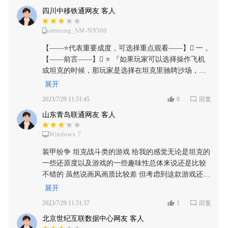
四川中移铁通网友 客人
samsung_SM-N9500
【——⭐️代表重要成度，可选择重点观看——】 一，
【——前言——】 ⭐️ 『如果玩家可以选择操作飞机
或坦克的时候，那玩家是选择在坦克里驰聘沙场，还
是选择在飞机上翱翔天空呢，或者说直接“掀桌子”两
展开
者都要呢？』 二，【——进入正题——】 ⭐️⭐️
2023/7/29 11:51:45
0
回复
①·《装甲纷争》我相信大部分玩家对这款游戏都不陌
山东青岛联通网友 客人
生吧，没错，它就是Steam上的那款《装甲纷争:决定
版》，我有幸在端游上玩过它，质量上绝对没得说，
Windows 7
而且还能让玩家享受真实战争的快感，但我在手机上
发现这款游戏时的第一想法就是：《装甲纷争》的游
装甲纷争 坦克战斗类的游戏 给我的感觉无论是坦克的
戏内存并不大，就目前这个内存让我无法和端游的
一些还原度以及游戏的一些趣味性总体来说还是比较
《装甲纷争:决定版》做联想，虽然这也是可以理解
不错的 虽然说画风画质比较差 但考虑到这款游戏还是
的，手机与电脑无论是在性能上还是操作系统上都存
测试版而且开发的好像还是一个个人工作室我就不做
展开
在着不小的差异，开发者为了确保游戏能在手机上运
太偏大厂的评价，我将从游戏坦克的还原度、画风画
2023/7/29 11:51:37
1
回复
行下去，往往这种情况都需要进行适当的调整和修
质、趣味性、优化等方面作为一个从本人角度出发的
改，但这要改成啥样才能把内存弄的这么小？ 三，
北京世纪互联数据中心网友 客人
较客观评价: 1.首先 我不是坦克以及历史和战争迷 我
【——以下是我对这款游戏游玩时的一些个人见解