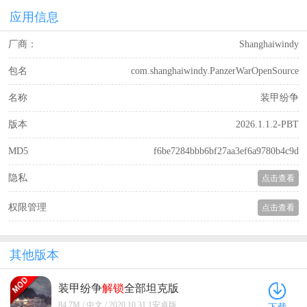
应用信息
厂商：
Shanghaiwindy
包名
com.shanghaiwindy.PanzerWarOpenSource
名称
装甲纷争
版本
2026.1.1.2-PBT
MD5
f6be7284bbb6bf27aa3ef6a9780b4c9d
隐私
点击查看
权限管理
点击查看
其他版本
装甲纷争
解锁
全部坦克版
2020.10.31.1安卓版
84.7M / 中文 / 2020.10.31.1安卓版