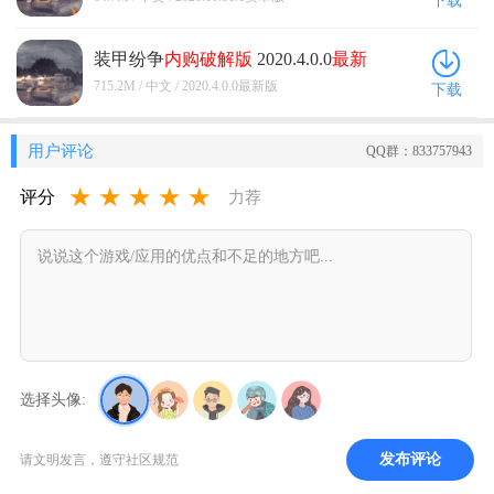
下载
装甲纷争
内购
破解版
2020.4.0.0
最新
版
715.2M / 中文 / 2020.4.0.0最新版
下载
用户评论
QQ群：833757943
★
★
★
★
★
评分
力荐
选择头像:
发布评论
请文明发言，遵守社区规范