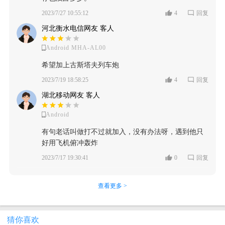
战役，那么游戏的可玩性就会高很多，甚至是加入战
家我还是非常推荐游玩的，会给这类玩家带来在其他
全的情况下进行防守或进攻。个人感觉在我体验游戏
个体积容量的产品而言，在画质的表现上已经属于上
争，之前在梦回战场中玩过坦克方面的设计，颇为有
役的剧情，我觉得如果能做到这个层面，那么游戏一
军事类型得手游中无法感受到的魅力！要不是军迷类
2023/7/27 10:55:12
4
回复
的过程中，更难的是对载具的掌控能力，以及对地图
乘，无论是在游戏中战场环境的设计和细节描述上都
趣，而且玩起来也丝毫不卡手，只不过里面的坦克类
定能吸引到更多的玩家。
玩家，我只推荐先试玩一下，在做打算，游戏的整体
的观察的能力。合理利用地图中变化多端的地形在游
很大程度上贴近现实。如果非要拿这款游戏的画质和
河北衡水电信网友 客人
型过于单一，而如今在来体验一下这款军事题材的游
优化并没有多高，而且还是那种做的比较low的类型，
戏中尤为重要，而对载具的掌控能力，也决定了你操
steam上的某些3A大作相比较，那么我只能说那确实没
戏，才知道更为专业的坦克大战究竟是什么样子，而
再加上“杂七杂八”的问题也不少，最主要的一点就是
作的上限。对于载具的掌控，个人感觉操作起来有点
Android MHA-AL00
有可比性。 在游戏中玩家可以根据自己的喜好选择不
坦克的攻击方式是和很多fps类型抢战游戏有很多的不
游戏中的设定太硬核了，军迷类玩家会对其非常感兴
生硬，希望游戏可以对这一点进行优化。 接下来来谈
同种类的坦克，装甲车，亦或者战斗轰炸机。战斗道
同的，首先是一个校准目标的设定，这个就需要玩家
希望加上古斯塔夫列车炮
趣，但不是军迷类玩家就会对这款游戏感到非常的“枯
谈游戏的画面与音乐。 【画面一般】游戏默认的画质
具可谓是丰富多彩应有尽有，相较于真实战场，在游
自己进行练习了，毕竟炮口有一个转动的过程，然后
燥”与“乏味”，再加上这款游戏的体量并不大，受众面
2023/7/19 18:58:25
4
回复
是比较低的，所以在刚开始进入游戏时，我还吓了一
戏中玩家可以随心所欲对战斗道具进行配件改装，外
就是填弹上会比较久一些，如果在相遇战时，一发没
也不是那种非常广的类型，所以啊，“显而易见”，
跳，好多地方看起来都是模糊不清的，远处的地方看
形涂装，贴花进行变动亦或是搭配不同类型的弹药，
湖北移动网友 客人
有击中敌人，那么这个空白期就有得玩家受的了。 不
《装甲纷争》手游的结局只有“不温不火”这一选项！
起来更像是打了马赛克一样，画质就像好几年前的山
并且无论是战争载具又或者改装变动全部免费。 在战
过说了那么多，其实一些还是有比较明显的特点，那
寨游戏一样。后来在设置了调了游戏的画面过后，感
Android
斗方面有九种不同类型的模式供玩家自由选择，其中
就是操作优化程度上，这个是一个最大的问题，虽然
觉画质还是可以的，但感觉比不上《和平精英》这个
以7V7和多人联机最受玩家的热爱，毕竟打人机的感觉
玩法以及攻击方式以及题材算得上手游目前比较少有
有句老话叫做打不过就加入，没有办法呀，遇到他只
地图场景比较相似的游戏的画质。而且调高了画质
远远不如玩家之间斗智斗勇来的痛快。 在操作性上，
的设计，是游戏在手游市场中占有的最大优势，但是
好用飞机俯冲轰炸
后，手机明显发烫严重了一些很多。并且游戏虽然最
这款游戏还是具有一定的难度，并不是说上手就可以
优化程度上，一个是界面问题，另一个就是手游端游
高支持60帧，但在手机发烫限制性能后只跑得了大概
2023/7/17 19:30:41
0
回复
熟练掌握，在游戏中玩家不仅需要时刻观察战场情况
操作方式不同的问题导致的优化缺陷，这方面在后续
四五十帧（我的手机处理器是天玑8100），如果追求
还要操作载具不停的变动位置，当发现敌方载具时还
应该值得重视。而画质的话我的确有些欣赏不来，不
高画质高帧率的话可以在steam上购买后游玩,价格好像
需要精确瞄准，然而瞄准在这款游戏中是个技术活，
过考虑是硬件要求才这样移植的，以及其他方面做得
查看更多 >
是42元。 游戏画质在调高后整体（图像质量我调的
炮管需要根据地形的变化调整水平刻度，如果进阶到
还行的情况下，这款游戏综合体验下来还是很不错
是“极致”，其他的调的都是“高”）看起来还可以，相比
大神以后还可以利用望远镜功能进行快速打击。 但是
的。 推荐上还是值得入坑的，毕竟这款军事题材类型
较低画质的模糊不清，高画质看起来明显的会清晰很
如果你是新手玩家，那么还是建议先去单机模式熟悉
的游戏是市面上做得还是很不错的，虽然有一些广告
猜你喜欢
多，但感觉也仅仅是处于能玩的样子，绝大多数游戏