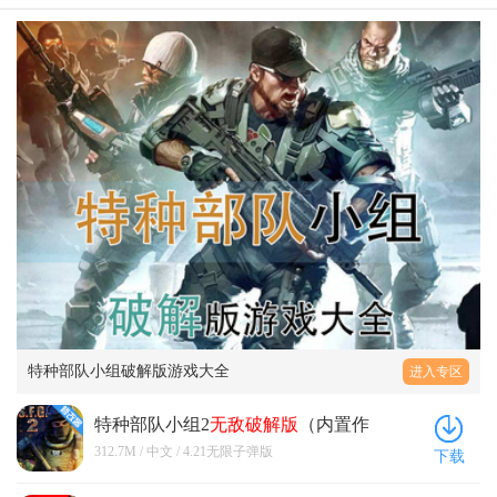
一下作战感觉，如果就这么贸然进入联机战场，可能
移植，但是也比猪场鹅厂那样比拼金钱的战斗要好很
场景以及载具都只有一个大的轮廓并涂有各类图案，
有时候刚看到敌方装甲车就被消灭了，因为新手玩家
多了，而目前来说后续优化上能够做得更好就很不错
而像坦克爆炸时，就像是突然冒出了一片黑雾，在黑
对于战车的操控和发射并不是那么熟练。 在游戏过程
了。
雾中还有大的火光迸发，然后向周围蹦出许多黑色碎
中不得不提一下广告，当重新开始或者更换模式的时
片，只剩下一个大的残骸还留在地上，看起来感觉画
候会强制性让玩家观看广告，虽说玩游戏不用花钱，
面做的还是比较粗糙。个人认为在画质调高后，画面
偶尔看看广告也可以接受，但是这个强制广告次数有
也没有多精美，虽然看起来比刚开始好了很多，但也
点太多了，而且不能提前关闭，这搞得游戏体验并不
仅仅是处于能玩的状态，但作为这样一款游戏而言，
是那么惬意，如果可以适当的减少一下广告次数，那
我觉得这样的画质也足够了，当然要是把画质做得更
么整体游戏体验将会更加完美。 一个人能把军事游戏
精美就更好了。 【音乐还行】游戏的音乐制作还可
做成这种程度不得不说非常令人敬佩，如果你是一位
以，像坦克在移动时，会发出这会发出一阵轰隆声，
热爱军事战争游戏的朋友那么一定要来尝试一下这款
而在急转弯时声音就会急剧收缩，听起来还是蛮有感
游戏，这款游戏一定不会让你失望，技术大神在这款
觉的。游戏战斗过程中没有背景音乐，当然这样一款
游戏里面也很多。
游戏也不需要背景音乐。根据炮火的声音，以及移动
时的轰动声，可以判断敌人或队友的位置，以及炮弹
发射的地方。感觉各个声音做的还是蛮有特色的，辨
特种部队小组破解版游戏大全
进入专区
识度比较高，让“听声辨位”也容易很多。音乐整体不
错，对于这样一款对抗类游戏的而言，辨识度的声音
特种部队小组2
无敌
破解版
（内置作
尤为重要。但音乐缺乏变化，听久了就感觉比较单
弊器） 4.21
无限子弹版
312.7M / 中文 / 4.21无限子弹版
下载
一。 游戏整体代入感还是蛮不错的，像炮弹打中敌人
或者被敌人的炮弹打中时，虽然画面看起来略微有点