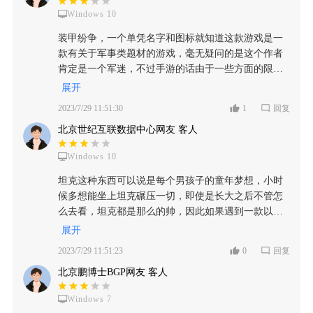
对坦克以及战争了解的知识少 如果有一些错误和不对
——】： ⭐️⭐️⭐️⭐️ ①·一开始我是想着先尝试游玩一下才
Windows 10
的地方 欢迎评论指正 2.我先来说还原度吧 游戏内的坦
下载的，等我登录以后整个人都懵了，游戏整体的性
克等大部分还原的都很不错 但仍需要还原很多细节 但
装甲纷争，一个单凭名字和图标就知道这款游戏是一
能，画质等方面表现的有点“差强人意”了，直接来个
考虑到游戏是测试版而且作者也很良心看一次广告后
款有关于军事类题材的游戏，毫无疑问的是这个作者
大“缩水”，而且界面还是那种既简单又杂乱的类型，
面的广告基本就没了 这对于一个个人开发者其实能开
肯定是一个军迷，不过手游的话由于一些方面的限
最重要的是一点就是：玩家要是不对九个模式仔细看
发到这种程度还不恶心收费已经是够好的了 游戏可以
制，还是很难取得端游如此优秀的还原，但是游戏性
展开
介绍的话，都进行尝试一遍的话，那必定会非常迷
在官网添加玩家自主上传的坦克MOD 也可以自己做
方面上还是非常优秀的。 军事题材的游戏，深得军迷
茫，随机进了一个模式，根本不知道该咋玩，而且还
2023/7/29 11:51:30
1
回复
开放度其实已经非常好了 3.画风画质 游戏虽然地图少
以及广大男同胞的喜爱，由最基础的枪械变成了更加
有些玩家可能并不适应《装甲纷争》的操作模式，刚
(我没记错的话好像只有三个左右) 但我还是建议将地
北京世纪互联数据中心网友 客人
高级的军事设施，而战斗方式上也发生了极大的改
开始的时候确实会感觉非常别扭，我本人就是这种感
图的画风 画质再提高一些 但不要太精美 因为个人觉
变，不过这倒是非常合理的设计，军事题材的游戏
觉，但不用担心，多玩上几把就熟悉了，坦克的还是
得这个游戏画风画质太精美了反而没有什么感觉 4.趣
Windows 10
中，坦克的样式和参数都是参考了现实中的坦克。军
比较容易操作的，虽然也需要一定的技术，刚开始十
味性 这点我就不做太多评价 喜欢战争坦克题材的有
事类型的游戏，我倒是见朋友在端游上玩得畅爽，毕
坦克这种东西可以说是每个男孩子的童年梦想，小时
有八九也是击不穿敌方坦克，有句话咋说呢：“只要功
90%的几率会一直玩下去的 游戏无论是满足没有电脑
竟那样的画质水平，以及坦克的打击感，绝不是手游
候多想能坐上坦克碾压一切，即使是长大之后不管怎
夫深，铁杵磨成针”，但飞机话，我个人感觉要想要熟
的坦克迷能在手机上打一个较为还原坦克题材游戏 还
那样的性能能带得动的，而如今介绍的这款游戏，是
么去看，坦克都是那么的帅，因此如果遇到一款以坦
悉并不容易，就说7v7模式，我操作坦克的时候还能找
是普通人在闲暇之余玩这款游戏消遣时间都是非常不
一个从端游移植下来的游戏，不过游戏的画质被砍掉
克为题材的游戏，不管其是否是大厂出品，我都愿意
到敌人，进行战斗，但操作飞机的时候飞了五分钟了
展开
错的 5.优化 这点我必须要说一些 虽然说你是个人工作
了一大截，毕竟手机性能不足以及手机电脑之间的操
去试一试，装甲纷争虽然不是什么大厂出品，但是游
毛都没有，说到这就不得不吐槽一下广告了：这个广
室但优化问题是你能否有更多玩家的关键 手机优化 我
2023/7/29 11:51:23
0
回复
作系统存在一定的差异、手游是人工喜爱进行授权移
戏在画质方面虽然不必上大厂大作，甚至比起端游版
告是强制性的，每次打完或退出，都会给我蹦出广告
看到一些评论说我这台手机进不去这又那的 有一些手
植的，进行改动的地方会比较多。 游戏中的界面是做
北京鹏博士BGP网友 客人
也有比较大的差距，但是其实还是超出我的预期的，
来，而且每次打完回到界面还给我推荐Steam购买链
机确实比较古老没有太多适配优化的必要 但是还是有
得不太好的一个地方，整个界面看起来非常的杂乱，
尤其是坦克建模做的相对还挺真实的，其包括了从二
接？这就有点过分了，广告可以理解，厂商缺钱嘛，
一些手机配置相对目前来说还是能打的但还是进不去
需要玩家看好一阵文字才知道要选择什么样的模式，
Windows 7
战至今的100多种载具，用一句话来形容就是坦克党狂
但这个链接就“离谱”了，我都怀疑厂商是故意把手游
希望作者能注意 以后能适配更多机型 优化的第二个问