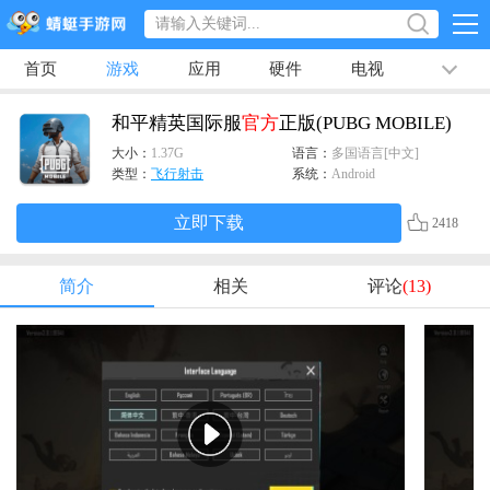
首页
游戏
应用
硬件
电视
排行榜
专题
文章
视频
最新
和平精英国际服
官方
正版(PUBG MOBILE)
大小：
1.37G
语言：
多国语言[中文]
类型：
飞行射击
系统：
Android
立即下载
2418
简介
相关
评论
(13)