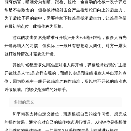
能有伤害，瞄准分为预瞄、跟枪、拉枪；全自动的枪械一发子弹通
常是不会致命的，但枪械持续射击会产生推动枪口向上的后坐力，
为了后续子弹的命中，需要持续下拉准星抵消后坐力，让准星停留
在最初的点位，此操作称为压枪。
游戏的攻击要素是瞄准+(开镜)+开火+压枪+跟枪，很多人有先
开镜再瞄人的习惯，但实际上一般只有想把别人架住、对方一露头
就打这种情况才需要先开镜。
其他时候都应该先用准星对准人再开镜，弹幕经常出现的“主播
开镜就是人”也是这样实现的，预瞄其实是预先瞄准敌人将出现的点
位，因为吃鸡中一般开镜瞄准才称作瞄准，所以把不开镜的瞄准也
叫做预瞄。陀螺仪是预瞄的好帮手。
多指的意义
和平精英支持自定义键位，玩家根据自己的操作习惯、想完成
的操作效果，通常会对自己的操作模式进行微调。X指键位是指想做
出此键位的最佳操作，一共需要X只手指在屏幕上同时进行操作。