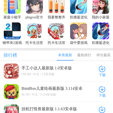
家庭小能手
phigros官方
我要整整齐
饥饿鲨进化
我的小家最
正版安卓
齐最新版
国际服内置
新破解版
菜单最新版
本2026
钢琴块2游戏
托卡生活世
托卡生活世
袋中爱游戏
饥饿鲨进化
破解版
界全解锁版
界内置菜单
(PocketLove)
2021春节破
本2026(Toca
版2026
解版
排行榜
本类最新
最热排行
评分最高
Life World)
手工小达人最新版 1.0安卓版
169.4M / 中文 / 1.0安卓版
下载
BimiBoo儿童绘画最新版 3.114安卓
版
88.7M / 中文 / 3.114安卓版
下载
挂机打怪兽最新版 1.1.63安卓版