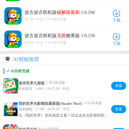
波古波古联机版
破解版
最新
1.0.194
中文版
66.7M / 中文 / 1.0.194中文版
下载
波古波古联机版
无限
糖果版 1.0.159
中文版
49.8M / 中文 / 1.0.159中文版
下载
AI智能推荐
✓ AI分析完成
1.58.0安卓版
迷你世界九游版
查看
休闲益智 · 1.60G · 26-07-30 · 中文
1.9.61安卓版
我的世界光影模组最新版(Shader Mod)
游戏辅助 · 27.4M · 26-07-07 · 中文
查看
玩《我的世界》觉得画面太素？试试这款光影模组吧！
装上后动态光照、水面反射、阴影特效全都有了，画面
瞬间变真实。还支持4K材质包，性能优化也不错，旧手
8.6.1.0安卓版