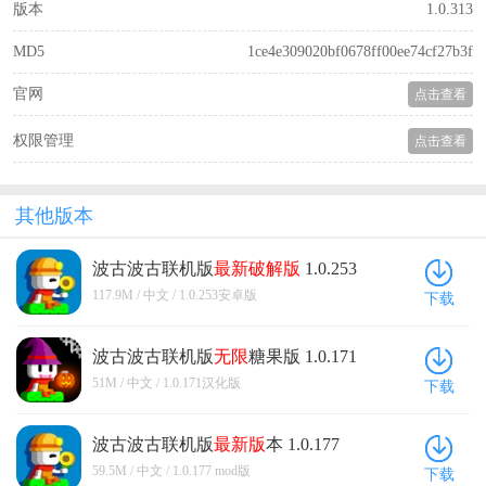
版本
1.0.313
MD5
1ce4e309020bf0678ff00ee74cf27b3f
官网
点击查看
权限管理
点击查看
其他版本
波古波古联机版
最新
破解版
1.0.253
安卓版
117.9M / 中文 / 1.0.253安卓版
下载
波古波古联机版
无限
糖果版 1.0.171
汉化版
51M / 中文 / 1.0.171汉化版
下载
波古波古联机版
最新版
本 1.0.177
mod版
59.5M / 中文 / 1.0.177 mod版
下载