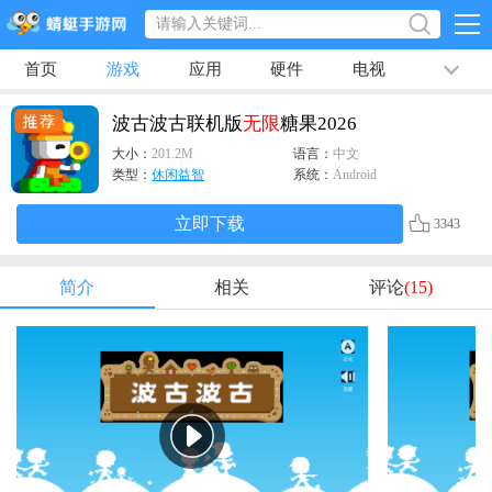
首页
游戏
应用
硬件
电视
排行榜
专题
文章
视频
最新
波古波古联机版
无限
糖果2026
大小：
201.2M
语言：
中文
类型：
休闲益智
系统：
Android
立即下载
3343
简介
相关
评论
(15)