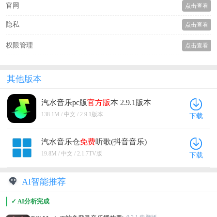
官网
点击查看
隐私
点击查看
权限管理
点击查看
其他版本
汽水音乐pc版
官方版
本 2.9.1版本
138.1M / 中文 / 2.9.1版本
下载
汽水音乐仓
免费
听歌(抖音音乐)
2.1.7TV版
19.8M / 中文 / 2.1.7TV版
下载
AI智能推荐
✓ AI分析完成