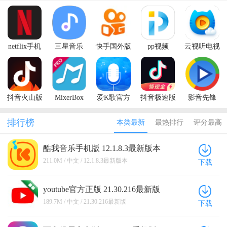
netflix手机
三星音乐
快手国外版
pp视频
云视听电视
版
2026最新版
(Kwai)
猫
(Samsung
Music)
抖音火山版
MixerBox
爱K歌官方
抖音极速版
影音先锋
2026最新版
版
2026年新版
Xfplay
排行榜
本类最新
最热排行
评分最高
酷我音乐手机版 12.1.8.3最新版本
211.0M / 中文 / 12.1.8.3最新版本
下载
youtube官方正版 21.30.216最新版
189.7M / 中文 / 21.30.216最新版
下载