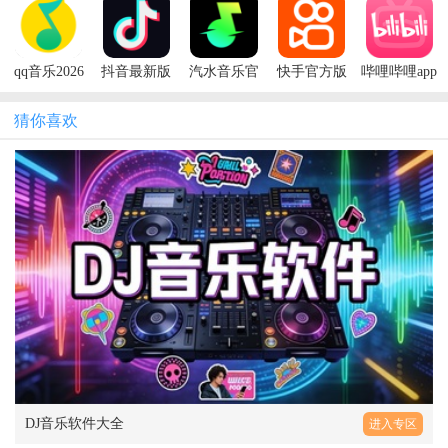
正版
本
qq音乐2026
抖音最新版
汽水音乐官
快手官方版
哔哩哔哩app
年新版
本2026
方app
安卓版本
猜你喜欢
DJ音乐软件大全
进入专区