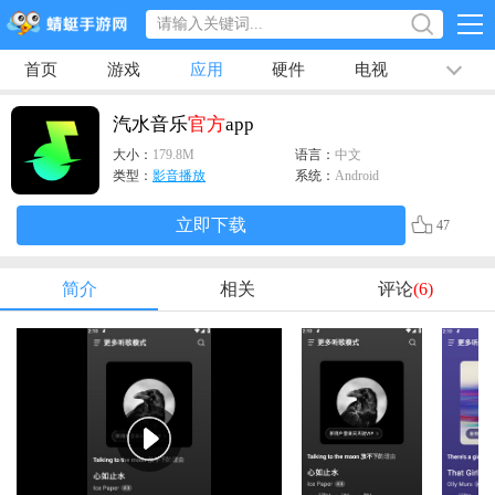
首页
游戏
应用
硬件
电视
排行榜
专题
文章
视频
最新
汽水音乐
官方
app
大小：
179.8M
语言：
中文
类型：
影音播放
系统：
Android
立即下载
47
简介
相关
评论
(6)