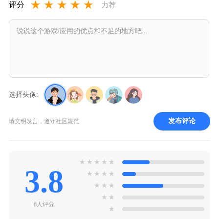
★
★
★
★
★
评分
力荐
选择头像:
发布评论
请文明发言，遵守社区规范
★
★
★
★
★
3.8
★
★
★
★
★
★
★
★
★
6人评分
★