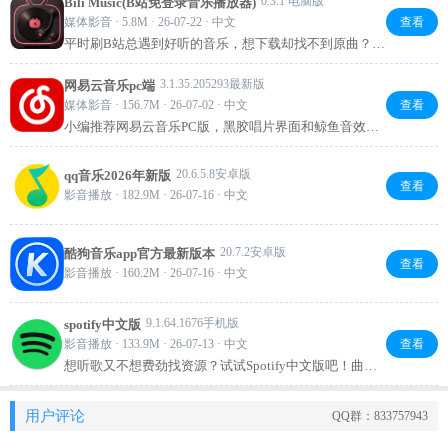
0.3.1 电脑版
Bili Music(B站免登录音乐播放器)
媒体影音 · 5.8M · 26-07-22 · 中文
查看
平时刷B站总遇到好听的音乐，想下载却找不到原曲？试
试Bili Music，一键就能提取B站视频里的音频，轻松保
存到本地。无论是UP主的原创神曲、鬼畜名场面还是直
3.1.35.205293最新版
网易云音乐pc端
播录播，它都能快速解析，支持批量操作。日常听歌、
媒体影音 · 156.7M · 26-07-02 · 中文
查看
剪辑素材都超实用，免费无广告，真香！
小编推荐网易云音乐PC版，黑胶唱片界面和鲸鱼音效让
听歌仪式感满满。私人漫游精准懂你，乐评社区氛围独
特，还能用音乐云盘管理本地歌曲。喜欢探索好音乐的
20.6.5.8安卓版
qq音乐2026年新版
话，值得一试。
查看
影音播放 · 182.9M · 26-07-16 · 中文
20.7.2安卓版
酷狗音乐app官方最新版本
查看
影音播放 · 160.2M · 26-07-16 · 中文
9.1.64.1676手机版
spotify中文版
影音播放 · 133.9M · 26-07-13 · 中文
查看
想听歌又不想费劲找资源？试试Spotify中文版吧！曲库
超全，从流行到小众都有，还能根据你的口味智能推荐
歌单。界面清爽，操作简单，免费版就能畅听海量音
用户评论
QQ群：833757943
乐，通勤、运动、工作都适合。关键是中文支持很到
位，再也不用对着英文界面头疼了！