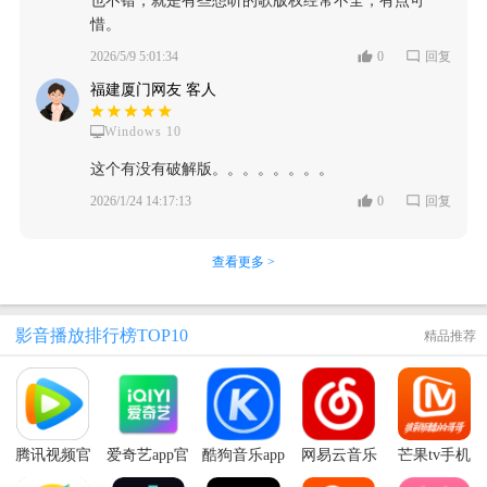
也不错，就是有些想听的歌版权经常不全，有点可
惜。
2026/5/9 5:01:34
0
回复
福建厦门网友 客人
Windows 10
这个有没有破解版。。。。。。。。
2026/1/24 14:17:13
0
回复
查看更多 >
影音播放排行榜TOP10
精品推荐
腾讯视频官
爱奇艺app官
酷狗音乐app
网易云音乐
芒果tv手机
方版安卓版
方版
官方最新版
最新版本
客户端