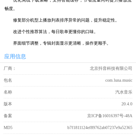
优化离线下载策略，支持智能缓存，节省流量同时提升播放流
畅度。
修复部分机型上播放列表排序异常的问题，提升稳定性。
改进个性推荐算法，每日歌单更懂你的口味。
界面细节调整，专辑封面显示更清晰，操作更顺手。
应用信息
厂商：
北京抖音科技有限公司
包名
com.luna.music
名称
汽水音乐
版本
20.4.0
备案
京ICP备16016397号-48A
MD5
b7f1811124ef89762ab07237e9a52365