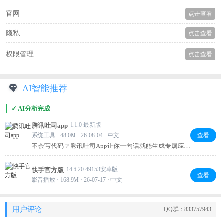
官网
点击查看
隐私
点击查看
权限管理
点击查看
AI智能推荐
✓ AI分析完成
1.1.0 最新版
腾讯吐司app
系统工具 · 48.0M · 26-08-04 · 中文
查看
不会写代码？腾讯吐司App让你一句话就能生成专属应
用！打开软件说出想法，AI自动写代码并导出APK，秒
变应用达人。内置灵感广场可套用模板二次创作，还能
14.6.20.49153安卓版
快手官方版
搜到AI推荐的好用App。定制工具、分享作品，零基础也
查看
影音播放 · 168.9M · 26-07-17 · 中文
能玩转手机开发，快来试试吧！
用户评论
QQ群：833757943