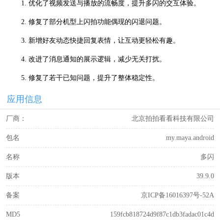
1. 优化了视频发送与播放的流畅度，提升多闪的交互体验。
2. 修复了部分机型上闪拍功能偶现的闪退问题。
3. 新增好友动态快捷回复表情，让互动更轻松有趣。
4. 改进了消息通知的展示逻辑，减少无关打扰。
5. 修复了若干已知问题，提升了整体稳定性。
应用信息
厂商：
北京拍拍看看科技有限公司
包名
my.maya.android
名称
多闪
版本
39.9.0
备案
京ICP备16016397号-52A
MD5
159fcb818724d9f87c1db3fadac01c4d