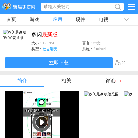
首页
游戏
应用
硬件
电视
排行榜
专题
文章
视频
最新
多闪
最新版
大小：
171.9M
语言：
中文
类型：
社交聊天
系统：
Android
立即下载
20
简介
相关
评论
(1)