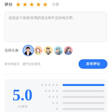
★
★
★
★
★
评分
力荐
选择头像:
发布评论
请文明发言，遵守社区规范
★
★
★
★
★
5.0
★
★
★
★
★
★
★
★
★
1人评分
★