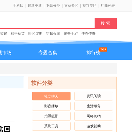
手机版
|
最新更新
|
下载分类
|
文章专区
|
视频专区
|
厂商列表
荣耀
和平精英
暗区突围
穿越火线
传奇手游
变态传奇
视市场
专题合集
排行榜
软件分类
资讯阅读
社交聊天
影音播放
生活服务
拍照摄影
网络购物
系统工具
游戏辅助