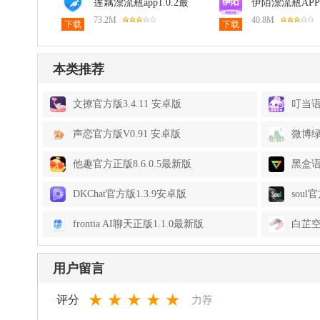
莲藕漂流瓶app1.0.2最
伊陌漂流瓶AP
新版
1.0.1最新版
73.2M
40.8M
下载
下载
本类推荐
文撩官方版3.4.11 安卓版
叮当语
声恋官方版V0.91 安卓版
微博绿
他趣官方正版8.6.0.5最新版
黑盒语
DKChat官方版1.3.9安卓版
soul
frontia AI聊天正版1.1.0最新版
白芷空
用户留言
★
★
★
★
★
评分
力荐