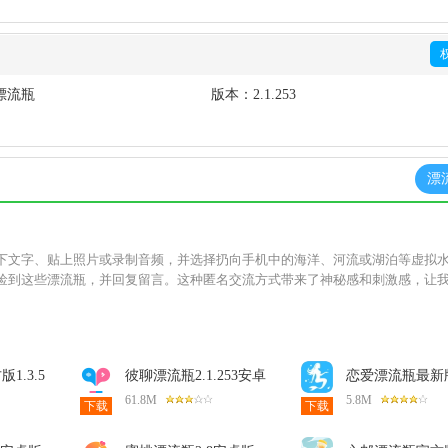
漂流瓶
版本：
2.1.253
漂
下文字、贴上照片或录制音频，并选择扔向手机中的海洋、河流或湖泊等虚拟
捡到这些漂流瓶，并回复留言。这种匿名交流方式带来了神秘感和刺激感，让
1.3.5
彼聊漂流瓶2.1.253安卓
恋爱漂流瓶最新
版
3.2.2安卓版
61.8M
5.8M
下载
下载