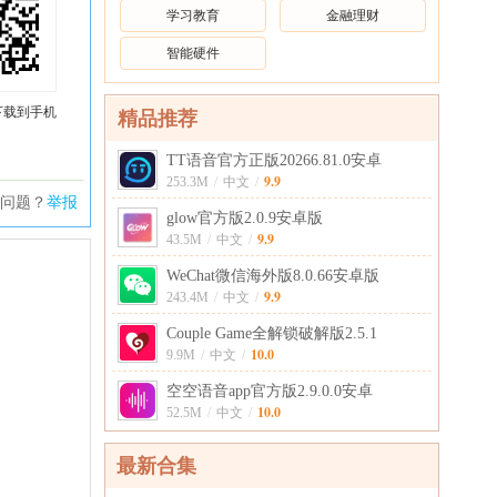
学习教育
金融理财
智能硬件
下载到手机
精品推荐
TT语音官方正版20266.81.0安卓
9.9
253.3M
/
中文
/
问题？
举报
glow官方版2.0.9安卓版
9.9
43.5M
/
中文
/
WeChat微信海外版8.0.66安卓版
9.9
243.4M
/
中文
/
Couple Game全解锁破解版2.5.1
10.0
9.9M
/
中文
/
空空语音app官方版2.9.0.0安卓
10.0
52.5M
/
中文
/
最新合集