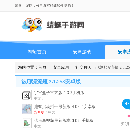
蜻蜓手游网，分享真实精致软件资源！
蜻蜓首页
安卓游戏
安卓
您的位置：
首页
→
安卓应用
→
社交聊天
→ 彼聊漂流瓶 2.1.2
彼聊漂流瓶 2.1.253安卓版
宇宙盒子官方版
1.3.2手机版
中文
/
池鸳启动插件最新版
4.0.0.4安卓版
安卓版
/
中文
/
优乐享视频最新版本
3.0.8 手机版
类别
中文
/