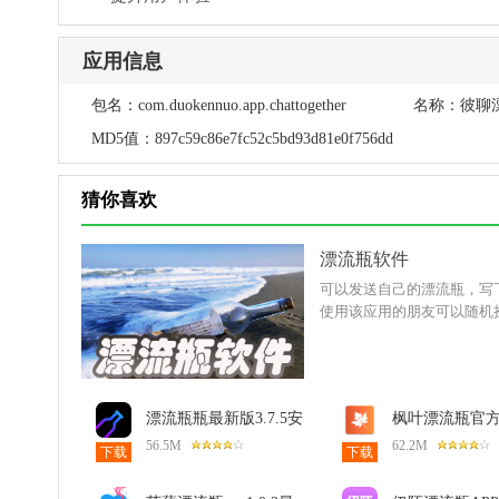
应用信息
包名：
com.duokennuo.app.chattogether
名称：
彼聊
MD5值：
897c59c86e7fc52c5bd93d81e0f756dd
猜你喜欢
漂流瓶软件
可以发送自己的漂流瓶，写
使用该应用的朋友可以随机
漂流瓶瓶最新版3.7.5安
枫叶漂流瓶官方版
卓版
安卓版
56.5M
62.2M
下载
下载