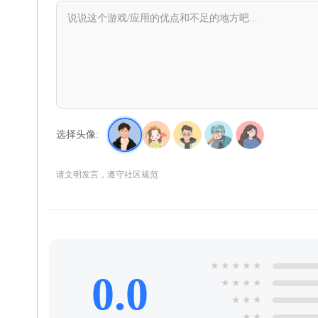
选择头像:
请文明发言，遵守社区规范
★
★
★
★
★
0.0
★
★
★
★
★
★
★
★
★