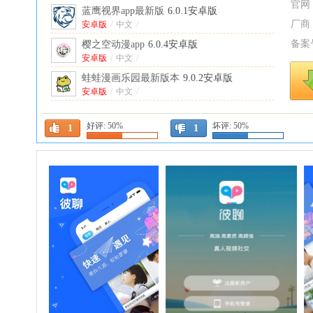
官网
蓝鹰视界app最新版
6.0.1安卓版
厂商
安卓版
/
中文
/
备案
樱之空动漫app
6.0.4安卓版
安卓版
/
中文
/
蛙蛙漫画乐园最新版本
9.0.2安卓版
安卓版
/
中文
/
onedrive安卓版
7.54.1最新版
中文
/
好评:
50%
坏评:
50%
1
1
微软网盘onedrive安卓版
7.54.1最新版
中文
/
谷歌输入法安卓版官方版
(Gboard)
中文
/
17.3.3.902587967-release-arm64-v8a
手机版
Gmail最新版本(谷歌邮
箱)
中文
2026.05.04.911572269.Release手机版
/