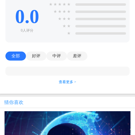
★
★
★
★
★
0.0
★
★
★
★
★
★
★
★
★
0人评分
★
全部
好评
中评
差评
查看更多 >
猜你喜欢