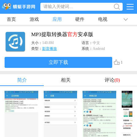
首页
游戏
应用
硬件
电视
排行榜
专题
文章
视频
最新
MP3提取转换器
官方
安卓版
大小：
140.8M
语言：
中文
类型：
影音播放
系统：
Android
立即下载
1
简介
相关
评论
(0)