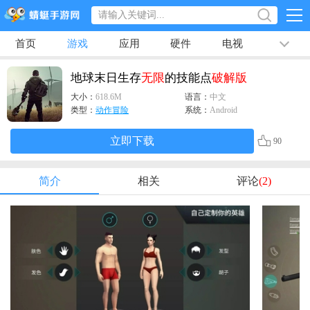
首页
游戏
应用
硬件
电视
排行榜
专题
文章
视频
最新
地球末日生存
无限
的技能点
破解版
大小：
618.6M
语言：
中文
类型：
动作冒险
系统：
Android
立即下载
90
简介
相关
评论
(2)