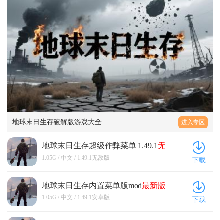
地球末日生存破解版游戏大全
进入专区
地球末日生存超级作弊菜单 1.49.1
无
敌版
1.05G / 中文 / 1.49.1无敌版
下载
地球末日生存内置菜单版mod
最新版
1.49.1安卓版
1.05G / 中文 / 1.49.1安卓版
下载