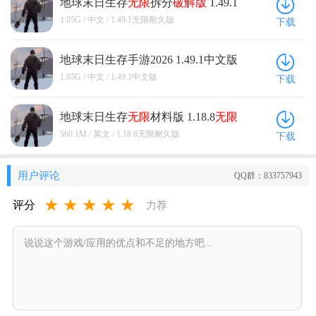
地球末日生存
无限
拆分
破解版
1.49.1
无限
耐久版
1.05G / 中文 / 1.49.1无限耐久版
下载
地球末日生存手游2026 1.49.1中文版
1.05G / 中文 / 1.49.1中文版
下载
地球末日生存
无限
材料版 1.18.8
无限
耐久版
560.1M / 英文 / 1.18.8无限耐久版
下载
用户评论
QQ群：833757943
★
★
★
★
★
评分
力荐