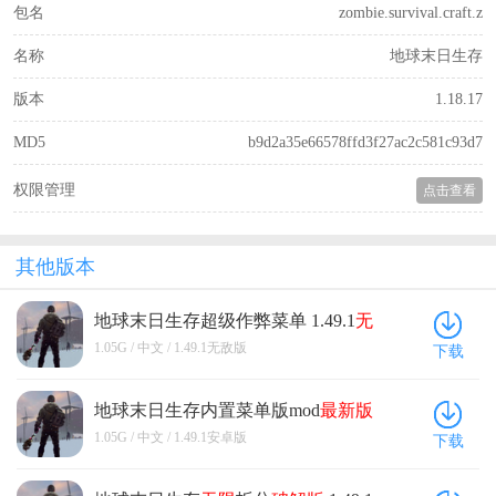
包名
zombie.survival.craft.z
名称
地球末日生存
版本
1.18.17
MD5
b9d2a35e66578ffd3f27ac2c581c93d7
权限管理
点击查看
其他版本
地球末日生存超级作弊菜单 1.49.1
无
敌版
1.05G / 中文 / 1.49.1无敌版
下载
地球末日生存内置菜单版mod
最新版
1.49.1安卓版
1.05G / 中文 / 1.49.1安卓版
下载