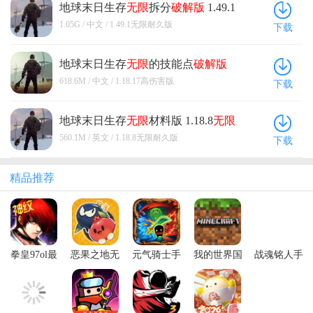
地球末日生存
无限
拆分
破解版
1.49.1
无限
耐久版
1.05G / 中文 / 1.49.1无限耐久版
下载
地球末日生存
无限
的技能点
破解版
1.18.17高伤害版
618.6M / 中文 / 1.18.17高伤害版
下载
地球末日生存
无限
材料版 1.18.8
无限
耐久版
560.1M / 英文 / 1.18.8无限耐久版
下载
精品推荐
拳皇97ol最
恶果之地无
元气骑士手
我的世界国
战魂铭人手
新版本
限技能破解
游正版
际服官方正
游
版
版