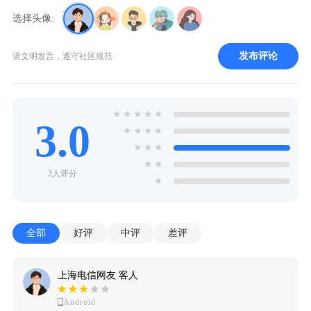
选择头像:
发布评论
请文明发言，遵守社区规范
★
★
★
★
★
3.0
★
★
★
★
★
★
★
★
★
2人评分
★
全部
好评
中评
差评
上海电信网友 客人
Android