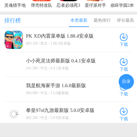
灵魂猎手地
弹壳特攻队
忍者必须死3
蛋仔派对手
崩坏学园2米
牢内置菜单
最新版本
手游
游最新版本
哈游官服
最新版本
排行榜
本类最新
最热排行
评分最高
(Soul
Huntress)
PK XD内置菜单版 1.88.4安卓版
683.1M / 英文 / 1.88.4安卓版
下载
小小死灵法师最新版 0.4.1安卓版
141.5M / 中文 / 0.4.1安卓版
下载
目录
我是航海家手游 1.6.0最新版
904.9M / 中文 / 1.6.0最新版
下载
拳皇97ol九游最新版 5.0.0安卓版
682.2M / 中文 / 5.0.0安卓版
下载
海上60秒生存官方正版 1安卓版