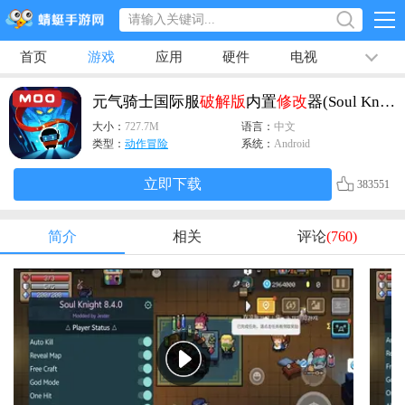
首页
游戏
应用
硬件
电视
排行榜
专题
文章
视频
最新
元气骑士国际服
破解版
内置
修改
器(Soul Knight)
大小：
727.7M
语言：
中文
类型：
动作冒险
系统：
Android
立即下载
383551
简介
相关
评论
(760)