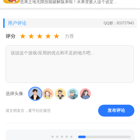
恶果之地无限技能破解版来啦！水果变敌人这个设定真
的脑洞大开，打击手感超解压。破解后直接解锁上帝模
式、无限技能和快速重装，不用肝就能体验全角色和上
百种武器道具，随机地图每次都有新鲜感，想爽玩肉鸽
用户评论
QQ群：833757943
射击的朋友别错过。
★
★
★
★
★
评分
力荐
选择头像:
发布评论
请文明发言，遵守社区规范
★
★
★
★
★