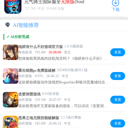
元气骑士国际服全
无限版
(Soul
Knight) 8.4.0中文版
727.7M / 中文 / 8.4.0中文版
下载
AI智能推荐
✓ AI分析完成
1.9.16最新版
地狱有什么不好游戏官方版
角色扮演 · 703.4M ·
26-08-06
· 英文
查看
想体验暗黑风格的挂机闯关吗？《地狱有什么不好》画
风魔性，技能搭配超丰富，挂机也能变强，轻松解压又
上头，绝对是你打发时间的宝藏游戏！
20240826集成DLC版
重生细胞pc免费版破解
动作冒险 · 8.97G · 26-06-22 · 中文
查看
这款硬核横版动作游戏把Roguelike和银河恶魔城结合得
相当到位，随机地图每次都有新鲜感，200多种武器技能
能搭出各种流派。PC版操作更顺手，高帧率加手柄支
6.0.8安卓版
贪婪洞窟游戏
持，打斗手感一流。全DLC直接集成，新出的恶魔城联
动作冒险 · 319.1M · 26-07-07 · 中文
查看
动内容也能玩到，喜欢挑战的朋友值得一试。
喜欢暗黑地牢又爱刷装备的朋友，可以试试《贪婪洞
窟》。随机生成的百层迷宫每次探索都不同，手绘线稿
风格独特。核心玩法简单又刺激：不带“逃脱卷轴”出
3.1.5免付费版
恶果之地无限技能破解版
来，辛苦收集的装备全部归零。在贪婪与理智间反复拉
动作冒险 · 185.6M · 26-06-22 · 中文
查看
扯，搭配自由加点和海量装备，刷起来非常上头。