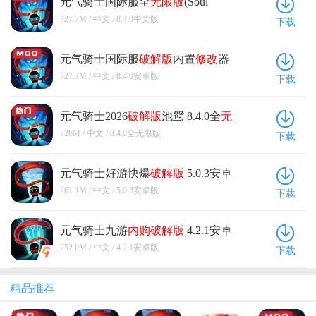
元气骑士国际服全
无限版
(Soul
Knight) 8.4.0中文版
727.7M / 中文 / 8.4.0中文版
下载
元气骑士国际服
破解版
内置
修改
器
(Soul Knight) 8.4.0安卓版
727.7M / 中文 / 8.4.0安卓版
下载
元气骑士2026
破解版
池鸳 8.4.0全
无
限版
726M / 中文 / 8.4.0全无限版
下载
元气骑士好游快爆
破解版
5.0.3安卓
版
261.1M / 中文 / 5.0.3安卓版
下载
元气骑士九游
内购
破解版
4.2.1安卓
版
252.0M / 中文 / 4.2.1安卓版
下载
精品推荐