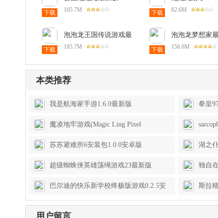
安卓版
105.7M
82.6M
下载
下载
泡泡龙王国传说游戏最
泡泡龙梦想家
新1.26.0安卓版
1.13.0安卓版
185.7M
156.6M
下载
下载
本类推荐
我是航海家手游1.6.0最新版
拳皇9
魔凌地牢游戏(Magic Ling Pixel
sarc
Dungeon)0.9.4.9安卓版
苏苏避难所6安装包1.0.0安卓版
湖之仆
超级蜘蛛侠英雄荡绳游戏23最新版
独自在
巴尔迪的快乐新学校终极版游戏0.2.5安
斯拉
卓版
石(Slu
用户留言