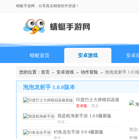
蜻蜓手游网，分享真实精致软件资源！
蜻蜓首页
安卓游戏
安卓
您的位置：
首页
→
安卓游戏
→
动作冒险
→ 泡泡龙射手 1.0.
泡泡龙射手 1.0.0版本
印度巴士大师模拟器最
新版
安卓版
2026.0.22安卓版
/
英文
/
我是航海家手游
1.6.0最新版
中文
/
类别
钓鱼连击手游
0.0.4最新版
英文
/
官网