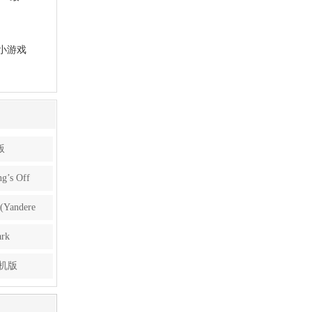
小游戏
版
s Off
ndere
rk
手机版