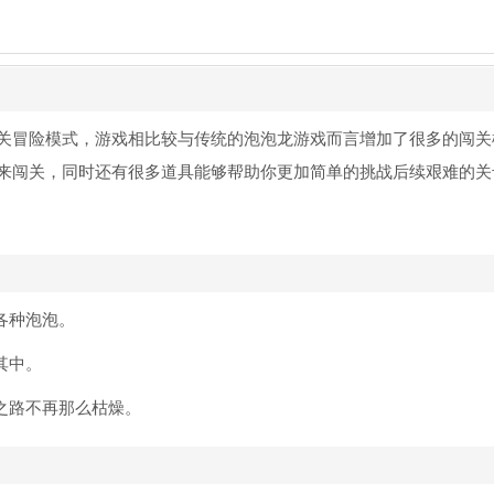
关冒险模式，游戏相比较与传统的泡泡龙游戏而言增加了很多的闯关
来闯关，同时还有很多道具能够帮助你更加简单的挑战后续艰难的关
rs)
11.3.2
各种泡泡。
其中。
之路不再那么枯燥。