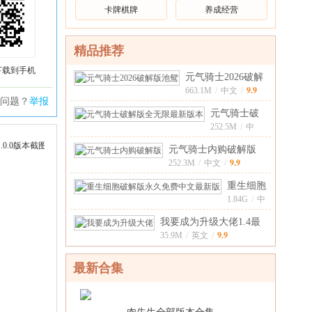
卡牌棋牌
养成经营
精品推荐
下载到手机
元气骑士2026破解
9.9
版池鸳8.3.0全
663.1M
/
中文
/
问题？
举报
元气骑士破
解版全无限
252.5M
/
中
9.9
文
/
最新版本
元气骑士内购破解版
9.9
5.0.2Tap版
252.3M
/
中文
/
重生细胞
破解版永
1.84G
/
中
9.9
文
/
久免费中
我要成为升级大佬1.4最
文最
9.9
新版
35.9M
/
英文
/
最新合集