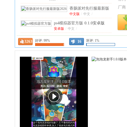
厂商
香肠派对先行服最新版
2026
中文版
25.06中文版
/
中文
/
ps4模拟器官方版
0.1.0安卓版
安卓版
/
中文
/
素晴日手机直装汉化
1.0安卓
好评:
99%
坏评:
1%
3263
16
版
安卓版
/
中文
/
bts料理王游
戏安卓版
官方版
/
中
文
/
(BTS
跳舞
Cooking
的线
中
OnC)
1.0.5官
文
/
风暴
方正版
派对世界破解版最
之怒
新版(Party
安卓版
/
英文
/
手机
Craft)
1.8.31安卓
版
冷
版
(DL
血
中
Fanmade
文
射
版
/
By
手
英
yezhiyi)
1.24
重
文
/
最新
制