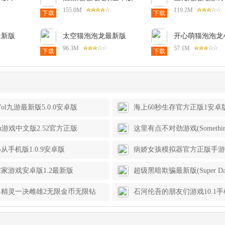
13.6.105安卓版
新版
155.0M
119.2M
下载
下载
最新版
太空猫泡泡龙最新版
开心萌猫泡泡龙
4.3.0安卓版
1.5.6安卓版
96.3M
57.1M
下载
下载
7ol九游最新版5.0.0安卓版
海上60秒生存官方正版1安卓
oph游戏中文版2.52官方正版
这里有点不对劲游戏(Something’
Here)1.8安卓版
从手机版1.0.9安卓版
病娇女孩模拟器官方正版手游(Ya
Horror Game)1.4.6安卓版
家游戏安卓版1.2最新版
超级黑暗欺骗最新版(Super Da
Deception)2.1.2安卓版
格精灵一决雌雄2无限金币无限钻
石河伦吾的朋友们游戏10.1
g it Out 2)6.4.1最新版