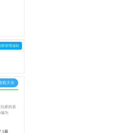
权限管理须知
游戏大全
大玩家的喜
小编为
.1最