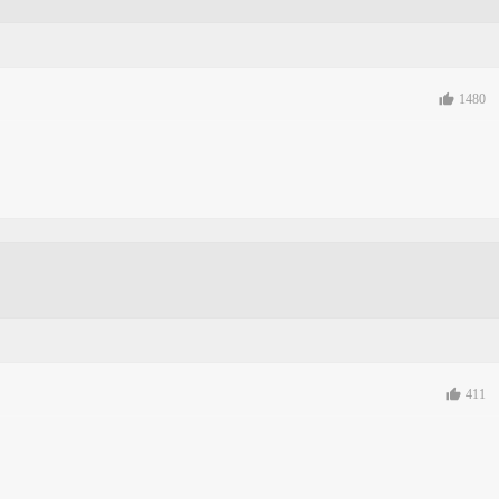
1480
411