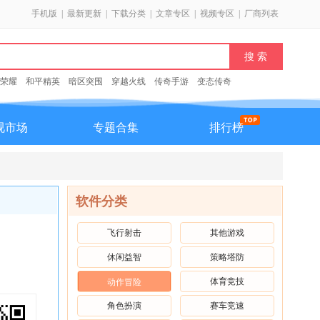
手机版
|
最新更新
|
下载分类
|
文章专区
|
视频专区
|
厂商列表
荣耀
和平精英
暗区突围
穿越火线
传奇手游
变态传奇
视市场
专题合集
排行榜
软件分类
飞行射击
其他游戏
休闲益智
策略塔防
体育竞技
动作冒险
角色扮演
赛车竞速