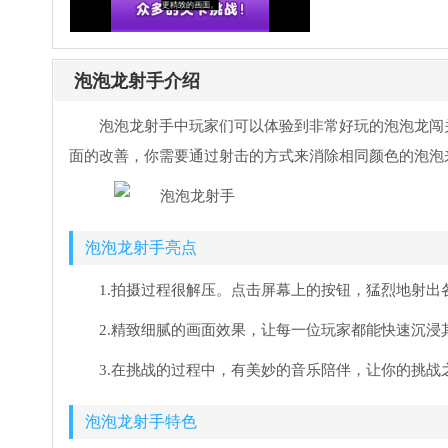
版
版
无
限
金
泡泡龙射手介绍
币
无
泡泡龙射手中玩家们可以体验到非常好玩的泡泡龙闯
限
钻
面的改善，你需要通过射击的方式来消除相同颜色的泡泡
石
最
新
版
泡泡龙射手亮点
(Bowmaste
中
1.拍摄过程很解压。点击屏幕上的按钮，猛烈地射出
文
版
2.精致细腻的画面效果，让每一位玩家都能快速沉浸
3.在挑战的过程中，有美妙的音乐陪伴，让你的挑战
泡泡龙射手特色