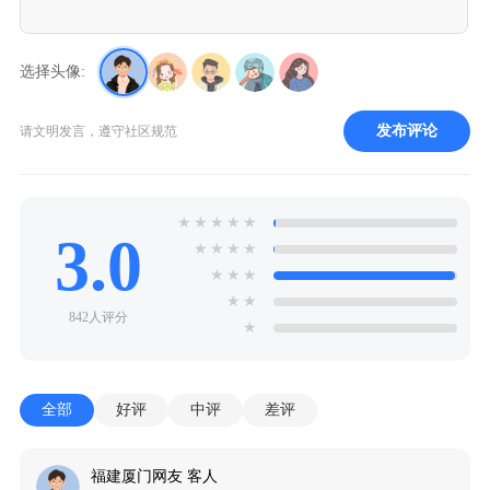
选择头像:
发布评论
请文明发言，遵守社区规范
★
★
★
★
★
3.0
★
★
★
★
★
★
★
★
★
842人评分
★
全部
好评
中评
差评
福建厦门网友 客人