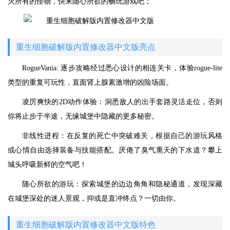
灭所有的怪物，快来随心所欲的畅玩游戏吧；
重生细胞破解版内置修改器中文版亮点
RogueVania: 逐步攻略经过悉心设计的相连关卡，体验rogue-lite
类型的重复可玩性，直面肾上腺素激增的凶险场面。
凌厉爽快的2D动作体验：洞悉敌人的出手套路灵活走位，否则
你将止步于半途，无缘城堡中隐藏的更多秘密。
非线性进程：在反复的死亡中突破难关，根据自己的游玩风格
或心情自由选择装备与技能搭配。厌倦了臭气熏天的下水道？攀上
城头呼吸新鲜的空气吧！
随心所欲的游玩：探索城堡的边边角角和隐秘通道，发现深藏
在城堡深处的迷人景观，抑或是直冲终点？一切由你。
重生细胞破解版内置修改器中文版特色