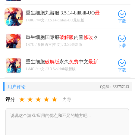
重生细胞九游服 3.5.14-bilibili-UO
最
新版
1.60G / 中文 / 3.5.14-bilibili-UO最新版
下载
重生细胞国际服
破解版
内置
修改
器
(Dead Cells) 3.5.9
最新版
1.67G / 多国语言[中文] / 3.5.9最新版
下载
重生细胞
破解版
永久
免费
中文
最新
版
3.3.6-bilibili
最新版
1.84G / 中文 / 3.3.6-bilibili最新版
下载
用户评论
QQ群：833757943
★
★
★
★
★
评分
力荐