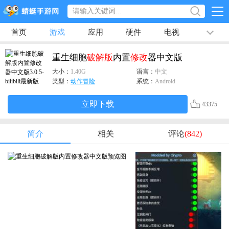
首页
游戏
应用
硬件
电视
排行榜
专题
文章
视频
最新
重生细胞
破解版
内置
修改
器中文版
大小：
1.40G
语言：
中文
类型：
动作冒险
系统：
Android
立即下载
43375
简介
相关
评论
(842)