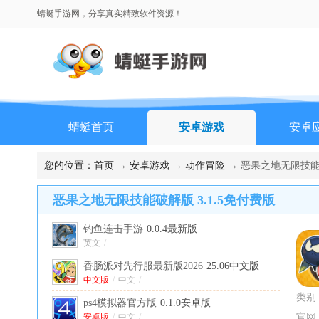
蜻蜓手游网，分享真实精致软件资源！
蜻蜓首页
安卓游戏
安卓
您的位置：
首页
→
安卓游戏
→
动作冒险
→ 恶果之地无限技能破
恶果之地无限技能破解版 3.1.5免付费版
钓鱼连击手游
0.0.4最新版
英文
/
香肠派对先行服最新版2026
25.06中文版
中文版
/
中文
/
类别
ps4模拟器官方版
0.1.0安卓版
安卓版
/
中文
/
官网