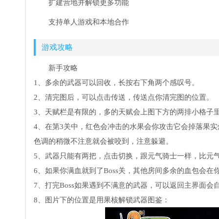
扩建营地并解锁更多功能
支持单人游戏和本地合作
游戏攻略
新手攻略
1、多余的武器可以回收，长按右下角两个感叹号。
2、清完图后，可以点击传送，传送点你清完图的位置。
3、天赋栏是有限的，多的天赋会上图下方的两排小格子
4、在第3关中，红色会冲击的水果会你攻击它会掉落果
色调的稍微不注意就会被咬到，注意躲避。
5、武器只能有两把，点击切换，跟元气骑士一样，比元
6、如果你满血就到了Boss关，其他房间多余的血包会在你
7、打完Boss如果遇到不满意的武器，可以返回主界面会
8、图片下的位置是用果核解锁武器图鉴：