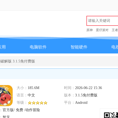
原神
蛋仔派对
王者
应用
电脑软件
智能硬件
电
解版 3.1.5免付费版
大小：
185.6M
时间：
2026-06-22 15:36
语言：
中文
版本：
3.1.5免付费版
等级：
平台：
Android
：
官方版/ 免费 /动作冒险
：
暂无