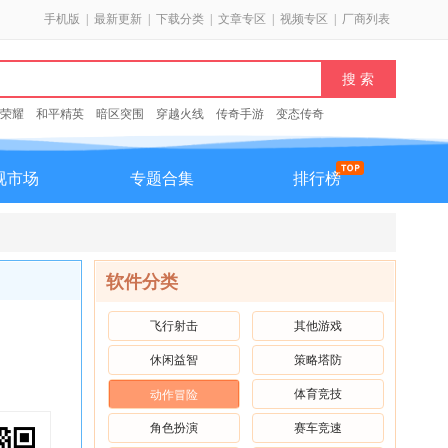
手机版
|
最新更新
|
下载分类
|
文章专区
|
视频专区
|
厂商列表
荣耀
和平精英
暗区突围
穿越火线
传奇手游
变态传奇
视市场
专题合集
排行榜
软件分类
飞行射击
其他游戏
休闲益智
策略塔防
体育竞技
动作冒险
角色扮演
赛车竞速