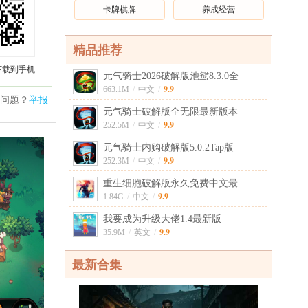
卡牌棋牌
养成经营
精品推荐
下载到手机
元气骑士2026破解版池鸳8.3.0全
9.9
663.1M
/
中文
/
问题？
举报
元气骑士破解版全无限最新版本
9.9
252.5M
/
中文
/
元气骑士内购破解版5.0.2Tap版
9.9
252.3M
/
中文
/
重生细胞破解版永久免费中文最
9.9
1.84G
/
中文
/
我要成为升级大佬1.4最新版
9.9
35.9M
/
英文
/
最新合集