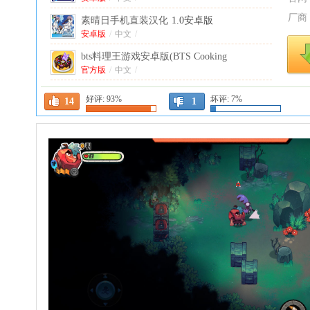
厂商
素晴日手机直装汉化
1.0安卓版
安卓版
/
中文
/
bts料理王游戏安卓版(BTS Cooking
OnC)
官方版
1.0.5官方正版
/
中文
/
跳舞的线风暴之怒手机版(DL Fanmade By
好评:
93%
坏评:
7%
14
1
yezhiyi)
中文
/
1.24最新版
派对世界破解版最新版(Party Craft)
1.8.31安
卓版
安卓版
/
英文
/
冷血射手重制版无限金币无限钻石最新版
(Bowmasters)
中文版
/
英文
/
11.3.2中文版
虔诚之花的晚钟中文版安卓
1.0.0版本
中文
/
巴西精英赛车破解版(Elite Auto Brasil)
0.81最
新版
英文
/