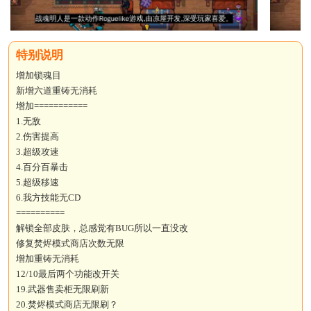
增加锁魂目
新增六道重铸无消耗
增加===========
1.无敌
2.伤害提高
3.超级攻速
4.百分百暴击
5.超级移速
6.我方技能无CD
==========
解锁全部皮肤，总感觉有BUG所以一直没改
修复焚烬模式商店次数无限
增加重铸无消耗
12/10最后两个功能改开关
19.武器售卖柜无限刷新
20.焚烬模式商店无限刷？