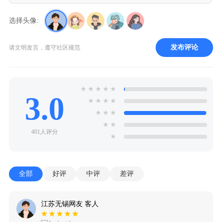
选择头像:
发布评论
请文明发言，遵守社区规范
★
★
★
★
★
3.0
★
★
★
★
★
★
★
★
★
401人评分
★
全部
好评
中评
差评
江苏无锡网友 客人