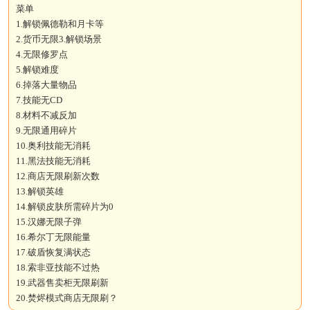
菜单
1.解锁佩德勒和月卡等
2.货币无限3.解锁场景
4.无限修罗点
5.解锁难度
6.掉落大量物品
7.技能无CD
8.材料不减反加
9.无限通用碎片
10.奥利技能无消耗
11.黑法技能无消耗
12.商店无限刷新次数
13.解锁英雄
14.解锁皮肤所需碎片为0
15.汉娜无限子弹
16.希尔丁无限能量
17.破盾恢复满状态
18.索非亚技能不过热
19.武器售卖柜无限刷新
20.焚烬模式商店无限刷？