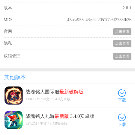
版本
2.8.1
MD5
45ada955d43ec2d2051f7c5f2758fb26
官网
点击查看
隐私
点击查看
权限管理
点击查看
其他版本
战魂铭人国际服
最新
破解版
(Otherworld Legends) 3.4.0安卓版
1,007.7M / 中文 / 3.4.0安卓版
下载
战魂铭人九游
最新版
3.4.0安卓版
927.2M / 中文 / 3.4.0安卓版
下载