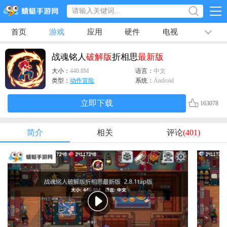
首页
游戏
应用
硬件
电视
排行榜
专题
文章
视频
最新
战魂铭人
破解版
折相思
最新版
大小：
440.8M
语言：
中文
类型：
动作冒险
系统：
Android
立即下载
163078
简介
相关
评论
(401)