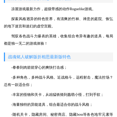
凉屋游戏最新力作，超级带感的动作Roguelike游戏。
探索风格迥异的特色世界，有清爽的竹林、禅意的庭院、恢弘
的地下迷宫和迷幻的虚空宫殿。
驾驭各色战斗力爆表的英雄，收集组合奇异有趣的道具，每局
都是独一无二的游戏体验！
战魂铭人破解版折相思最新版特色
-拳拳到肉箭箭穿心的爽快打击感；
-多种角色，多种战斗风格。近战格斗，远程射击，魔法控场？
总有一款适合你；
-丰富的怪物和关卡，从凶猛铁骑到蠢萌小怪，打到手软；
-海量独特的异能道具，组合最适合你的战斗风格；
-随机关卡，隐藏房间、秘密商店、隐藏boss等各色地牢元素等