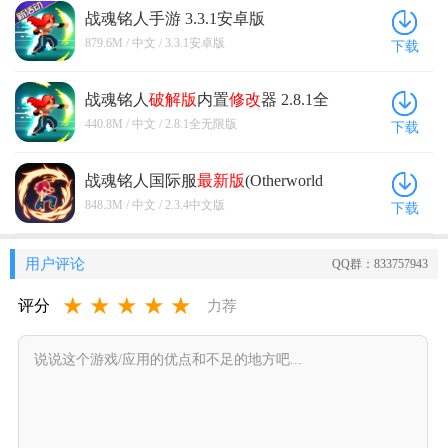
战魂铭人手游 3.3.1安卓版
879.6M / 中文 / 3.3.1安卓版
下载
战魂铭人
破解版
内置
修改
器 2.8.1全
无限版
440.8M / 中文 / 2.8.1全无限版
下载
战魂铭人国际服
最新版
(Otherworld
Legends) 2.3.4中文版
848.3M / 中文 / 2.3.4中文版
下载
用户评论
QQ群：833757943
★
★
★
★
★
评分
力荐