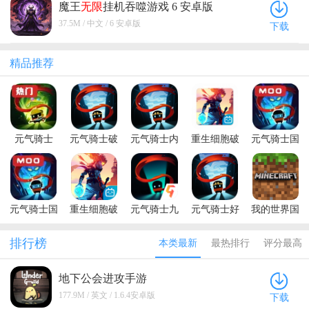
魔王
无限
挂机吞噬游戏 6 安卓版
37.5M / 中文 / 6 安卓版
下载
精品推荐
元气骑士
元气骑士破
元气骑士内
重生细胞破
元气骑士国
2026破解版
解版全无限
购破解版
解版永久免
际服破解版
池鸳
最新版本
费中文最新
内置修改器
版
(Soul
Knight)
元气骑士国
重生细胞破
元气骑士九
元气骑士好
我的世界国
际服全无限
解版内置修
游渠道破解
游快爆破解
际服官方正
版(Soul
改器中文版
版池鸳
版
版
排行榜
本类最新
最热排行
评分最高
Knight)
地下公会进攻手游
(UnderGuild:Offense) 1.6.4安卓版
177.9M / 英文 / 1.6.4安卓版
下载