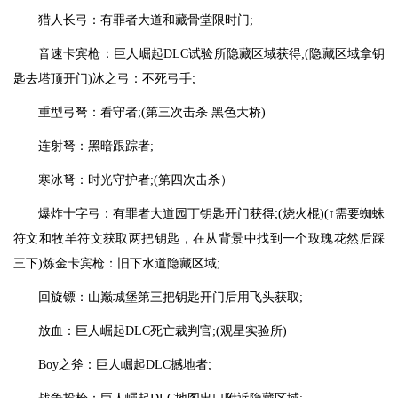
猎人长弓：有罪者大道和藏骨堂限时门;
音速卡宾枪：巨人崛起DLC试验所隐藏区域获得;(隐藏区域拿钥
匙去塔顶开门)冰之弓：不死弓手;
重型弓弩：看守者;(第三次击杀 黑色大桥)
连射弩：黑暗跟踪者;
寒冰弩：时光守护者;(第四次击杀）
爆炸十字弓：有罪者大道园丁钥匙开门获得;(烧火棍)(↑需要蜘蛛
符文和牧羊符文获取两把钥匙，在从背景中找到一个玫瑰花然后踩
三下)炼金卡宾枪：旧下水道隐藏区域;
回旋镖：山巅城堡第三把钥匙开门后用飞头获取;
放血：巨人崛起DLC死亡裁判官;(观星实验所)
Boy之斧：巨人崛起DLC撼地者;