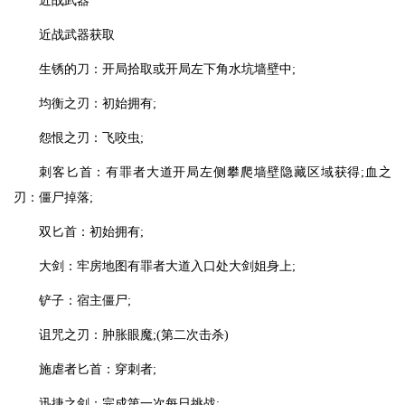
近战武器
近战武器获取
生锈的刀：开局拾取或开局左下角水坑墙壁中;
均衡之刃：初始拥有;
怨恨之刃：飞咬虫;
刺客匕首：有罪者大道开局左侧攀爬墙壁隐藏区域获得;血之
刃：僵尸掉落;
双匕首：初始拥有;
大剑：牢房地图有罪者大道入口处大剑姐身上;
铲子：宿主僵尸;
诅咒之刃：肿胀眼魔;(第二次击杀)
施虐者匕首：穿刺者;
迅捷之剑：完成第一次每日挑战;