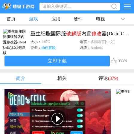
首页
游戏
应用
硬件
电视
排行榜
专题
文章
视频
最新
重生细胞国际服
破解版
内置
修改
器(Dead Cells)
大小：
1.67G
语言：
多国语言[中文]
类型：
动作冒险
系统：
Android
立即下载
33989
简介
相关
评论
(379)