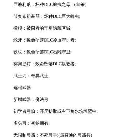
巨镰利爪：坏种DLC蜱虫之母;（首杀）
节奏布祖基琴：坏种DLC巨大蜱虫;
撬棍：被囚者的牢房隐藏区域;
蛇牙：致命坠落DLC冷血守护者;
铁杖：致命坠落DLC石雕守卫;
冥河提灯：致命坠落DLC叛教者;
武士刀：奇异武士;
远程武器
新增武器：魔法弓
初学者弓箭：开局拾取或右下角水坑墙壁中;
多头弓：初始拥有;
无限制弓箭：不死弓手;(最普通的弓箭兵)