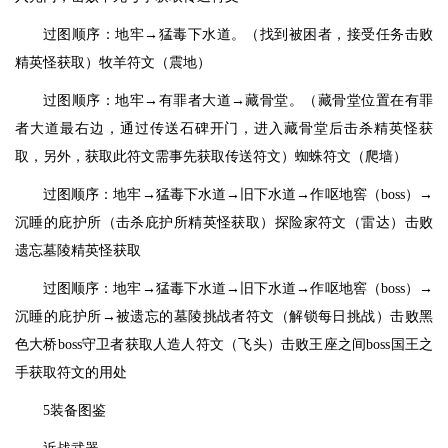
过图顺序：地牢→猛毒下水道。（找到被困者，接受任务击败
精英怪获取）牧羊符文（震地）
过图顺序：地牢→有罪者大道→藏骨堂。（藏骨堂位置在有罪
者大道最右边，通过传送石碑开门，进入藏骨堂后击杀精英怪获
取，另外，获取此符文需事先获取传送符文）蜘蛛符文（爬墙）
过图顺序：地牢→猛毒下水道→旧下水道→作呕地窖（boss）→
沉睡的庇护所（击杀庇护所精英怪获取）探险家符文（雷达）击败
遗忘墓陵精英怪获取
过图顺序：地牢→猛毒下水道→旧下水道→作呕地窖（boss）→
沉睡的庇护所→被遗忘的墓陵挑战者符文（解锁每日挑战）击败黑
色大桥boss守卫者获取人造人符文（飞头）击败王座之间boss国王之
手获取符文的用处
5装备图鉴