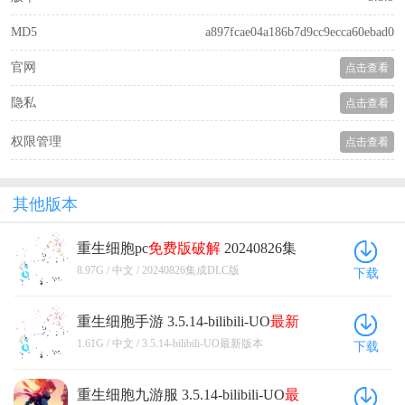
MD5
a897fcae04a186b7d9cc9ecca60ebad0
官网
点击查看
隐私
点击查看
权限管理
点击查看
其他版本
重生细胞pc
免费版
破解
20240826集
成DLC版
8.97G / 中文 / 20240826集成DLC版
下载
重生细胞手游 3.5.14-bilibili-UO
最新
版
本
1.61G / 中文 / 3.5.14-bilibili-UO最新版本
下载
重生细胞九游服 3.5.14-bilibili-UO
最