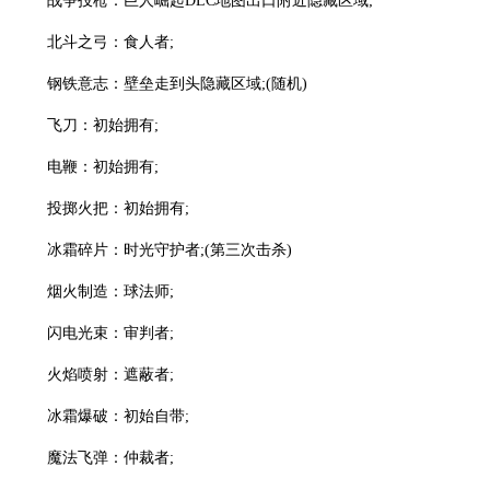
战争投枪：巨人崛起DLC地图出口附近隐藏区域;
北斗之弓：食人者;
钢铁意志：壁垒走到头隐藏区域;(随机)
飞刀：初始拥有;
电鞭：初始拥有;
投掷火把：初始拥有;
冰霜碎片：时光守护者;(第三次击杀)
烟火制造：球法师;
闪电光束：审判者;
火焰喷射：遮蔽者;
冰霜爆破：初始自带;
魔法飞弹：仲裁者;