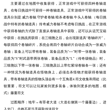
主要通过在地图中收集获得，正常游戏中可获得四种卷轴道
具，在每日挑战中可获得一种卷轴道具。正常游戏中可获得的卷轴
道具分别是:威力卷轴.守护者卷轴.暗杀者卷轴.牛头人卷轴.（每日挑
战中特有的卷轴道具）传奇威力卷轴不考虑每日挑战，在正常游戏
中获得卷轴的方式除了直接从卷轴道具中获取，还可以从诅咒宝箱
中获得；在挑战房获得；在三细胞之后，会出现新道具“卷轴碎片”，
每获得四个卷轴碎片，系统会将四个卷轴碎片自动合成为一张威力
卷轴；装备上可以带有卷轴，装备品质为“++”时带一张卷轴，装备
品质为“S”时武器带两张卷轴，装备品质为“L”（传奇级物品）时，
三细胞以下带一张卷轴，三细胞及以上带红紫绿卷轴各一张；还有
一种情况为卷轴道具在怪物身上，必须击杀怪物才能获得卷轴道
具，带有卷轴道具的怪物头顶会有一个五角星4.符文收集和用处（比
较重要，符文可以让玩家捡到更多装备，体验到更多的地图，模
式）藤蔓符文
过图顺序：地牢→有罪者大道（大道右侧第一个藤蔓边）。进
入光门，击败不死弓手获取传送符文