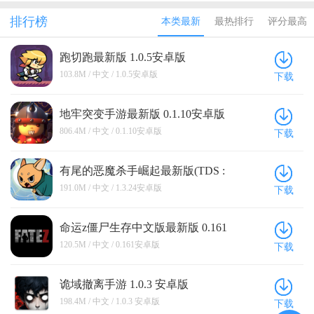
际服全无限
解版内置修
游渠道破解
游快爆破解
际服破解版
版(Soul
改器中文版
版池鸳
版
内置修改器
排行榜
本类最新
最热排行
评分最高
Knight)
(Dead Cells)
跑切跑最新版 1.0.5安卓版
103.8M / 中文 / 1.0.5安卓版
下载
地牢突变手游最新版 0.1.10安卓版
806.4M / 中文 / 0.1.10安卓版
下载
有尾的恶魔杀手崛起最新版(TDS :
RISE) 1.3.24安卓版
191.0M / 中文 / 1.3.24安卓版
下载
命运z僵尸生存中文版最新版 0.161
安卓版
120.5M / 中文 / 0.161安卓版
下载
诡域撤离手游 1.0.3 安卓版
198.4M / 中文 / 1.0.3 安卓版
下载