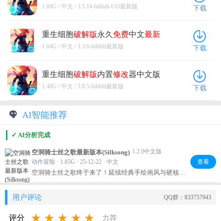
新版
1.60G / 中文 / 3.5.14-bilibili-UO最新版
下载
重生细胞
破解版
永久
免费
中文
最新
版
3.3.6-bilibili
最新版
1.84G / 中文 / 3.3.6-bilibili最新版
下载
重生细胞
破解版
内置
修改
器中文版
3.0.5-bilibili
最新版
1.40G / 中文 / 3.0.5-bilibili最新版
下载
AI智能推荐
✓ AI分析完成
1.2.0中文版
空洞骑士丝之歌最新版本(Silksong)
动作冒险 · 1.85G · 25-12-22 · 中文
查看
空洞骑士丝之歌终于来了！延续经典手绘画风与硬核战
斗，这次你将操控全新主角，在神秘世界探索解谜、挑
战紧张刺激的BOSS战。流畅操作搭配深邃剧情，体验感
用户评论
QQ群：833757943
拉满。喜欢受苦又爱艺术感的玩家，别错过这场沉浸式
冒险！
★
★
★
★
★
评分
力荐