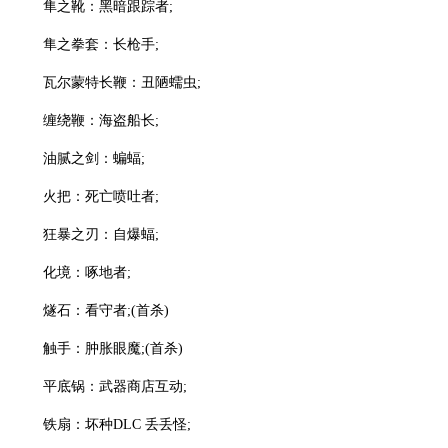
隼之靴：黑暗跟踪者;
隼之拳套：长枪手;
瓦尔蒙特长鞭：丑陋蠕虫;
缠绕鞭：海盗船长;
油腻之剑：蝙蝠;
火把：死亡喷吐者;
狂暴之刃：自爆蝠;
化境：啄地者;
燧石：看守者;(首杀)
触手：肿胀眼魔;(首杀)
平底锅：武器商店互动;
铁扇：坏种DLC 丢丢怪;