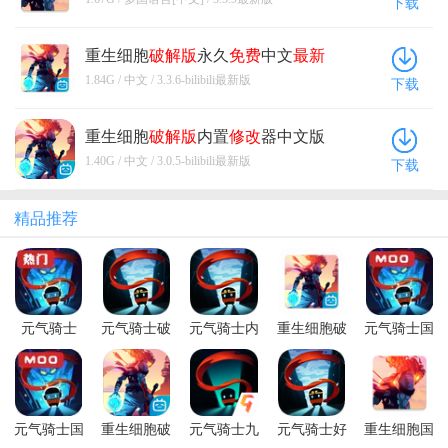
下载
重生细胞
破解版
永久
免费
中文
最新
版
3.3.6-bilibili
最新版
1.84G / 中文 / 3.3.6-bilibili最新版
下载
重生细胞
破解版
内置
修改
器中文版
3.0.5-bilibili
最新版
1.40G / 中文 / 3.0.5-bilibili最新版
下载
精品推荐
元气骑士
元气骑士破
元气骑士内
重生细胞破
元气骑士国
2026破解版
解版全无限
购破解版
解版永久免
际服破解版
池鸳
最新版本
费中文最新
内置修改器
版
(Soul
Knight)
元气骑士国
重生细胞破
元气骑士九
元气骑士好
重生细胞国