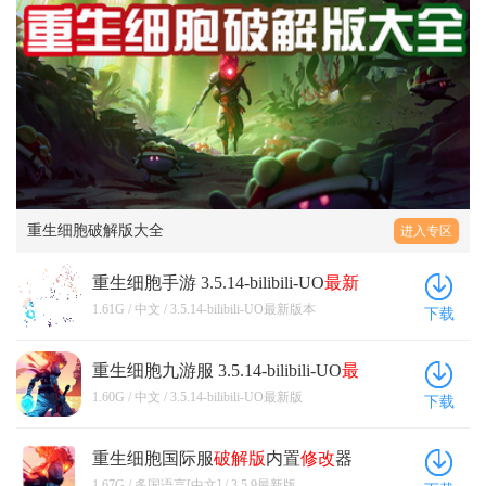
重生细胞破解版大全
进入专区
重生细胞手游 3.5.14-bilibili-UO
最新
版
本
1.61G / 中文 / 3.5.14-bilibili-UO最新版本
下载
重生细胞九游服 3.5.14-bilibili-UO
最
新版
1.60G / 中文 / 3.5.14-bilibili-UO最新版
下载
重生细胞国际服
破解版
内置
修改
器
(Dead Cells) 3.5.9
最新版
1.67G / 多国语言[中文] / 3.5.9最新版